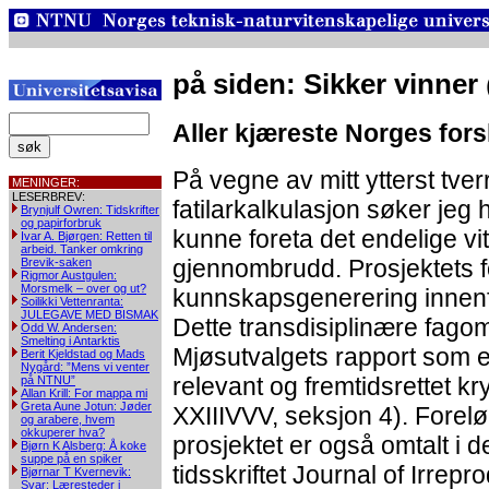
på siden: Sikker vinner
Aller kjæreste Norges for
På vegne av mitt ytterst tver
MENINGER:
LESERBREV:
fatilarkalkulasjon søker jeg 
Brynjulf Owren: Tidskrifter
og papirforbruk
kunne foreta det endelige v
Ivar A. Bjørgen: Retten til
arbeid. Tanker omkring
gjennombrudd. Prosjektets fo
Brevik-saken
Rigmor Austgulen:
Morsmelk – over og ut?
kunnskapsgenerering innenfo
Soilikki Vettenranta:
JULEGAVE MED BISMAK
Dette transdisiplinære fago
Odd W. Andersen:
Smelting i Antarktis
Mjøsutvalgets rapport som 
Berit Kjeldstad og Mads
Nygård: ”Mens vi venter
relevant og fremtidsrettet k
på NTNU”
Allan Krill: For mappa mi
Greta Aune Jotun: Jøder
XXIIIVVV, seksjon 4). Foreløp
og arabere, hvem
okkuperer hva?
prosjektet er også omtalt i 
Bjørn K Alsberg: Å koke
suppe på en spiker
tidsskriftet Journal of Irrep
Bjørnar T Kvernevik:
Svar: Læresteder i