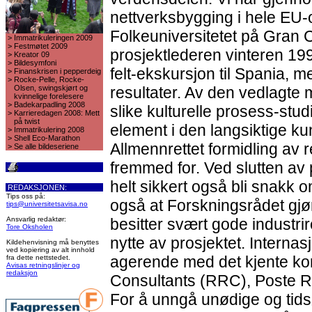
nettverksbygging i hele EU-o
Folkeuniversitetet på Gran 
>
Immatrikuleringen 2009
>
Festmøtet 2009
prosjektlederen vinteren 1
>
Kreator 09
>
Bildesymfoni
felt-ekskursjon til Spania,
>
Finanskrisen i pepperdeig
>
Rocke-Pelle, Rocke-
Olsen, swingskjørt og
resultater. Av den vedlagte 
kvinnelige forelesere
>
Badekarpadling 2008
slike kulturelle prosess-studi
>
Karrieredagen 2008: Mett
på twist
element i den langsiktige 
>
Immatrikulering 2008
>
Shell Eco-Marathon
Allmennrettet formidling av r
>
Se alle bildeseriene
fremmed for. Ved slutten av
helt sikkert også bli snakk 
REDAKSJONEN:
Tips oss på:
også at Forskningsrådet gjør
tips@universitetsavisa.no
Ansvarlig redaktør:
besitter svært gode industrir
Tore Oksholen
nytte av prosjektet. Internasjo
Kildehenvisning må benyttes
ved kopiering av alt innhold
agerende med det kjente k
fra dette nettstedet.
Avisas retningslinjer og
redaksjon
Consultants (RRC), Poste Re
For å unngå unødige og tid