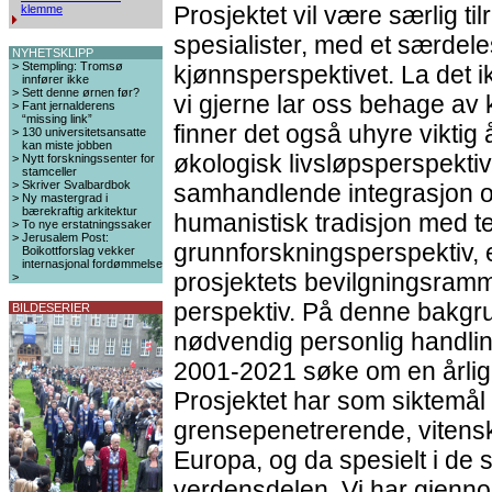
Prosjektet vil være særlig til
klemme
spesialister, med et særdeles
NYHETSKLIPP
>
Stempling: Tromsø
kjønnsperspektivet. La det i
innfører ikke
>
Sett denne ørnen før?
vi gjerne lar oss behage av 
>
Fant jernalderens
“missing link”
finner det også uhyre viktig 
>
130 universitetsansatte
kan miste jobben
økologisk livsløpsperspektiv
>
Nytt forskningssenter for
stamceller
>
Skriver Svalbardbok
samhandlende integrasjon 
>
Ny mastergrad i
bærekraftig arkitektur
humanistisk tradisjon med t
>
To nye erstatningssaker
>
Jerusalem Post:
grunnforskningsperspektiv, 
Boikottforslag vekker
internasjonal fordømmelse
prosjektets bevilgningsramme
>
perspektiv. På denne bakgru
BILDESERIER
nødvendig personlig handling
2001-2021 søke om en årlig 
Prosjektet har som siktemål å
grensepenetrerende, vitenska
Europa, og da spesielt i de s
verdensdelen. Vi har gjenno