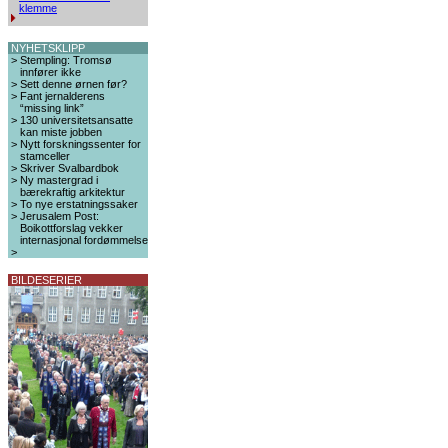
klemme
NYHETSKLIPP
>
Stempling: Tromsø
innfører ikke
>
Sett denne ørnen før?
>
Fant jernalderens
“missing link”
>
130 universitetsansatte
kan miste jobben
>
Nytt forskningssenter for
stamceller
>
Skriver Svalbardbok
>
Ny mastergrad i
bærekraftig arkitektur
>
To nye erstatningssaker
>
Jerusalem Post:
Boikottforslag vekker
internasjonal fordømmelse
>
BILDESERIER