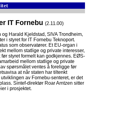
er IT Fornebu
(2.11.00)
n og Harald Kjeldstad, SIVA Trondheim,
er i styret for IT Fornebu Teknoport.
tatus som observatører. Et EU-organ i
t mellom statlige og private interesser,
 før styret formelt kan godkjennes. EØS-
 samarbeid mellom statlige og private
av spørsmålet ventes å foreligge før
etsavisa at når staten har tiltenkt
 utviklingen av Fornebu-senteret, er det
eplass. Sintef-direktør Roar Arntzen sitter
er i prosjektet.