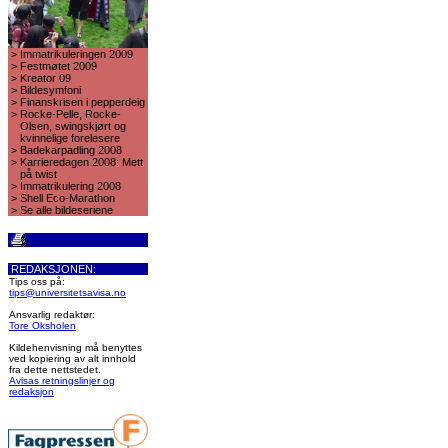
>
Immatrikuleringen 2009
>
Festmøtet 2009
>
Kreator 09
>
Bildesymfoni
>
Finanskrisen i pepperdeig
>
Rocke-Pelle, Rocke-
Olsen, swingskjørt og
kvinnelige forelesere
>
Badekarpadling 2008
>
Karrieredagen 2008: Mett
på twist
>
Immatrikulering 2008
>
Shell Eco-Marathon
>
Se alle bildeseriene
REDAKSJONEN:
Tips oss på:
tips@universitetsavisa.no
Ansvarlig redaktør:
Tore Oksholen
Kildehenvisning må benyttes
ved kopiering av alt innhold
fra dette nettstedet.
Avisas retningslinjer og
redaksjon