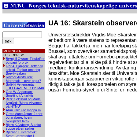
UA 16: Skarstein observer
Universitetsdirektør Vigdis Moe Skarstei
er bedt om å være statens to representant
Begge har takket ja, men har foreløpig s
Brussel, som overvåker samarbeidsprosjek
MENINGER:
LESERBREV:
skal avgi uttalelse om Fornebu-prosjektet
Brynjulf Owren: Tidskrifter
regelverket tar bl.a. sikte på å hindre at
og papirforbruk
Ivar A. Bjørgen: Retten til
medfører konkurransevridning. Avklaring 
arbeid. Tanker omkring
årsskiftet. Moe Skarstein sier til Universit
Brevik-saken
Rigmor Austgulen:
kunnskapsorganisasjoner en viktig rolle i
Morsmelk – over og ut?
riktig å takke ja til forespørselen om styr
Soilikki Vettenranta:
JULEGAVE MED BISMAK
også i Fornebu-styret fordi Sintef er medei
Odd W. Andersen:
Smelting i Antarktis
Berit Kjeldstad og Mads
Nygård: ”Mens vi venter
på NTNU”
Allan Krill: For mappa mi
Greta Aune Jotun: Jøder
og arabere, hvem
okkuperer hva?
Bjørn K Alsberg: Å koke
suppe på en spiker
Bjørnar T Kvernevik:
Svar: Læresteder i