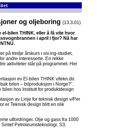
sjoner og oljeboring
(13.3.01)
 el-bilen THINK, eller å få vite hvor
assvognbrannen i april i fjor? Nå har
å NTNU.
r på tredje årskurs i siv.ing-studiet,
r andre interesserte. En rekke
re aktiviteter står på programmet. Her
ntasjon ev El-bilen THINK v/tekn.dir.
bak bilen – bilproduksjon i Norge?".
 bilen hos Institutt for produktdesign
tasjon av Linje for teknisk design v/Per
r er Teknisk design blitt en slik
eme utfordringer. Olje og gass fra 1000
 Sintef Petroleumsteknologi. S3.