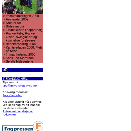
>
Immatrikuleringen 2009
>
Festmøtet 2009
>
Kreator 09
>
Bildesymfoni
>
Finanskrisen i pepperdeig
>
Rocke-Pelle, Rocke-
Olsen, swingskjørt og
kvinnelige forelesere
>
Badekarpadling 2008
>
Karrieredagen 2008: Mett
på twist
>
Immatrikulering 2008
>
Shell Eco-Marathon
>
Se alle bildeseriene
REDAKSJONEN:
Tips oss på:
tips@universitetsavisa.no
Ansvarlig redaktør:
Tore Oksholen
Kildehenvisning må benyttes
ved kopiering av alt innhold
fra dette nettstedet.
Avisas retningslinjer og
redaksjon