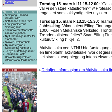
klemme
Torsdag 15. mars kl.11.15-12.00:
"Gassv
var vi den store katastrofen?" v/ Profes
NYHETSKLIPP
engasjert som sakkyndig etter ulykken.
>
Stempling: Tromsø
innfører ikke
Torsdag 15. mars k.13.15-15.30:
Teamut
>
Sett denne ørnen før?
>
Fant jernalderens
Jobbsøking. V/konsulent Elling Finnange
“missing link”
1000, Fosen Mekaniske Verksted, Trond
>
130 universitetsansatte
kan miste jobben
Trøndersolistene felles? Svar: Elling Fin
>
Nytt forskningssenter for
kulturutvikling !" Kjel 2.
stamceller
>
Skriver Svalbardbok
>
Ny mastergrad i
Aktivitetsuka ved NTNU ble første gang gj
bærekraftig arkitektur
>
To nye erstatningssaker
en timeplanfri aktivitetsuke hvor det gies r
>
Jerusalem Post:
i et stramt kursopplegg og intens eksame
Boikottforslag vekker
internasjonal fordømmelse
>
Detaljert informasjon om Aktivitetsuka fi
BILDESERIER