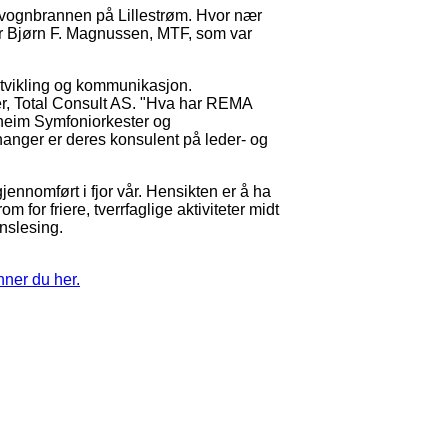
ognbrannen på Lillestrøm. Hvor nær
sor Bjørn F. Magnussen, MTF, som var
vikling og kommunikasjon.
r, Total Consult AS. "Hva har REMA
heim Symfoniorkester og
nanger er deres konsulent på leder- og
ennomført i fjor vår. Hensikten er å ha
om for friere, tverrfaglige aktiviteter midt
nslesing.
nner du her.