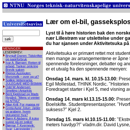
Lær om el-bil, gasseksplo
Lyst til å høre historien bak den norske
nær Lillestrøm var utslettelse under g
du har sjansen under Aktivitetsuka p
MENINGER:
LESERBREV:
Aktivitetsuka er primært rettet mot studente
Brynjulf Owren: Tidskrifter
men mange av arrangementene er åpne fo
og papirforbruk
Ivar A. Bjørgen: Retten til
spennende forelesninger, debatter og and
arbeid. Tanker omkring
er et utvalg fra den spennende menyen:
Brevik-saken
Rigmor Austgulen:
Morsmelk – over og ut?
Onsdag 14. mars. kl. 10.15-13.00:
Prese
Soilikki Vettenranta:
Egil Mollestad, THINK Nordic. "Historien 
JULEGAVE MED BISMAK
Odd W. Andersen:
Foredraget starter i Kjel 5, med visning av
Smelting i Antarktis
Berit Kjeldstad og Mads
Nygård: ”Mens vi venter
Onsdag 14. mars kl.13.15-15.00:
Presen
på NTNU”
Boelskifte. Studentpresentasjoner. "Hvorfo
Allan Krill: For mappa mi
Greta Aune Jotun: Jøder
suksess?" Kjel 2.
og arabere, hvem
okkuperer hva?
Bjørn K Alsberg: Å koke
Torsdag 15. mars kl.10.15-11.00:
"Ekstr
suppe på en spiker
meters havdyp?!" v/adm.dir. David Lysne,
Bjørnar T Kvernevik:
Svar: Læresteder i