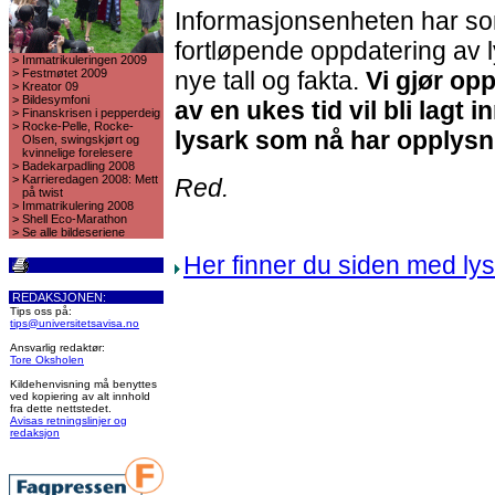
Informasjonsenheten har so
fortløpende oppdatering av 
>
Immatrikuleringen 2009
>
Festmøtet 2009
nye tall og fakta.
Vi gjør op
>
Kreator 09
>
Bildesymfoni
av en ukes tid vil bli lagt i
>
Finanskrisen i pepperdeig
>
Rocke-Pelle, Rocke-
lysark som nå har opplysni
Olsen, swingskjørt og
kvinnelige forelesere
>
Badekarpadling 2008
>
Karrieredagen 2008: Mett
Red.
på twist
>
Immatrikulering 2008
>
Shell Eco-Marathon
>
Se alle bildeseriene
Her finner du siden med l
REDAKSJONEN:
Tips oss på:
tips@universitetsavisa.no
Ansvarlig redaktør:
Tore Oksholen
Kildehenvisning må benyttes
ved kopiering av alt innhold
fra dette nettstedet.
Avisas retningslinjer og
redaksjon