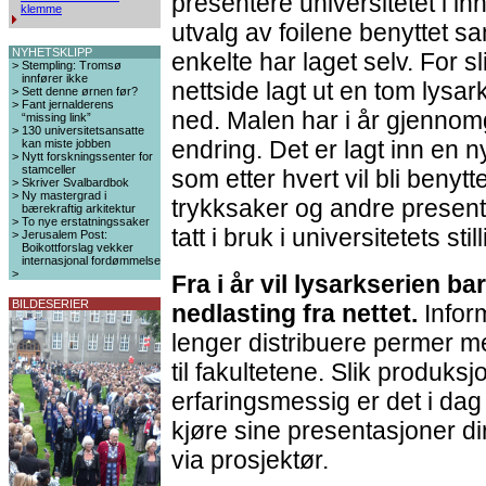
presentere universitetet i inn
klemme
utvalg av foilene benyttet
NYHETSKLIPP
enkelte har laget selv. For 
>
Stempling: Tromsø
innfører ikke
nettside lagt ut en tom lysa
>
Sett denne ørnen før?
>
Fant jernalderens
ned. Malen har i år gjennomg
“missing link”
>
130 universitetsansatte
endring. Det er lagt inn en
kan miste jobben
>
Nytt forskningssenter for
stamceller
som etter hvert vil bli benytte
>
Skriver Svalbardbok
>
Ny mastergrad i
trykksaker og andre present
bærekraftig arkitektur
>
To nye erstatningssaker
tatt i bruk i universitetets st
>
Jerusalem Post:
Boikottforslag vekker
internasjonal fordømmelse
>
Fra i år vil lysarkserien ba
BILDESERIER
nedlasting fra nettet.
Infor
lenger distribuere permer me
til fakultetene. Slik produks
erfaringsmessig er det i da
kjøre sine presentasjoner dir
via prosjektør.