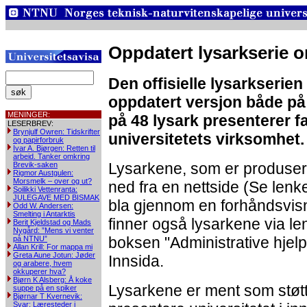
Oppdatert lysarkserie
Den offisielle lysarkserie
oppdatert versjon både på
MENINGER:
på 48 lysark presenterer f
LESERBREV:
Brynjulf Owren: Tidskrifter
universitetets virksomhet.
og papirforbruk
Ivar A. Bjørgen: Retten til
arbeid. Tanker omkring
Lysarkene, som er produsert
Brevik-saken
Rigmor Austgulen:
Morsmelk – over og ut?
ned fra en nettside (Se len
Soilikki Vettenranta:
JULEGAVE MED BISMAK
bla gjennom en forhåndsvisn
Odd W. Andersen:
Smelting i Antarktis
finner også lysarkene via len
Berit Kjeldstad og Mads
Nygård: ”Mens vi venter
boksen "Administrative hjel
på NTNU”
Allan Krill: For mappa mi
Greta Aune Jotun: Jøder
Innsida.
og arabere, hvem
okkuperer hva?
Bjørn K Alsberg: Å koke
Lysarkene er ment som støt
suppe på en spiker
Bjørnar T Kvernevik:
Svar: Læresteder i