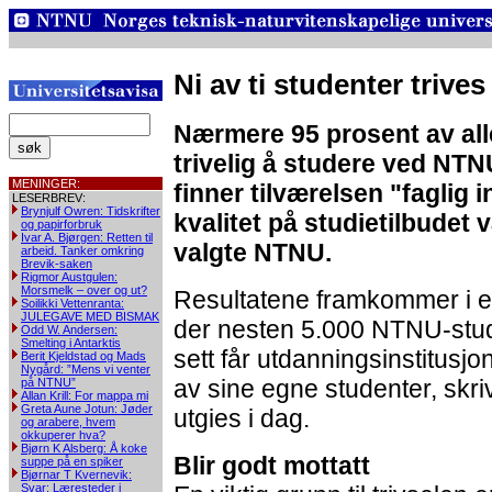
Ni av ti studenter trive
Nærmere 95 prosent av all
trivelig å studere ved NT
MENINGER:
finner tilværelsen "faglig 
LESERBREV:
Brynjulf Owren: Tidskrifter
kvalitet på studietilbudet 
og papirforbruk
Ivar A. Bjørgen: Retten til
valgte NTNU.
arbeid. Tanker omkring
Brevik-saken
Rigmor Austgulen:
Morsmelk – over og ut?
Resultatene framkommer i e
Soilikki Vettenranta:
JULEGAVE MED BISMAK
der nesten 5.000 NTNU-stude
Odd W. Andersen:
Smelting i Antarktis
sett får utdanningsinstitusj
Berit Kjeldstad og Mads
Nygård: ”Mens vi venter
av sine egne studenter, skr
på NTNU”
Allan Krill: For mappa mi
Greta Aune Jotun: Jøder
utgies i dag.
og arabere, hvem
okkuperer hva?
Bjørn K Alsberg: Å koke
Blir godt mottatt
suppe på en spiker
Bjørnar T Kvernevik:
Svar: Læresteder i