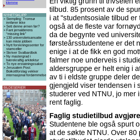
En viktig grunn til trivselen 
klemme
tilbud. 85 prosent av de spurte
NYHETSKLIPP
i at "studentsosiale tilbud e
>
Stempling: Tromsø
innfører ikke
også at de fleste var fornøy
>
Sett denne ørnen før?
>
Fant jernalderens
da de begynte ved universite
“missing link”
>
130 universitetsansatte
førsteårsstudentene er det 
kan miste jobben
>
Nytt forskningssenter for
stamceller
enige i at de fikk en god mo
>
Skriver Svalbardbok
>
Ny mastergrad i
falmer noe underveis i studiet
bærekraftig arkitektur
>
To nye erstatningssaker
aldersgruppe er helt enig i a
>
Jerusalem Post:
Boikottforslag vekker
av ti i eldste gruppe deler d
internasjonal fordømmelse
>
gjengjeld viser tendensen i 
BILDESERIER
studerer ved NTNU, jo mer i
rent faglig.
Faglig studietilbud avgjør
Studentene ble også spurt o
at de søkte NTNU. Over 80 p