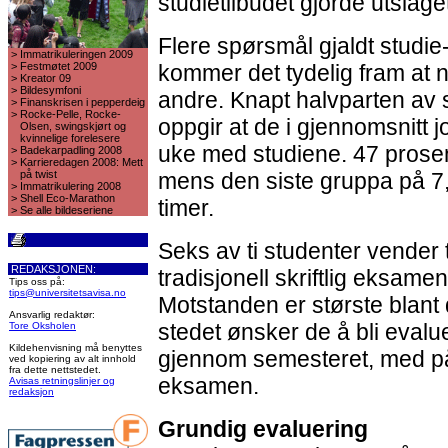
studietilbudet gjorde utslage
Flere spørsmål gjaldt studie-k
>
Immatrikuleringen 2009
>
Festmøtet 2009
kommer det tydelig fram at 
>
Kreator 09
>
Bildesymfoni
andre. Knapt halvparten av 
>
Finanskrisen i pepperdeig
>
Rocke-Pelle, Rocke-
oppgir at de i gjennomsnitt j
Olsen, swingskjørt og
kvinnelige forelesere
uke med studiene. 47 prosen
>
Badekarpadling 2008
>
Karrieredagen 2008: Mett
på twist
mens den siste gruppa på 7,
>
Immatrikulering 2008
>
Shell Eco-Marathon
timer.
>
Se alle bildeseriene
Seks av ti studenter vender
REDAKSJONEN:
tradisjonell skriftlig eksa
Tips oss på:
tips@universitetsavisa.no
Motstanden er største blant 
Ansvarlig redaktør:
stedet ønsker de å bli evalu
Tore Oksholen
Kildehenvisning må benyttes
gjennom semesteret, med p
ved kopiering av alt innhold
fra dette nettstedet.
eksamen.
Avisas retningslinjer og
redaksjon
Grundig evaluering