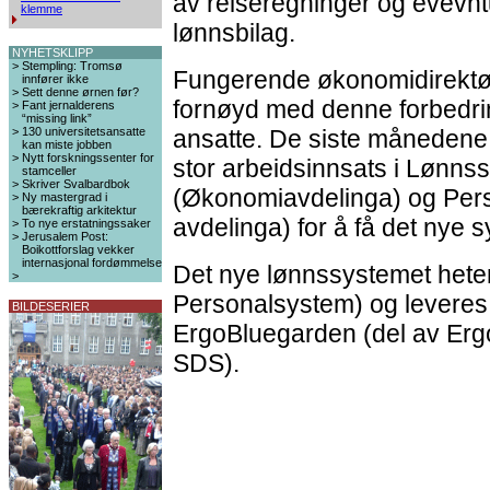
av reiseregninger og evevnt
klemme
lønnsbilag.
NYHETSKLIPP
>
Stempling: Tromsø
Fungerende økonomidirektør
innfører ikke
>
Sett denne ørnen før?
fornøyd med denne forbedring
>
Fant jernalderens
“missing link”
>
130 universitetsansatte
ansatte. De siste månedene 
kan miste jobben
>
Nytt forskningssenter for
stor arbeidsinnsats i Lønns
stamceller
>
Skriver Svalbardbok
(Økonomiavdelinga) og Per
>
Ny mastergrad i
bærekraftig arkitektur
avdelinga) for å få det nye 
>
To nye erstatningssaker
>
Jerusalem Post:
Boikottforslag vekker
internasjonal fordømmelse
Det nye lønnssystemet hete
>
Personalsystem) og leveres
BILDESERIER
ErgoBluegarden (del av Ergo
SDS).