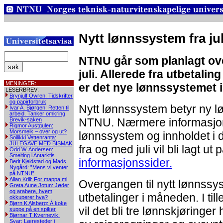
Nytt lønnssystem fra ju
NTNU går som planlagt over
juli. Allerede fra utbetaling
MENINGER:
er det nye lønnssystemet i
LESERBREV:
Brynjulf Owren: Tidskrifter
og papirforbruk
Nytt lønnssystem betyr ny lø
Ivar A. Bjørgen: Retten til
arbeid. Tanker omkring
NTNU. Nærmere informasjon 
Brevik-saken
Rigmor Austgulen:
Morsmelk – over og ut?
lønnssystem og innholdet i
Soilikki Vettenranta:
JULEGAVE MED BISMAK
fra og med juli vil bli lagt ut 
Odd W. Andersen:
Smelting i Antarktis
informasjonssider.
Berit Kjeldstad og Mads
Nygård: ”Mens vi venter
på NTNU”
Allan Krill: For mappa mi
Overgangen til nytt lønnssyst
Greta Aune Jotun: Jøder
og arabere, hvem
utbetalinger i måneden. I til
okkuperer hva?
Bjørn K Alsberg: Å koke
vil det bli tre lønnskjøring
suppe på en spiker
Bjørnar T Kvernevik:
Svar: Læresteder i