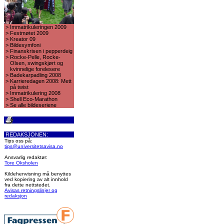
>
Immatrikuleringen 2009
>
Festmøtet 2009
>
Kreator 09
>
Bildesymfoni
>
Finanskrisen i pepperdeig
>
Rocke-Pelle, Rocke-
Olsen, swingskjørt og
kvinnelige forelesere
>
Badekarpadling 2008
>
Karrieredagen 2008: Mett
på twist
>
Immatrikulering 2008
>
Shell Eco-Marathon
>
Se alle bildeseriene
REDAKSJONEN:
Tips oss på:
tips@universitetsavisa.no
Ansvarlig redaktør:
Tore Oksholen
Kildehenvisning må benyttes
ved kopiering av alt innhold
fra dette nettstedet.
Avisas retningslinjer og
redaksjon