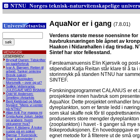
AquaNor er i gang
(7.8.01)
Verdens største messe noensinne for
havbruksnæringen ble åpnet av kronp
Haakon i Nidarøhallen i dag tirsdag. 
Sintef har stor fellesstand.
MENINGER:
LESERBREV:
Brynjulf Owren: Tidskrifter
Førsteamanuensis Elin Kjørsvik og post
og papirforbruk
Ivar A. Bjørgen: Retten til
stipendiat Katja Reitan står klare til å ta i
arbeid. Tanker omkring
storinnrykk på standen NTNU har samm
Brevik-saken
Rigmor Austgulen:
SINTEF.
Morsmelk – over og ut?
Soilikki Vettenranta:
Forskningsprogrammet CALANUS er et
JULEGAVE MED BISMAK
Odd W. Andersen:
prosjektene innen havbruk som presente
Smelting i Antarktis
AquaNor. Dette prosjektet omhandler bru
Berit Kjeldstad og Mads
Nygård: ”Mens vi venter
dyreplankton, som er første ledd i nærin
på NTNU”
som skal skaffe nok fôr til oppdrettsnæri
Allan Krill: For mappa mi
Greta Aune Jotun: Jøder
produserers store mengder dyreplankton
og arabere, hvem
(zooplankton) i havet - ti ganger så mye
okkuperer hva?
Bjørn K Alsberg: Å koke
fiskeproduksjonen. En hovedoppgave er 
suppe på en spiker
egnet metode for å filterere ut de små o
Bjørnar T Kvernevik:
Svar: Læresteder i