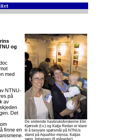
rins
NTNU og
-doc
 mot
en med
 av NTNU-
res på
k av
gskjeden
ngen. Det
De smilende havbruksforskerne Elin
 som
Kjørsvik (t.v.) og Katja Reitan er klare
å finne en
til å besvare spørsmål på NTNUs
stand på AquaNor-messa. Katjas
rganismene.
sønn Johannes (8 måneder)