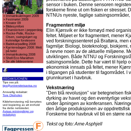
sensor i buken. Denne sensoren register
forskerne finne ut om fisken er stresset. 
NTNUs nyeste, faglige satsingsområder,
>
Immatrikuleringen 2009
>
Festmøtet 2009
>
Kreator 09
Fragmentert miljø
>
Bildesymfoni
Elin Kjørsvik er ikke fornøyd med organ
>
Finanskrisen i pepperdeig
>
Rocke-Pelle, Rocke-
feltet. Miljøet er for fragmentert, mener K
Olsen, swingskjørt og
ved forskningssenteret på Brattøra, men 
kvinnelige forelesere
>
Badekarpadling 2008
fagmiljø: Biologi, bioteknologi, biokjemi,
>
Karrieredagen 2008: Mett
å nevne noen av de aktuelle miljøene. Me
på twist
>
Immatrikulering 2008
utviklingen. Både NTNU og Forskningsråde
>
Shell Eco-Marathon
satsingsområde. Dette har vært til hjelp og
>
Se alle bildeseriene
økonomisk innsats på feltet, mener Kjørs
i tilgangen på studenter til fagområdet. I
grunnkurset i havbruk.
REDAKSJONEN:
Tips oss på:
tips@universitetsavisa.no
Vekstnæring
Ansvarlig redaktør:
"Den blå revolusjon" var betegnelsen fis
Tore Oksholen
dyrking av havet og den eventyrlige vekst
Kildehenvisning må benyttes
under åpningen av konferansen. Næringen 
ved kopiering av alt innhold
den årlige produksjonen av oppdrettsfisk h
fra dette nettstedet.
Avisas retningslinjer og
Forskerne tror havbruk vil bli en større n
redaksjon
Tekst og foto: Arne Asphjell