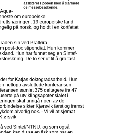
assisterer i jobben med å sjarmere
de messebesøkende.
 Aqua-
jeneste om europeiske
pdrettsnæringen. 19 europeiske land
ngelig på norsk, og holdt i en kortfattet
graden sin ved Brattøra
om post-doc stipendiat. Hun kommer
skland. Hun har funnet seg en Sintef-
orskning. De to ser ut til å gro fast
der for Katjas doktogradsarbeid. Hun
den nettopp avsluttede konferansen
eransen samlet 375 deltagere fra 47
kuserte på utviklingsapotensialet i
ringen skal unngå noen av de
forbindelse sikter Kjørsvik først og fremst
sykdom alvorlig nok. - Vi vil at sjømat
Kjørsvik.
s på ved Sintef/NTNU, og som også
anden kan du se en fisk som har en