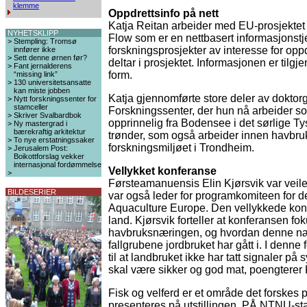
klemme
Oppdrettsinfo på nett
Katja Reitan arbeider med EU-prosjektet
NYHETSKLIPP
Flow som er en nettbasert informasjonst
>
Stempling: Tromsø
forskningsprosjekter av interesse for op
innfører ikke
>
Sett denne ørnen før?
deltar i prosjektet. Informasjonen er tilgje
>
Fant jernalderens
form.
“missing link”
>
130 universitetsansatte
kan miste jobben
Katja gjennomførte store deler av doktor
>
Nytt forskningssenter for
stamceller
Forskningssenter, der hun nå arbeider s
>
Skriver Svalbardbok
opprinnelig fra Bodensee i det sørlige Ty
>
Ny mastergrad i
bærekraftig arkitektur
trønder, som også arbeider innen havbruksf
>
To nye erstatningssaker
forskningsmiljøet i Trondheim.
>
Jerusalem Post:
Boikottforslag vekker
internasjonal fordømmelse
Vellykket konferanse
>
Førsteamanuensis Elin Kjørsvik var veile
BILDESERIER
var også leder for programkomiteen for 
Aquaculture Europe. Den vellykkede konf
land. Kjørsvik forteller at konferansen fo
havbruksnæringen, og hvordan denne næ
fallgrubene jordbruket har gått i. I denne 
til at landbruket ikke har tatt signaler på 
skal være sikker og god mat, poengterer 
Fisk og velferd er et område det forske
presenteres på utstillingen. PÅ NTNU-st