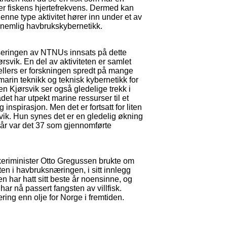
er fiskens hjertefrekvens. Dermed kan
Denne type aktivitet hører inn under et av
 nemlig havbrukskybernetikk.
iseringen av NTNUs innsats på dette
jørsvik. En del av aktiviteten er samlet
ellers er forskningen spredt på mange
 marin teknikk og teknisk kybernetikk for
n Kjørsvik ser også gledelige trekk i
t har utpekt marine ressurser til et
 inspirasjon. Men det er fortsatt for liten
vik. Hun synes det er en gledelig økning
 vår var det 37 som gjennomførte
keriminister Otto Gregussen brukte om
en i havbruksnæringen, i sitt innlegg
har hatt sitt beste år noensinne, og
ar nå passert fangsten av villfisk.
æring enn olje for Norge i fremtiden.