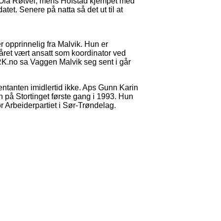
 Ola Røtvei, mens Hofstad kjempet med
et. Senere på natta så det ut til at
.
 opprinnelig fra Malvik. Hun er
 året vært ansatt som koordinator ved
RK.no sa Vaggen Malvik seg sent i går
ntanten imidlertid ikke. Aps Gunn Karin
n på Stortinget første gang i 1993. Hun
for Arbeiderpartiet i Sør-Trøndelag.