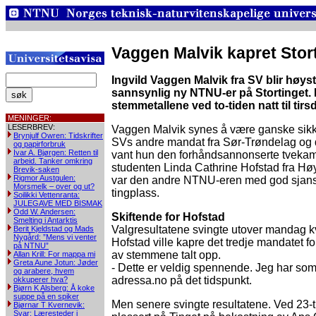
Vaggen Malvik kapret Stor
Ingvild Vaggen Malvik fra SV blir høyst
sannsynlig ny NTNU-er på Stortinget. 
stemmetallene ved to-tiden natt til tirs
MENINGER:
LESERBREV:
Vaggen Malvik synes å være ganske sikk
Brynjulf Owren: Tidskrifter
SVs andre mandat fra Sør-Trøndelag og
og papirforbruk
Ivar A. Bjørgen: Retten til
vant hun den forhåndsannonserte tvek
arbeid. Tanker omkring
studenten Linda Cathrine Hofstad fra Hø
Brevik-saken
Rigmor Austgulen:
var den andre NTNU-eren med god sjanse
Morsmelk – over og ut?
tingplass.
Soilikki Vettenranta:
JULEGAVE MED BISMAK
Odd W. Andersen:
Skiftende for Hofstad
Smelting i Antarktis
Valgresultatene svingte utover mandag kve
Berit Kjeldstad og Mads
Nygård: ”Mens vi venter
Hofstad ville kapre det tredje mandatet fo
på NTNU”
av stemmene talt opp.
Allan Krill: For mappa mi
Greta Aune Jotun: Jøder
- Dette er veldig spennende. Jeg har som
og arabere, hvem
adressa.no på det tidspunkt.
okkuperer hva?
Bjørn K Alsberg: Å koke
suppe på en spiker
Men senere svingte resultatene. Ved 23-ti
Bjørnar T Kvernevik:
Svar: Læresteder i