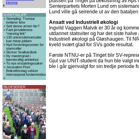
plassert på Tinget på bekostning av Aps
klemme
Senterpartiets Morten Lund om sistemandat
Lund ville gå seirende ut av den bataljen
NYHETSKLIPP
>
Stempling: Tromsø
Ansatt ved Industriell økologi
innfører ikke
>
Sett denne ørnen før?
Ingvild Vaggen Malvik er 30 år og kommer
>
Fant jernalderens
utdannet statsviter og har det siste halve
“missing link”
>
130 universitetsansatte
Industriell økologi på Gløshaugen. Til N
kan miste jobben
kveld svært glad for SVs gode resultat.
>
Nytt forskningssenter for
stamceller
>
Skriver Svalbardbok
Første NTNU-er på Tinget blir SV-represe
>
Ny mastergrad i
bærekraftig arkitektur
Gjul var UNIT-student da hun ble valgt in
>
To nye erstatningssaker
ble i går gjenvalgt for sin tredje periode 
>
Jerusalem Post:
Boikottforslag vekker
internasjonal fordømmelse
>
BILDESERIER