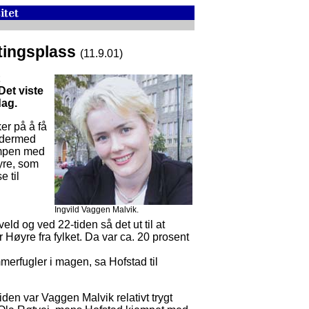
tingsplass
(11.9.01)
Det viste
dag.
er på å få
 dermed
ampen med
yre, som
 til
Ingvild Vaggen Malvik.
ld og ved 22-tiden så det ut til at
r Høyre fra fylket. Da var ca. 20 prosent
merfugler i magen, sa Hofstad til
den var Vaggen Malvik relativt trygt