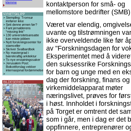
kontaktperson for små- og
klemme
mellomstore bedrifter (SMB)
NYHETSKLIPP
>
Stempling: Tromsø
innfører ikke
Været var elendig, omgivel
>
Sett denne ørnen før?
>
Fant jernalderens
uvante og tilstrømningen var 
“missing link”
>
130 universitetsansatte
ikke overveldende like før 
kan miste jobben
>
Nytt forskningssenter for
stamceller
av "Forskningsdagen for vo
>
Skriver Svalbardbok
>
Ny mastergrad i
Eksperimentet med å videre
bærekraftig arkitektur
>
To nye erstatningssaker
den suksessrike Forskning
>
Jerusalem Post:
Boikottforslag vekker
for barn og unge med en ek
internasjonal fordømmelse
>
dag der forskning, finans og
BILDESERIER
virkemiddelapparat møter
næringslivet, prøves for før
i høst. Innholdet i forskningst
på Torget er omtrent det s
som i går, men i dag er det b
oppfinnere, entreprenører o