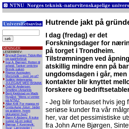
Hutrende jakt på gründ
I dag (fredag) er det
Forskningsdager for nærin
MENINGER:
på torget i Trondheim.
LESERBREV:
Brynjulf Owren: Tidskrifter
Tilstrømningen ved åpnin
og papirforbruk
Ivar A. Bjørgen: Retten til
atskillig mindre enn på ba
arbeid. Tanker omkring
Brevik-saken
ungdomsdagen i går, men
Rigmor Austgulen:
Morsmelk – over og ut?
Soilikki Vettenranta:
kontakter blir knyttet mel
JULEGAVE MED BISMAK
Odd W. Andersen:
forskere og bedriftsetable
Smelting i Antarktis
Berit Kjeldstad og Mads
Nygård: ”Mens vi venter
- Jeg blir forbauset hvis jeg 
på NTNU”
Allan Krill: For mappa mi
Greta Aune Jotun: Jøder
seriøse kunder fra vår målg
og arabere, hvem
okkuperer hva?
her, var det pessimistiske u
Bjørn K Alsberg: Å koke
suppe på en spiker
fra John Arne Bjørgen, Sinte
Bjørnar T Kvernevik:
Svar: Læresteder i