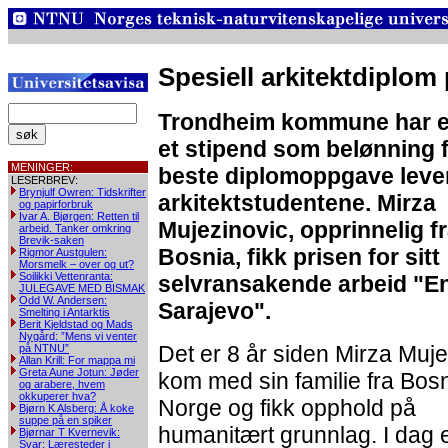
Spesiell arkitektdiplom
Trondheim kommune har e
et stipend som belønning 
MENINGER:
beste diplomoppgave lever
LESERBREV:
Brynjulf Owren: Tidskrifter
arkitektstudentene. Mirza
og papirforbruk
Ivar A. Bjørgen: Retten til
Mujezinovic, opprinnelig f
arbeid. Tanker omkring
Brevik-saken
Bosnia, fikk prisen for sitt
Rigmor Austgulen:
Morsmelk – over og ut?
Soilikki Vettenranta:
selvransakende arbeid "E
JULEGAVE MED BISMAK
Odd W. Andersen:
Sarajevo".
Smelting i Antarktis
Berit Kjeldstad og Mads
Nygård: ”Mens vi venter
Det er 8 år siden Mirza Muje
på NTNU”
Allan Krill: For mappa mi
Greta Aune Jotun: Jøder
kom med sin familie fra Bosni
og arabere, hvem
okkuperer hva?
Norge og fikk opphold på
Bjørn K Alsberg: Å koke
suppe på en spiker
humanitært grunnlag. I dag 
Bjørnar T Kvernevik:
Svar: Læresteder i