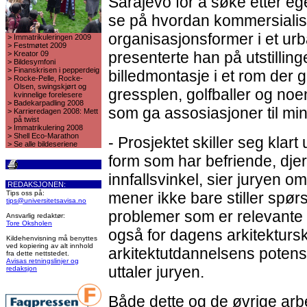
Sarajevo for å søke etter eg
se på hvordan kommersialis
organisasjonsformer i et urb
>
Immatrikuleringen 2009
>
Festmøtet 2009
presenterte han på utstilling
>
Kreator 09
>
Bildesymfoni
>
Finanskrisen i pepperdeig
billedmontasje i et rom der 
>
Rocke-Pelle, Rocke-
Olsen, swingskjørt og
gressplen, golfballer og noe
kvinnelige forelesere
>
Badekarpadling 2008
som ga assosiasjoner til minig
>
Karrieredagen 2008: Mett
på twist
>
Immatrikulering 2008
>
Shell Eco-Marathon
- Prosjektet skiller seg klart
>
Se alle bildeseriene
form som har befriende, dje
innfallsvinkel, sier juryen 
REDAKSJONEN:
Tips oss på:
mener ikke bare stiller spør
tips@universitetsavisa.no
problemer som er relevante 
Ansvarlig redaktør:
Tore Oksholen
også for dagens arkitektursko
Kildehenvisning må benyttes
ved kopiering av alt innhold
arkitektutdannelsens potensi
fra dette nettstedet.
Avisas retningslinjer og
uttaler juryen.
redaksjon
Både dette og de øvrige arbe