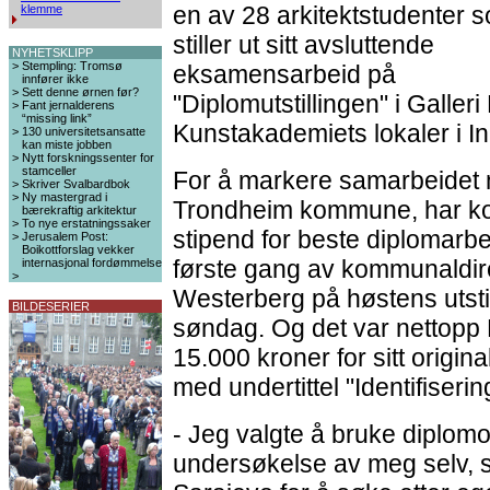
en av 28 arkitektstudenter 
klemme
stiller ut sitt avsluttende
NYHETSKLIPP
>
Stempling: Tromsø
eksamensarbeid på
innfører ikke
>
Sett denne ørnen før?
"Diplomutstillingen" i Galleri 
>
Fant jernalderens
“missing link”
Kunstakademiets lokaler i I
>
130 universitetsansatte
kan miste jobben
>
Nytt forskningssenter for
stamceller
For å markere samarbeidet
>
Skriver Svalbardbok
>
Ny mastergrad i
Trondheim kommune, har ko
bærekraftig arkitektur
>
To nye erstatningssaker
stipend for beste diplomarbei
>
Jerusalem Post:
Boikottforslag vekker
første gang av kommunaldi
internasjonal fordømmelse
>
Westerberg på høstens utstil
BILDESERIER
søndag. Og det var nettopp 
15.000 kroner for sitt origin
med undertittel "Identifiserin
- Jeg valgte å bruke diplo
undersøkelse av meg selv, si