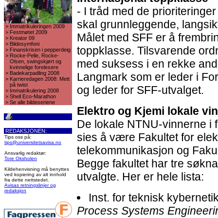
- I tråd med de prioriteringer
skal grunnleggende, langsikti
>
Immatrikuleringen 2009
>
Festmøtet 2009
Målet med SFF er å frembring
>
Kreator 09
>
Bildesymfoni
toppklasse. Tilsvarende ordn
>
Finanskrisen i pepperdeig
>
Rocke-Pelle, Rocke-
med suksess i en rekke andr
Olsen, swingskjørt og
kvinnelige forelesere
>
Badekarpadling 2008
Langmark som er leder i Fo
>
Karrieredagen 2008: Mett
på twist
og leder for SFF-utvalget.
>
Immatrikulering 2008
>
Shell Eco-Marathon
>
Se alle bildeseriene
Elektro og Kjemi lokale vi
De lokale NTNU-vinnerne i 
REDAKSJONEN:
sies å være Fakultet for ele
Tips oss på:
tips@universitetsavisa.no
telekommunikasjon og Fakulte
Ansvarlig redaktør:
Tore Oksholen
Begge fakultet har tre søkna
Kildehenvisning må benyttes
utvalgte. Her er hele lista:
ved kopiering av alt innhold
fra dette nettstedet.
Avisas retningslinjer og
redaksjon
Inst. for teknisk kybernet
Process Systems Engineerin