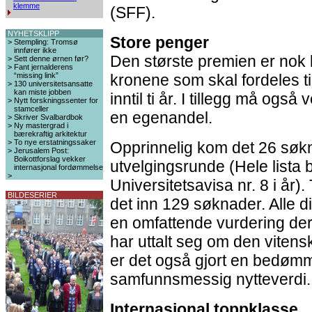
klemme
(SFF).
NYHETSKLIPP
Store penger
>
Stempling: Tromsø
innfører ikke
Den største premien er nok l
>
Sett denne ørnen før?
>
Fant jernalderens
“missing link”
kronene som skal fordeles til
>
130 universitetsansatte
kan miste jobben
inntil ti år. I tillegg må ogs
>
Nytt forskningssenter for
stamceller
en egenandel.
>
Skriver Svalbardbok
>
Ny mastergrad i
bærekraftig arkitektur
>
To nye erstatningssaker
Opprinnelig kom det 26 søkn
>
Jerusalem Post:
Boikottforslag vekker
utvelgingsrunde (Hele lista b
internasjonal fordømmelse
>
Universitetsavisa nr. 8 i år).
BILDESERIER
det inn 129 søknader. Alle d
en omfattende vurdering der
har uttalt seg om den vitenska
er det også gjort en bedømm
samfunnsmessig nytteverdi.
Internasjonal toppklasse