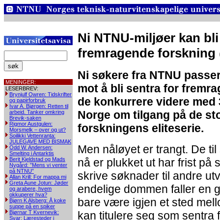
Ni NTNU-miljøer kan bli
fremragende forskning
Ni søkere fra NTNU passer
MENINGER:
mot å bli sentra for fremr
LESERBREV:
Brynjulf Owren: Tidskrifter
de konkurrere videre med 3
og papirforbruk
Ivar A. Bjørgen: Retten til
Norge om tilgang på de st
arbeid. Tanker omkring
Brevik-saken
Rigmor Austgulen:
forskningens eliteserie.
Morsmelk – over og ut?
Soilikki Vettenranta:
JULEGAVE MED BISMAK
Men nåløyet er trangt. De t
Odd W. Andersen:
Smelting i Antarktis
Berit Kjeldstad og Mads
nå er plukket ut har frist på
Nygård: ”Mens vi venter
på NTNU”
skrive søknader til andre u
Allan Krill: For mappa mi
Greta Aune Jotun: Jøder
endelige dommen faller en g
og arabere, hvem
okkuperer hva?
bare være igjen et sted mell
Bjørn K Alsberg: Å koke
suppe på en spiker
Bjørnar T Kvernevik:
kan titulere seg som sentra
Svar: Læresteder i