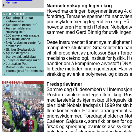
klemme
Nanovitenskap og leger i krig
Hovedmarkeringen begynner tirsdag 4.
NYHETSKLIPP
foredrag. Temaene spenner fra nanovitensk
>
Stempling: Tromsø
prionsykdommer og legerollen i krig. På
innfører ikke
>
Sett denne ørnen før?
hovedtaleren Heinrich Rohrer, Nobelprisvi
>
Fant jernalderens
sammen med Gerd Binnig for utviklingen
“missing link”
>
130 universitetsansatte
kan miste jobben
Dette instrumentet åpnet nye muligheter 
>
Nytt forskningssenter for
stamceller
manipulere strukturer. Smakebiter fra n
>
Skriver Svalbardbok
vil bli presentert av professor Bjørn Torg
>
Ny mastergrad i
bærekraftig arkitektur
medisinsk teknologi, Institutt for fysikk. 
>
To nye erstatningssaker
handler om å komprimere arvestoff (DNA) 
>
Jerusalem Post:
Boikottforslag vekker
forbedre metoder innen genterapi. Han vi
internasjonal fordømmelse
strekking av enkle polymerer, og dissosi
>
BILDESERIER
Fredsprisvinner
Samme dag (4. desember) vil internasjona
Rostrup, snakke om legerollen i krig. Rost
med førstehånds kjennskap til krigsutvikl
ble tildelt Nobels fredspris i 1999 for s
flere kontinenter. Et annet arrangement 
prionsykdommer. Foredragsholder er Nobe
Carleton Gajdusek, som fikk prisen for 
årsak og spredning av infeksiøse sykdom
betydning for å skjønne hvordan kugalska