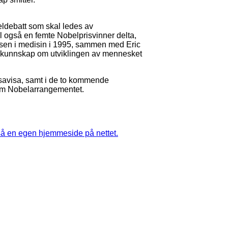
eldebatt som skal ledes av
il også en femte Nobelprisvinner delta,
risen i medisin i 1995, sammen med Eric
 kunnskap om utviklingen av mennesket
etsavisa, samt i de to kommende
 om Nobelarrangementet.
 en egen hjemmeside på nettet.