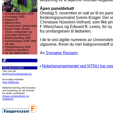
Åpen paneldebatt
Onsdag 5. november er satt av til en pan
>
Immatrikuleringen 2009
>
Festmøtet 2009
forskningsjournalist Sverre Krüger. Der v
>
Kreator 09
Christiane Nüsslein-Volhard, som fikk p
>
Bildesymfoni
>
Finanskrisen i pepperdeig
F Wieschaus og Edward B. Lewis, for ny
>
Rocke-Pelle, Rocke-
fra unnfangelsen til fødselen.
Olsen, swingskjørt og
kvinnelige forelesere
>
Badekarpadling 2008
I de to sist utgitte numrene av Universit
>
Karrieredagen 2008: Mett
utgavene, finner du mer bakgrunnsstoff
på twist
>
Immatrikulering 2008
>
Shell Eco-Marathon
Av
Synnøve Ressem
>
Se alle bildeseriene
Nobelarrangementet ved NTNU har også
REDAKSJONEN:
Tips oss på:
tips@universitetsavisa.no
Ansvarlig redaktør:
Tore Oksholen
Kildehenvisning må benyttes
ved kopiering av alt innhold
fra dette nettstedet.
Avisas retningslinjer og
redaksjon