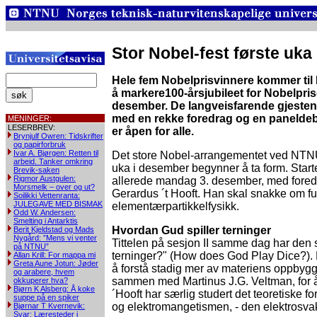
Stor Nobel-fest første uk
Hele fem Nobelprisvinnere kommer til
å markere100-årsjubileet for Nobelpris
desember. De langveisfarende gjestene
med en rekke foredrag og en panelde
MENINGER:
LESERBREV:
er åpen for alle.
Brynjulf Owren: Tidskrifter
og papirforbruk
Ivar A. Bjørgen: Retten til
Det store Nobel-arrangementet ved NTNU
arbeid. Tanker omkring
uka i desember begynner å ta form. Start
Brevik-saken
Rigmor Austgulen:
allerede mandag 3. desember, med foredra
Morsmelk – over og ut?
Gerardus ´t Hooft. Han skal snakke om 
Soilikki Vettenranta:
JULEGAVE MED BISMAK
elementærpartikkelfysikk.
Odd W. Andersen:
Smelting i Antarktis
Hvordan Gud spiller terninger
Berit Kjeldstad og Mads
Nygård: ”Mens vi venter
Tittelen på sesjon II samme dag har den 
på NTNU”
terninger?" (How does God Play Dice?). 
Allan Krill: For mappa mi
Greta Aune Jotun: Jøder
å forstå stadig mer av materiens oppbyggi
og arabere, hvem
sammen med Martinus J.G. Veltman, for å
okkuperer hva?
Bjørn K Alsberg: Å koke
´Hooft har særlig studert det teoretiske 
suppe på en spiker
og elektromangetismen, - den elektrosvak
Bjørnar T Kvernevik:
Svar: Læresteder i