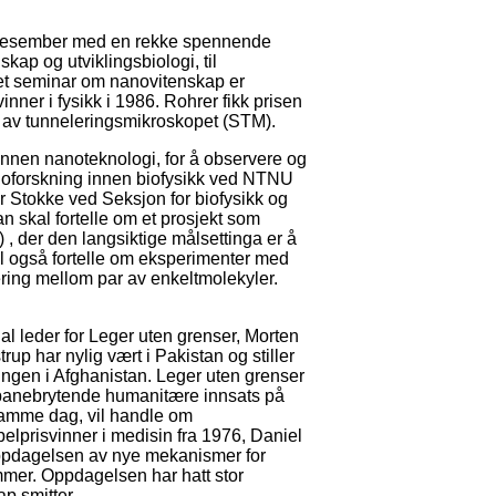
 desember med en rekke spennende
ap og utviklingsbiologi, til
 et seminar om nanovitenskap er
nner i fysikk i 1986. Rohrer fikk prisen
 av tunneleringsmikroskopet (STM).
innen nanoteknologi, for å observere og
anoforskning innen biofysikk ved NTNU
er Stokke ved Seksjon for biofysikk og
Han skal fortelle om et prosjekt som
, der den langsiktige målsettinga er å
l også fortelle om eksperimenter med
ering mellom par av enkeltmolekyler.
l leder for Leger uten grenser, Morten
rup har nylig vært i Pakistan og stiller
ingen i Afghanistan. Leger uten grenser
in banebrytende humanitære innsats på
samme dag, vil handle om
lprisvinner i medisin fra 1976, Daniel
oppdagelsen av nye mekanismer for
mer. Oppdagelsen har hatt stor
p smitter.