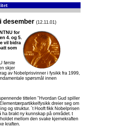
a i desember
(12.11.01)
 NTNU for
en 4. og 5.
 vil bidra
batt som
 første
en skjer
g av Nobelprisvinner i fysikk fra 1999,
fundamentale spørsmål innen
spennende tittelen "Hvordan Gud spiller
Elementærpartikkelfysikk dreier seg om
ng og struktur. ´t Hooft fikk Nobelprisen
 ha brakt ny kunnskap på området. t
forholdet mellom den svake kjernekraften
e kraften.