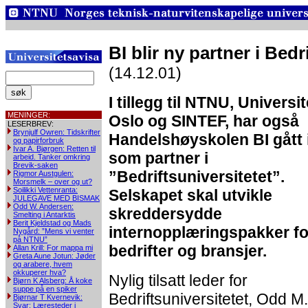
BI blir ny partner i Bedr
(14.12.01)
I tillegg til NTNU, Universit
MENINGER:
Oslo og SINTEF, har også
LESERBREV:
Brynjulf Owren: Tidskrifter
Handelshøyskolen BI gått 
og papirforbruk
Ivar A. Bjørgen: Retten til
som partner i
arbeid. Tanker omkring
Brevik-saken
”Bedriftsuniversitetet”.
Rigmor Austgulen:
Morsmelk – over og ut?
Soilikki Vettenranta:
Selskapet skal utvikle
JULEGAVE MED BISMAK
Odd W. Andersen:
skreddersydde
Smelting i Antarktis
Berit Kjeldstad og Mads
internopplæringspakker fo
Nygård: ”Mens vi venter
på NTNU”
bedrifter og bransjer.
Allan Krill: For mappa mi
Greta Aune Jotun: Jøder
og arabere, hvem
okkuperer hva?
Nylig tilsatt leder for
Bjørn K Alsberg: Å koke
suppe på en spiker
Bedriftsuniversitetet, Odd M. 
Bjørnar T Kvernevik:
Svar: Læresteder i