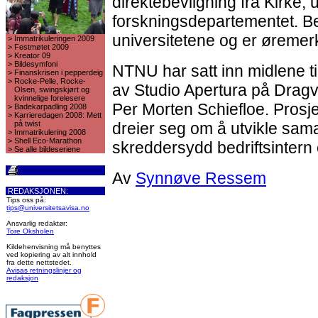
direktebevilgning fra Kirke,
forskningsdepartementet. Be
universitetene og er øremerke
>
Immatrikuleringen 2009
>
Festmøtet 2009
>
Kreator 09
>
Bildesymfoni
NTNU har satt inn midlene til 
>
Finanskrisen i pepperdeig
>
Rocke-Pelle, Rocke-
av Studio Apertura på Dragvo
Olsen, swingskjørt og
kvinnelige forelesere
Per Morten Schiefloe. Prosje
>
Badekarpadling 2008
>
Karrieredagen 2008: Mett
på twist
dreier seg om å utvikle sam
>
Immatrikulering 2008
>
Shell Eco-Marathon
skreddersydd bedriftsintern 
>
Se alle bildeseriene
Av
Synnøve Ressem
REDAKSJONEN:
Tips oss på:
tips@universitetsavisa.no
Ansvarlig redaktør:
Tore Oksholen
Kildehenvisning må benyttes
ved kopiering av alt innhold
fra dette nettstedet.
Avisas retningslinjer og
redaksjon