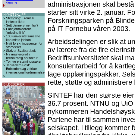
administrasjonen skal bestå
klemme
starter sitt virke 2. januar. 
NYHETSKLIPP
>
Stempling: Tromsø
Forskningsparken på Blindern
innfører ikke
>
Sett denne ørnen før?
på IT Fornebu våren 2003.
>
Fant jernalderens
“missing link”
>
130 universitetsansatte
Arbeidsdelingen er slik at u
kan miste jobben
>
Nytt forskningssenter for
stamceller
av lærere fra de fire eierins
>
Skriver Svalbardbok
>
Ny mastergrad i
Bedriftsuniversitetet skal ma
bærekraftig arkitektur
>
To nye erstatningssaker
konsulentarbeid for å kart
>
Jerusalem Post:
Boikottforslag vekker
lage opplæringspakker. Sels
internasjonal fordømmelse
>
rette, støtte og administrer
BILDESERIER
SINTEF har den største eie
36.7 prosent. NTNU og UiO 
nykommeren Handelshøyskol
Partene har til sammen invest
selskapet. I tillegg kommer f