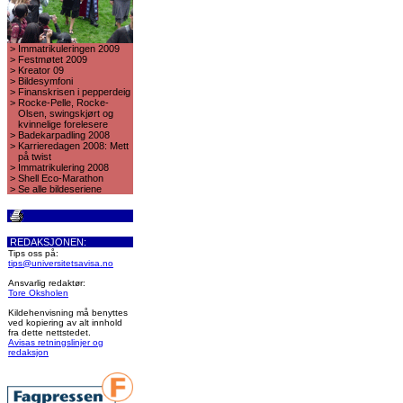
>
Immatrikuleringen 2009
>
Festmøtet 2009
>
Kreator 09
>
Bildesymfoni
>
Finanskrisen i pepperdeig
>
Rocke-Pelle, Rocke-
Olsen, swingskjørt og
kvinnelige forelesere
>
Badekarpadling 2008
>
Karrieredagen 2008: Mett
på twist
>
Immatrikulering 2008
>
Shell Eco-Marathon
>
Se alle bildeseriene
REDAKSJONEN:
Tips oss på:
tips@universitetsavisa.no
Ansvarlig redaktør:
Tore Oksholen
Kildehenvisning må benyttes
ved kopiering av alt innhold
fra dette nettstedet.
Avisas retningslinjer og
redaksjon