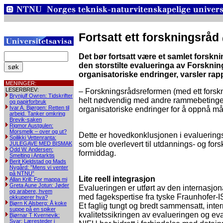
Fortsatt ett forskningsråd
Det bør fortsatt være et samlet forskn
den storstilte evalueringa av Forskni
organisatoriske endringer, varsler rap
MENINGER:
LESERBREV:
– Forskningsrådsreformen (med ett forskn
Brynjulf Owren: Tidskrifter
helt nødvendig med andre rammebetingelser
og papirforbruk
Ivar A. Bjørgen: Retten til
organisatoriske endringer for å oppnå m
arbeid. Tanker omkring
Brevik-saken
Rigmor Austgulen:
Morsmelk – over og ut?
Dette er hovedkonklusjonen i evaluering
Soilikki Vettenranta:
som ble overlevert til utdannings- og for
JULEGAVE MED BISMAK
Odd W. Andersen:
formiddag.
Smelting i Antarktis
Berit Kjeldstad og Mads
Nygård: ”Mens vi venter
på NTNU”
Lite reell integrasjon
Allan Krill: For mappa mi
Greta Aune Jotun: Jøder
Evalueringen er utført av den internasjo
og arabere, hvem
med fagekspertise fra tyske Fraunhofer-IS
okkuperer hva?
Bjørn K Alsberg: Å koke
Et faglig tungt og bredt sammensatt, inter
suppe på en spiker
kvalitetssikringen av evalueringen og 
Bjørnar T Kvernevik:
Svar: Læresteder i