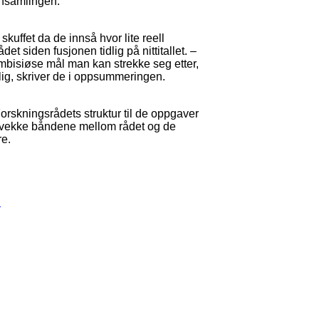
nnsamlingen.
skuffet da de innså hvor lite reell
t siden fusjonen tidlig på nittitallet. –
ambisiøse mål man kan strekke seg etter,
ig, skriver de i oppsummeringen.
orskningsrådets struktur til de oppgaver
å svekke båndene mellom rådet og de
re.
.