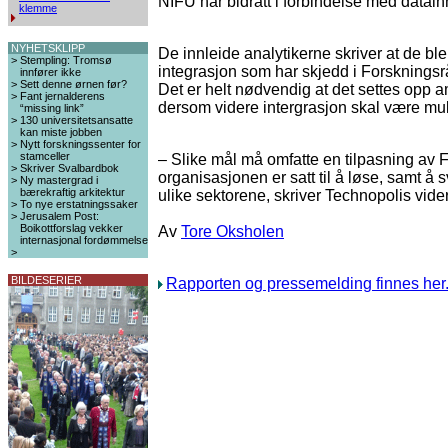
NIFU har bidratt i forbindelse med datai
klemme
NYHETSKLIPP
De innleide analytikerne skriver at de ble 
>
Stempling: Tromsø
integrasjon som har skjedd i Forskningsråde
innfører ikke
>
Sett denne ørnen før?
Det er helt nødvendig at det settes opp 
>
Fant jernalderens
dersom videre intergrasjon skal være mul
“missing link”
>
130 universitetsansatte
kan miste jobben
>
Nytt forskningssenter for
stamceller
– Slike mål må omfatte en tilpasning av F
>
Skriver Svalbardbok
organisasjonen er satt til å løse, samt 
>
Ny mastergrad i
bærekraftig arkitektur
ulike sektorene, skriver Technopolis vide
>
To nye erstatningssaker
>
Jerusalem Post:
Boikottforslag vekker
Av
Tore Oksholen
internasjonal fordømmelse
>
BILDESERIER
Rapporten og pressemelding finnes her