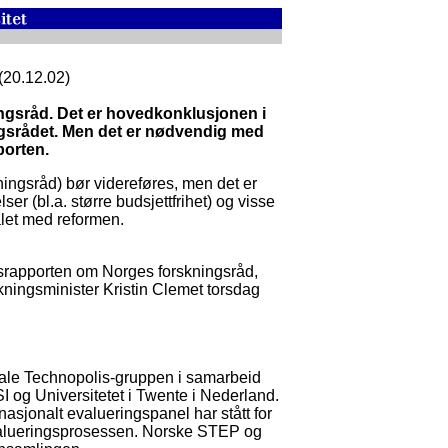
(20.12.02)
ingsråd. Det er hovedkonklusjonen i
ngsrådet. Men det er nødvendig med
porten.
ingsråd) bør videreføres, men det er
 (bl.a. større budsjettfrihet) og visse
ålet med reformen.
srapporten om Norges forskningsråd,
skningsminister Kristin Clemet torsdag
nale Technopolis-gruppen i samarbeid
I og Universitetet i Twente i Nederland.
nasjonalt evalueringspanel har stått for
evalueringsprosessen. Norske STEP og