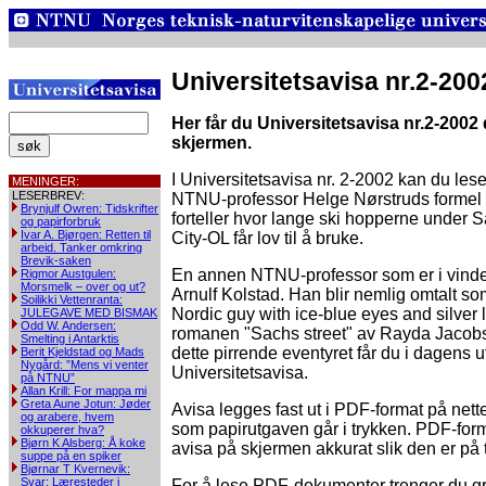
Universitetsavisa nr.2-200
Her får du Universitetsavisa nr.2-2002 
skjermen.
I Universitetsavisa nr. 2-2002 kan du les
MENINGER:
LESERBREV:
NTNU-professor Helge Nørstruds formel
Brynjulf Owren: Tidskrifter
forteller hvor lange ski hopperne under S
og papirforbruk
Ivar A. Bjørgen: Retten til
City-OL får lov til å bruke.
arbeid. Tanker omkring
Brevik-saken
En annen NTNU-professor som er i vinde
Rigmor Austgulen:
Morsmelk – over og ut?
Arnulf Kolstad. Han blir nemlig omtalt som
Soilikki Vettenranta:
Nordic guy with ice-blue eyes and silver l
JULEGAVE MED BISMAK
Odd W. Andersen:
romanen "Sachs street" av Rayda Jacob
Smelting i Antarktis
dette pirrende eventyret får du i dagens 
Berit Kjeldstad og Mads
Nygård: ”Mens vi venter
Universitetsavisa.
på NTNU”
Allan Krill: For mappa mi
Greta Aune Jotun: Jøder
Avisa legges fast ut i PDF-format på nett
og arabere, hvem
som papirutgaven går i trykken. PDF-form
okkuperer hva?
Bjørn K Alsberg: Å koke
avisa på skjermen akkurat slik den er på 
suppe på en spiker
Bjørnar T Kvernevik:
Svar: Læresteder i
For å lese PDF-dokumenter trenger du g