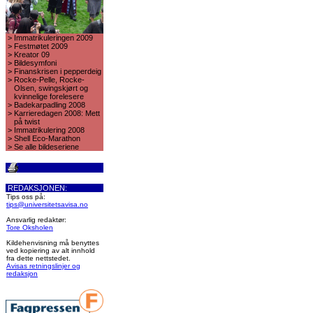
>
Immatrikuleringen 2009
>
Festmøtet 2009
>
Kreator 09
>
Bildesymfoni
>
Finanskrisen i pepperdeig
>
Rocke-Pelle, Rocke-
Olsen, swingskjørt og
kvinnelige forelesere
>
Badekarpadling 2008
>
Karrieredagen 2008: Mett
på twist
>
Immatrikulering 2008
>
Shell Eco-Marathon
>
Se alle bildeseriene
REDAKSJONEN:
Tips oss på:
tips@universitetsavisa.no
Ansvarlig redaktør:
Tore Oksholen
Kildehenvisning må benyttes
ved kopiering av alt innhold
fra dette nettstedet.
Avisas retningslinjer og
redaksjon