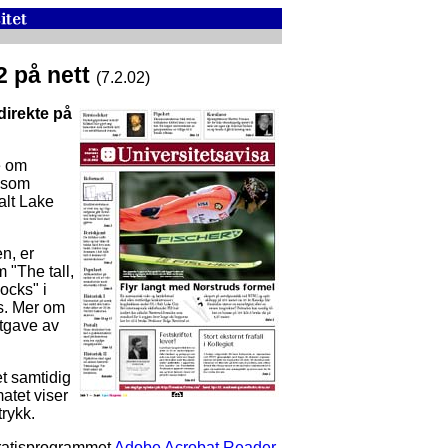
2 på nett
(7.2.02)
direkte på
e om
 som
alt Lake
n, er
 "The tall,
ocks" i
s. Mer om
utgave av
et samtidig
atet viser
trykk.
ratisprogrammet
Adobe Acrobat Reader
.