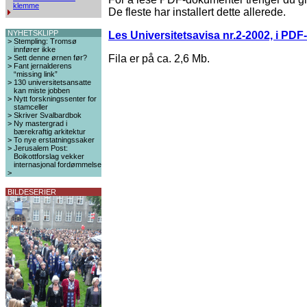
klemme
De fleste har installert dette allerede.
NYHETSKLIPP
Les Universitetsavisa nr.2-2002, i PDF
>
Stempling: Tromsø
innfører ikke
Fila er på ca. 2,6 Mb.
>
Sett denne ørnen før?
>
Fant jernalderens
“missing link”
>
130 universitetsansatte
kan miste jobben
>
Nytt forskningssenter for
stamceller
>
Skriver Svalbardbok
>
Ny mastergrad i
bærekraftig arkitektur
>
To nye erstatningssaker
>
Jerusalem Post:
Boikottforslag vekker
internasjonal fordømmelse
>
BILDESERIER