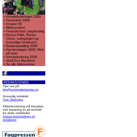
>
Immatrikuleringen 2009
>
Festmøtet 2009
>
Kreator 09
>
Bildesymfoni
>
Finanskrisen i pepperdeig
>
Rocke-Pelle, Rocke-
Olsen, swingskjørt og
kvinnelige forelesere
>
Badekarpadling 2008
>
Karrieredagen 2008: Mett
på twist
>
Immatrikulering 2008
>
Shell Eco-Marathon
>
Se alle bildeseriene
REDAKSJONEN:
Tips oss på:
tips@universitetsavisa.no
Ansvarlig redaktør:
Tore Oksholen
Kildehenvisning må benyttes
ved kopiering av alt innhold
fra dette nettstedet.
Avisas retningslinjer og
redaksjon