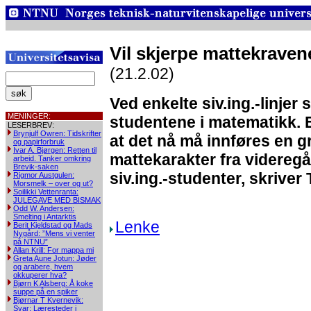
Vil skjerpe mattekravene 
(21.2.02)
Ved enkelte siv.ing.-linjer
MENINGER:
studentene i matematikk. 
LESERBREV:
Brynjulf Owren: Tidskrifter
at det nå må innføres en gr
og papirforbruk
Ivar A. Bjørgen: Retten til
mattekarakter fra videreg
arbeid. Tanker omkring
Brevik-saken
siv.ing.-studenter, skriver
Rigmor Austgulen:
Morsmelk – over og ut?
Soilikki Vettenranta:
JULEGAVE MED BISMAK
Odd W. Andersen:
Smelting i Antarktis
Lenke
Berit Kjeldstad og Mads
Nygård: ”Mens vi venter
på NTNU”
Allan Krill: For mappa mi
Greta Aune Jotun: Jøder
og arabere, hvem
okkuperer hva?
Bjørn K Alsberg: Å koke
suppe på en spiker
Bjørnar T Kvernevik:
Svar: Læresteder i