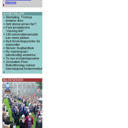
klemme
NYHETSKLIPP
>
Stempling: Tromsø
innfører ikke
>
Sett denne ørnen før?
>
Fant jernalderens
“missing link”
>
130 universitetsansatte
kan miste jobben
>
Nytt forskningssenter for
stamceller
>
Skriver Svalbardbok
>
Ny mastergrad i
bærekraftig arkitektur
>
To nye erstatningssaker
>
Jerusalem Post:
Boikottforslag vekker
internasjonal fordømmelse
>
BILDESERIER