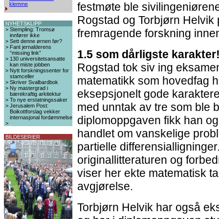
festmøte ble sivilingeniøre
klemme
Rogstad og Torbjørn Helvik p
NYHETSKLIPP
>
Stempling: Tromsø
fremragende forskning inne
innfører ikke
>
Sett denne ørnen før?
>
Fant jernalderens
1.5 som dårligste karakter
“missing link”
>
130 universitetsansatte
Rogstad tok siv ing eksam
kan miste jobben
>
Nytt forskningssenter for
stamceller
matematikk som hovedfag hø
>
Skriver Svalbardbok
>
Ny mastergrad i
eksepsjonelt gode karaktere
bærekraftig arkitektur
>
To nye erstatningssaker
med unntak av tre som ble b
>
Jerusalem Post:
Boikottforslag vekker
diplomoppgaven fikk han o
internasjonal fordømmelse
>
handlet om vanskelige probl
BILDESERIER
partielle differensialligninger
originallitteraturen og forb
viser her ekte matematisk tal
avgjørelse.
Torbjørn Helvik har også ek