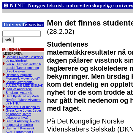
Men det finnes studente
(28.2.02)
Studentenes
MENINGER:
matematikkresultater nå 
LESERBREV:
Brynjulf Owren: Tidskrifter
dagen påfører visstnok si
og papirforbruk
Ivar A. Bjørgen: Retten til
faglærere og skoleledere
arbeid. Tanker omkring
Brevik-saken
bekymringer. Men tirsdag 
Rigmor Austgulen:
Morsmelk – over og ut?
Soilikki Vettenranta:
kom det endelig en oppløf
JULEGAVE MED BISMAK
Odd W. Andersen:
nyhet for de som trodde at
Smelting i Antarktis
Berit Kjeldstad og Mads
har gått helt nedenom og 
Nygård: ”Mens vi venter
på NTNU”
med faget.
Allan Krill: For mappa mi
Greta Aune Jotun: Jøder
og arabere, hvem
okkuperer hva?
På Det Kongelige Norske
Bjørn K Alsberg: Å koke
suppe på en spiker
Videnskabers Selskab (DK
Bjørnar T Kvernevik:
Svar: Læresteder i