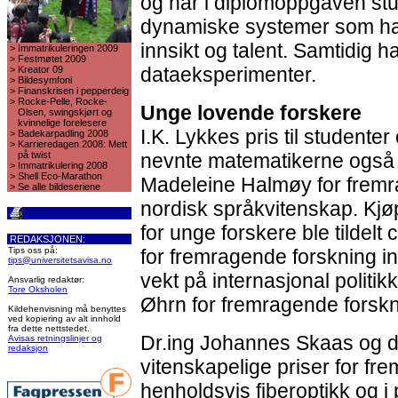
og har i diplomoppgaven stu
dynamiske systemer som ha
innsikt og talent. Samtidig h
>
Immatrikuleringen 2009
>
Festmøtet 2009
dataeksperimenter.
>
Kreator 09
>
Bildesymfoni
>
Finanskrisen i pepperdeig
>
Rocke-Pelle, Rocke-
Unge lovende forskere
Olsen, swingskjørt og
kvinnelige forelesere
I.K. Lykkes pris til studenter 
>
Badekarpadling 2008
>
Karrieredagen 2008: Mett
på twist
nevnte matematikerne også ti
>
Immatrikulering 2008
>
Shell Eco-Marathon
Madeleine Halmøy for fremr
>
Se alle bildeseriene
nordisk språkvitenskap. Kj
for unge forskere ble tildelt 
REDAKSJONEN:
Tips oss på:
for fremragende forskning i
tips@universitetsavisa.no
vekt på internasjonal politik
Ansvarlig redaktør:
Tore Oksholen
Øhrn for fremragende forskn
Kildehenvisning må benyttes
ved kopiering av alt innhold
fra dette nettstedet.
Dr.ing Johannes Skaas og dr.
Avisas retningslinjer og
redaksjon
vitenskapelige priser for fr
henholdsvis fiberoptikk og 