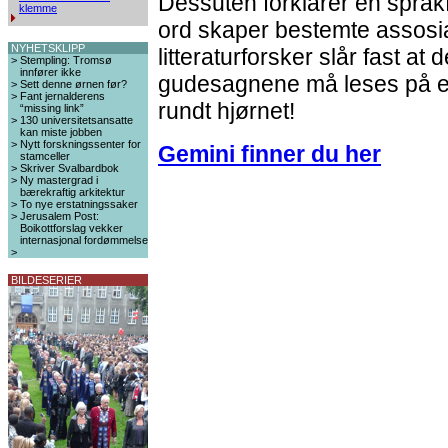
Dessuten forklarer en språk
klemme
ord skaper bestemte assosi
NYHETSKLIPP
litteraturforsker slår fast at
>
Stempling: Tromsø
innfører ikke
gudesagnene må leses på en
>
Sett denne ørnen før?
>
Fant jernalderens
rundt hjørnet!
“missing link”
>
130 universitetsansatte
kan miste jobben
>
Nytt forskningssenter for
Gemini finner du her
stamceller
>
Skriver Svalbardbok
>
Ny mastergrad i
bærekraftig arkitektur
>
To nye erstatningssaker
>
Jerusalem Post:
Boikottforslag vekker
internasjonal fordømmelse
>
BILDESERIER