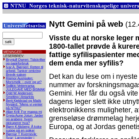
Nytt Gemini på web
(12.
Visste du at norske leger 
1800-tallet prøvde å kurer
MENINGER:
fattige syfilispasienter me
LESERBREV:
Brynjulf Owren: Tidskrifter
dem enda mer syfilis?
og papirforbruk
Ivar A. Bjørgen: Retten til
arbeid. Tanker omkring
Det kan du lese om i nyeste
Brevik-saken
Rigmor Austgulen:
Morsmelk – over og ut?
nummer av forskningsmagas
Soilikki Vettenranta:
JULEGAVE MED BISMAK
Gemini. Her får du også vite
Odd W. Andersen:
Smelting i Antarktis
dagens leger slett ikke utnyt
Berit Kjeldstad og Mads
Nygård: ”Mens vi venter
elektronikkens muligheter, a
på NTNU”
Allan Krill: For mappa mi
Greta Aune Jotun: Jøder
grenseløse drømmelag herje
og arabere, hvem
okkuperer hva?
Europa, og at Jordas genetisk
Bjørn K Alsberg: Å koke
suppe på en spiker
Bjørnar T Kvernevik:
Svar: Læresteder i