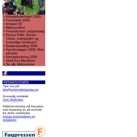
>
Immatrikuleringen 2009
>
Festmøtet 2009
>
Kreator 09
>
Bildesymfoni
>
Finanskrisen i pepperdeig
>
Rocke-Pelle, Rocke-
Olsen, swingskjørt og
kvinnelige forelesere
>
Badekarpadling 2008
>
Karrieredagen 2008: Mett
på twist
>
Immatrikulering 2008
>
Shell Eco-Marathon
>
Se alle bildeseriene
REDAKSJONEN:
Tips oss på:
tips@universitetsavisa.no
Ansvarlig redaktør:
Tore Oksholen
Kildehenvisning må benyttes
ved kopiering av alt innhold
fra dette nettstedet.
Avisas retningslinjer og
redaksjon