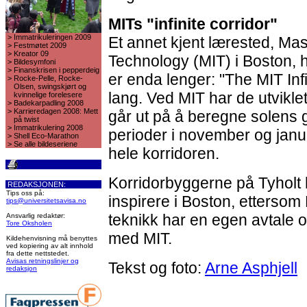
MITs "infinite corridor"
>
Immatrikuleringen 2009
Et annet kjent lærested, Mas
>
Festmøtet 2009
>
Kreator 09
Technology (MIT) i Boston, 
>
Bildesymfoni
>
Finanskrisen i pepperdeig
er enda lenger: "The MIT Inf
>
Rocke-Pelle, Rocke-
Olsen, swingskjørt og
lang. Ved MIT har de utvikl
kvinnelige forelesere
>
Badekarpadling 2008
>
Karrieredagen 2008: Mett
går ut på å beregne solens g
på twist
>
Immatrikulering 2008
perioder i november og jan
>
Shell Eco-Marathon
>
Se alle bildeseriene
hele korridoren.
Korridorbyggerne på Tyholt 
REDAKSJONEN:
Tips oss på:
inspirere i Boston, ettersom 
tips@universitetsavisa.no
teknikk har en egen avtale 
Ansvarlig redaktør:
Tore Oksholen
med MIT.
Kildehenvisning må benyttes
ved kopiering av alt innhold
fra dette nettstedet.
Avisas retningslinjer og
Tekst og foto:
Arne Asphjell
redaksjon