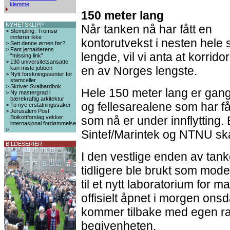
klemme
150 meter lang
NYHETSKLIPP
Når tanken nå har fått en
>
Stempling: Tromsø
innfører ikke
kontorutvekst i nesten hele 
>
Sett denne ørnen før?
>
Fant jernalderens
lengde, vil vi anta at korrido
“missing link”
>
130 universitetsansatte
en av Norges lengste.
kan miste jobben
>
Nytt forskningssenter for
stamceller
>
Skriver Svalbardbok
Hele 150 meter lang er gan
>
Ny mastergrad i
bærekraftig arkitektur
og fellesarealene som har fåt
>
To nye erstatningssaker
>
Jerusalem Post:
Boikottforslag vekker
som nå er under innflytting.
internasjonal fordømmelse
>
Sintef/Marintek og NTNU ska
BILDESERIER
I den vestlige enden av tank
tidligere ble brukt som mode
til et nytt laboratorium for m
offisielt åpnet i morgen ons
kommer tilbake med egen r
begivenheten.