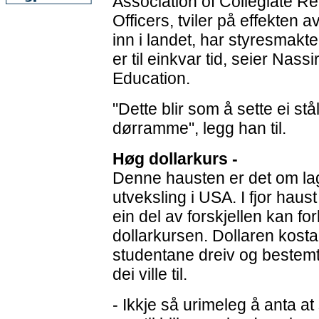
Association of Collegiate R
Officers, tviler på effekten 
inn i landet, har styresmakte
er til einkvar tid, seier Nassi
Education.
"Dette blir som å sette ei stål
dørramme", legg han til.
Høg dollarkurs -
Denne hausten er det om l
utveksling i USA. I fjor haus
ein del av forskjellen kan f
dollarkursen. Dollaren kosta
studentane dreiv og bestemte
dei ville til.
- Ikkje så urimeleg å anta at