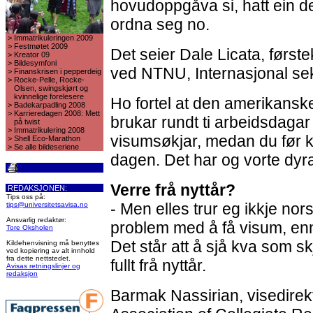
hovudoppgåva si, hatt ein d
ordna seg no.
>
Immatrikuleringen 2009
>
Festmøtet 2009
Det seier Dale Licata, først
>
Kreator 09
>
Bildesymfoni
ved NTNU, Internasjonal se
>
Finanskrisen i pepperdeig
>
Rocke-Pelle, Rocke-
Olsen, swingskjørt og
kvinnelige forelesere
Ho fortel at den amerikans
>
Badekarpadling 2008
>
Karrieredagen 2008: Mett
brukar rundt ti arbeidsdagar
på twist
>
Immatrikulering 2008
visumsøkjar, medan du før 
>
Shell Eco-Marathon
>
Se alle bildeseriene
dagen. Det har og vorte dyra
Verre frå nyttår?
REDAKSJONEN:
Tips oss på:
- Men elles trur eg ikkje nor
tips@universitetsavisa.no
Ansvarlig redaktør:
problem med å få visum, enn 
Tore Oksholen
Det står att å sjå kva som skj
Kildehenvisning må benyttes
ved kopiering av alt innhold
fra dette nettstedet.
fullt frå nyttår.
Avisas retningslinjer og
redaksjon
Barmak Nassirian, visedire