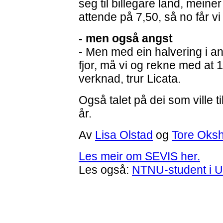
seg til billegare land, meine
attende på 7,50, så no får vi
- men også angst
- Men med ein halvering i an
fjor, må vi og rekne med at 
verknad, trur Licata.
Også talet på dei som ville til 
år.
Av
Lisa Olstad
og
Tore Oks
Les meir om SEVIS her.
Les også:
NTNU-student i U