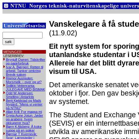
Vanskelegare å få stud
(11.9.02)
Eit nytt system for sporin
MENINGER:
utanlandske studentar i US
LESERBREV:
Brynjulf Owren: Tidskrifter
Allereie har det blitt dyrare
og papirforbruk
Ivar A. Bjørgen: Retten til
visum til USA.
arbeid. Tanker omkring
Brevik-saken
Rigmor Austgulen:
Morsmelk – over og ut?
Det amerikanske senatet vedt
Soilikki Vettenranta:
JULEGAVE MED BISMAK
oktober i fjor. Den gav besk
Odd W. Andersen:
Smelting i Antarktis
av systemet.
Berit Kjeldstad og Mads
Nygård: ”Mens vi venter
på NTNU”
Allan Krill: For mappa mi
The Student and Exchange V
Greta Aune Jotun: Jøder
og arabere, hvem
(SEVIS) er ein internettbas
okkuperer hva?
Bjørn K Alsberg: Å koke
utvikla av amerikanske imm
suppe på en spiker
Bjørnar T Kvernevik:
Svar: Læresteder i