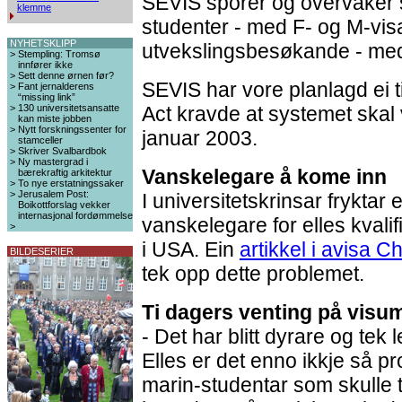
SEVIS sporer og overvaker 
klemme
studenter - med F- og M-vis
NYHETSKLIPP
utvekslingsbesøkande - med
>
Stempling: Tromsø
innfører ikke
>
Sett denne ørnen før?
SEVIS har vore planlagd ei t
>
Fant jernalderens
“missing link”
>
130 universitetsansatte
Act kravde at systemet skal v
kan miste jobben
>
Nytt forskningssenter for
januar 2003.
stamceller
>
Skriver Svalbardbok
>
Ny mastergrad i
Vanskelegare å kome inn
bærekraftig arkitektur
>
To nye erstatningssaker
>
Jerusalem Post:
I universitetskrinsar fryktar 
Boikottforslag vekker
internasjonal fordømmelse
vanskelegare for elles kvali
>
i USA. Ein
artikkel i avisa C
BILDESERIER
tek opp dette problemet.
Ti dagers venting på visu
- Det har blitt dyrare og tek 
Elles er det enno ikkje så p
marin-studentar som skulle t