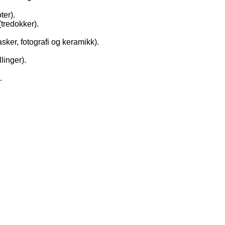
ter).
tredokker).
ker, fotografi og keramikk).
linger).
.