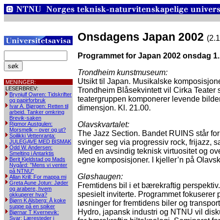
Onsdagens Japan 2002
(2.
Programmet for Japan 2002 onsdag 1.
Trondheim kunstmuseum:
Utsikt til Japan. Musikalske komposisjo
MENINGER:
LESERBREV:
Trondheim Blåsekvintett vil Cirka Teater s
Brynjulf Owren: Tidskrifter
teatergruppen komponerer levende bilder
og papirforbruk
Ivar A. Bjørgen: Retten til
dimensjon. Kl. 21.00.
arbeid. Tanker omkring
Brevik-saken
Olavskvartalet:
Rigmor Austgulen:
Morsmelk – over og ut?
The Jazz Section. Bandet RUINS står fo
Soilikki Vettenranta:
svinger seg via progressiv rock, frijazz,
JULEGAVE MED BISMAK
Odd W. Andersen:
Med en avsindig teknisk virtuositet og ove
Smelting i Antarktis
egne komposisjoner. I kjeller’n på Olavskv
Berit Kjeldstad og Mads
Nygård: ”Mens vi venter
på NTNU”
Gløshaugen:
Allan Krill: For mappa mi
Greta Aune Jotun: Jøder
Fremtidens bil i et bærekraftig perspekt
og arabere, hvem
spesielt inviterte. Programmet fokuserer 
okkuperer hva?
Bjørn K Alsberg: Å koke
løsninger for fremtidens biler og transpo
suppe på en spiker
Hydro, japansk industri og NTNU vil disk
Bjørnar T Kvernevik:
Svar: Læresteder i