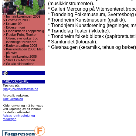
(musikkinstrumenter).
* Galleri Mercur og på Vitensenteret (robo
* Trøndelag Folkemuseum, Sverresborg (
>
Immatrikuleringen 2009
* Trondheim Kunstmuseum (grafikk).
>
Festmøtet 2009
>
Kreator 09
* Trondhjem Kunstforening (tegninger, mas
>
Bildesymfoni
* Trøndelag Teater (lykketre).
>
Finanskrisen i pepperdeig
>
Rocke-Pelle, Rocke-
* Trondheim folkebibliotek (papirbrettutstil
Olsen, swingskjørt og
* Samfundet (fotografi).
kvinnelige forelesere
>
Badekarpadling 2008
* Gløshaugen (keramikk, tehus og bøker)
>
Karrieredagen 2008: Mett
på twist
>
Immatrikulering 2008
>
Shell Eco-Marathon
>
Se alle bildeseriene
REDAKSJONEN:
Tips oss på:
tips@universitetsavisa.no
Ansvarlig redaktør:
Tore Oksholen
Kildehenvisning må benyttes
ved kopiering av alt innhold
fra dette nettstedet.
Avisas retningslinjer og
redaksjon