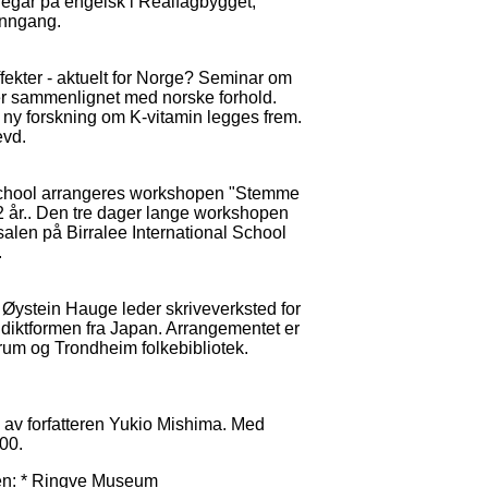
oregår på engelsk i Realfagbygget,
inngang.
ekter - aktuelt for Norge? Seminar om
er sammenlignet med norske forhold.
ny forskning om K-vitamin legges frem.
evd.
 School arrangeres workshopen "Stemme
2 år.. Den tre dager lange workshopen
salen på Birralee International School
.
n Øystein Hauge leder skriveverksted for
 diktformen fra Japan. Arrangementet er
rum og Trondheim folkebibliotek.
e av forfatteren Yukio Mishima. Med
00.
byen: * Ringve Museum