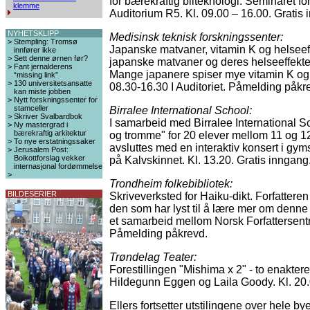
for bærekraftig bilteknologi. Seminaret f
klemme
Auditorium R5. Kl. 09.00 – 16.00. Gratis 
NYHETSKLIPP
Medisinsk teknisk forskningssenter:
>
Stempling: Tromsø
Japanske matvaner, vitamin K og helseeff
innfører ikke
>
Sett denne ørnen før?
japanske matvaner og deres helseeffekt
>
Fant jernalderens
Mange japanere spiser mye vitamin K og 
“missing link”
>
130 universitetsansatte
08.30-16.30 I Auditoriet. Påmelding påkr
kan miste jobben
>
Nytt forskningssenter for
stamceller
Birralee International School:
>
Skriver Svalbardbok
I samarbeid med Birralee International
>
Ny mastergrad i
bærekraftig arkitektur
og tromme" for 20 elever mellom 11 og 1
>
To nye erstatningssaker
avsluttes med en interaktiv konsert i gym
>
Jerusalem Post:
Boikottforslag vekker
på Kalvskinnet. Kl. 13.20. Gratis inngang
internasjonal fordømmelse
>
Trondheim folkebibliotek:
BILDESERIER
Skriveverksted for Haiku-dikt. Forfattere
den som har lyst til å lære mer om denne
et samarbeid mellom Norsk Forfattersent
Påmelding påkrevd.
Trøndelag Teater:
Forestillingen "Mishima x 2" - to enakter
Hildegunn Eggen og Laila Goody. Kl. 20.
Ellers fortsetter utstilingene over hele 