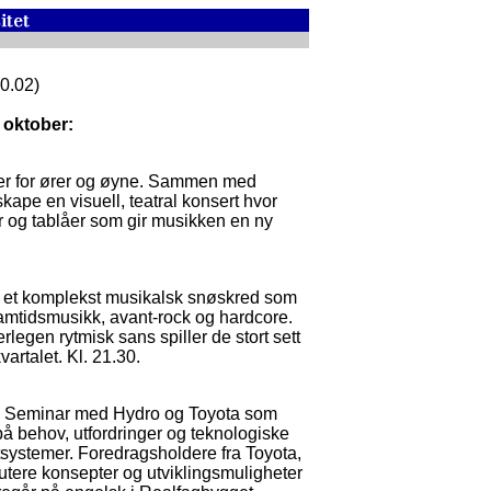
10.02)
 oktober:
ner for ører og øyne. Sammen med
kape en visuell, teatral konsert hvor
 og tablåer som gir musikken en ny
r et komplekst musikalsk snøskred som
 samtidsmusikk, avant-rock og hardcore.
rlegen rytmisk sans spiller de stort sett
artalet. Kl. 21.30.
iv. Seminar med Hydro og Toyota som
på behov, utfordringer og teknologiske
rtsystemer. Foredragsholdere fra Toyota,
utere konsepter og utviklingsmuligheter