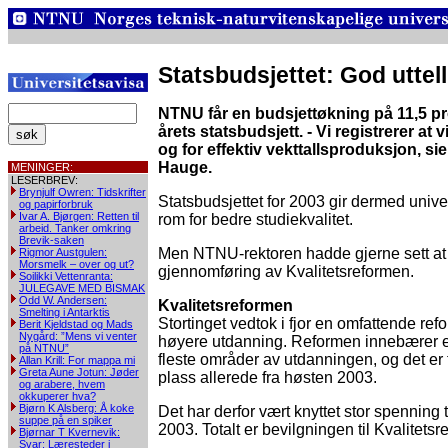
Statsbudsjettet: God utte
NTNU får en budsjettøkning på 11,5 pros
årets statsbudsjett. - Vi registrerer at 
og for effektiv vekttallsproduksjon, si
Hauge.
MENINGER:
LESERBREV:
Brynjulf Owren: Tidskrifter
Statsbudsjettet for 2003 gir dermed unive
og papirforbruk
Ivar A. Bjørgen: Retten til
rom for bedre studiekvalitet.
arbeid. Tanker omkring
Brevik-saken
Men NTNU-rektoren hadde gjerne sett at r
Rigmor Austgulen:
Morsmelk – over og ut?
gjennomføring av Kvalitetsreformen.
Soilikki Vettenranta:
JULEGAVE MED BISMAK
Odd W. Andersen:
Kvalitetsreformen
Smelting i Antarktis
Stortinget vedtok i fjor en omfattende ref
Berit Kjeldstad og Mads
Nygård: ”Mens vi venter
høyere utdanning. Reformen innebærer e
på NTNU”
fleste områder av utdanningen, og det er 
Allan Krill: For mappa mi
Greta Aune Jotun: Jøder
plass allerede fra høsten 2003.
og arabere, hvem
okkuperer hva?
Bjørn K Alsberg: Å koke
Det har derfor vært knyttet stor spenning t
suppe på en spiker
2003. Totalt er bevilgningen til Kvalitets
Bjørnar T Kvernevik:
Svar: Læresteder i