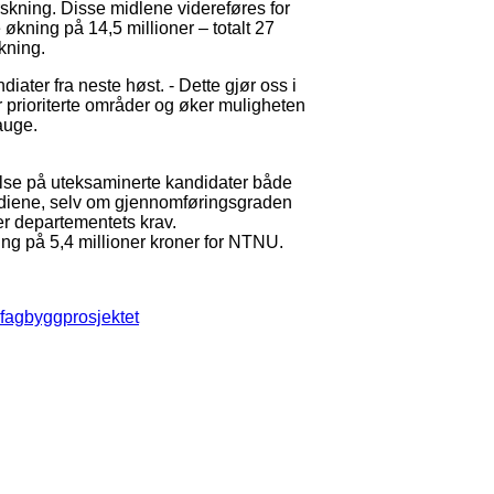
orskning. Disse midlene videreføres for
 økning på 14,5 millioner – totalt 27
kning.
iater fra neste høst. - Dette gjør oss i
or prioriterte områder og øker muligheten
Hauge.
lse på uteksaminerte kandidater både
tudiene, selv om gjennomføringsgraden
ter departementets krav.
ing på 5,4 millioner kroner for NTNU.
ealfagbyggprosjektet