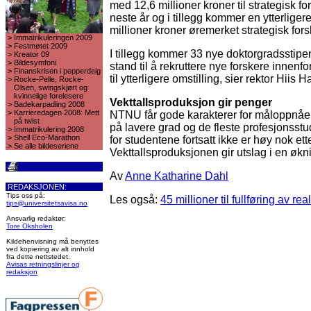
med 12,6 millioner kroner til strategisk f
neste år og i tillegg kommer en ytterligere
millioner kroner øremerket strategisk fors
>
Immatrikuleringen 2009
>
Festmøtet 2009
I tillegg kommer 33 nye doktorgradsstipend
>
Kreator 09
>
Bildesymfoni
stand til å rekruttere nye forskere innenf
>
Finanskrisen i pepperdeig
til ytterligere omstilling, sier rektor Hiis 
>
Rocke-Pelle, Rocke-
Olsen, swingskjørt og
kvinnelige forelesere
Vekttallsproduksjon gir penger
>
Badekarpadling 2008
>
Karrieredagen 2008: Mett
NTNU får gode karakterer for måloppnåe
på twist
på lavere grad og de fleste profesjonss
>
Immatrikulering 2008
>
Shell Eco-Marathon
for studentene fortsatt ikke er høy nok et
>
Se alle bildeseriene
Vekttallsproduksjonen gir utslag i en økn
Av
Anne Katharine Dahl
REDAKSJONEN:
Tips oss på:
Les også:
45 millioner til fullføring av r
tips@universitetsavisa.no
Ansvarlig redaktør:
Tore Oksholen
Kildehenvisning må benyttes
ved kopiering av alt innhold
fra dette nettstedet.
Avisas retningslinjer og
redaksjon