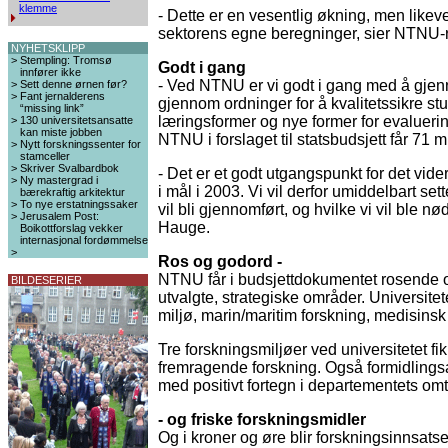
klemme
- Dette er en vesentlig økning, men likev
sektorens egne beregninger, sier NTNU-r
NYHETSKLIPP
>
Stempling: Tromsø
Godt i gang
innfører ikke
- Ved NTNU er vi godt i gang med å gjen
>
Sett denne ørnen før?
>
Fant jernalderens
gjennom ordninger for å kvalitetssikre st
“missing link”
læringsformer og nye former for evaluerin
>
130 universitetsansatte
kan miste jobben
NTNU i forslaget til statsbudsjett får 71 mil
>
Nytt forskningssenter for
stamceller
>
Skriver Svalbardbok
- Det er et godt utgangspunkt for det vid
>
Ny mastergrad i
i mål i 2003. Vi vil derfor umiddelbart set
bærekraftig arkitektur
>
To nye erstatningssaker
vil bli gjennomført, og hvilke vi vil ble nødt
>
Jerusalem Post:
Hauge.
Boikottforslag vekker
internasjonal fordømmelse
>
Ros og godord -
NTNU får i budsjettdokumentet rosende om
BILDESERIER
utvalgte, strategiske områder. Universite
miljø, marin/maritim forskning, medisinsk 
Tre forskningsmiljøer ved universitetet fik
fremragende forskning. Også formidlingsak
med positivt fortegn i departementets omt
- og friske forskningsmidler
Og i kroner og øre blir forskningsinnsatse