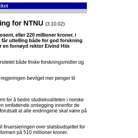
lling for NTNU
(3.10.02)
ent, eller 220 millioner kroner, i
vi får uttelling både for god forskning
er en fornøyd rektor Eivind Hiis
rsitetet både friske forskningsmidler og
egjeringen bevilget mer penger til
orm for å bedre studiekvaliteten i norske
n omfattende omlegging innenfor de
forutsatt at alle endringene skal være på
il finansieringen over statsbudsjettet for
reformen på 510 millioner kroner.