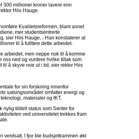
el 300 millioner kroner lavere enn
ektor Hiis Hauge.
nomføre Kvalitetsreformen, blant annet
udiene, mer studentsentrerte
g, sier Hiis Hauge. - Han konstaterer at
lioner til å fullføre dette arbeidet.
ere arbeidet, men neppe nok til å komme
te oss ned og vurdere hvilke tiltak som
 til å skyve noe ut i tid, sier rektor Hiis
tale for sin forskning innenfor
tets satsingsområder omfatter energi og
teknologi, materialer og IKT.
k nylig tildelt status som Senter for
tiviteten ved universitetet trekkes fram
ale.
n verdsatt. I fjor ble budsjettrammen økt