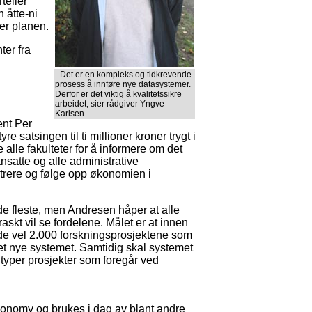
rteller
n åtte-ni
ter planen.
ter fra
- Det er en kompleks og tidkrevende
prosess å innføre nye datasystemer.
Derfor er det viktig å kvalitetssikre
arbeidet, sier rådgiver Yngve
Karlsen.
ent Per
e satsingen til ti millioner kroner trygt i
lle fakulteter for å informere om det
satte og alle administrative
rere og følge opp økonomien i
r de fleste, men Andresen håper at alle
skt vil se fordelene. Målet er at innen
 de vel 2.000 forskningsprosjektene som
det nye systemet. Samtidig skal systemet
 typer prosjekter som foregår ved
nomy og brukes i dag av blant andre