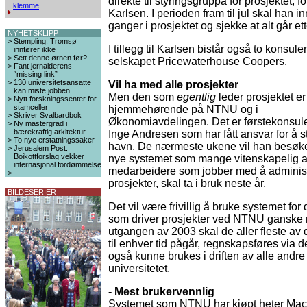
direkte til styringsgruppa for prosjektet, fo
klemme
Karlsen. I perioden fram til jul skal han in
ganger i prosjektet og sjekke at alt går et
NYHETSKLIPP
>
Stempling: Tromsø
I tillegg til Karlsen bistår også to konsulen
innfører ikke
>
Sett denne ørnen før?
selskapet Pricewaterhouse Coopers.
>
Fant jernalderens
“missing link”
>
130 universitetsansatte
Vil ha med alle prosjekter
kan miste jobben
Men den som
egentlig
leder prosjektet er
>
Nytt forskningssenter for
stamceller
hjemmehørende på NTNU og i
>
Skriver Svalbardbok
Økonomiavdelingen. Det er førstekonsul
>
Ny mastergrad i
bærekraftig arkitektur
Inge Andresen som har fått ansvar for å styr
>
To nye erstatningssaker
havn. De nærmeste ukene vil han besøke a
>
Jerusalem Post:
Boikottforslag vekker
nye systemet som mange vitenskapelig an
internasjonal fordømmelse
medarbeidere som jobber med å administ
>
prosjekter, skal ta i bruk neste år.
BILDESERIER
Det vil være frivillig å bruke systemet fo
som driver prosjekter ved NTNU ganske ra
utgangen av 2003 skal de aller fleste av
til enhver tid pågår, regnskapsføres via 
også kunne brukes i driften av alle andre
universitetet.
- Mest brukervennlig
Systemet som NTNU har kjøpt heter Maco