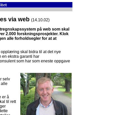
res via web
(14.10.02)
ektregnskapssystem på web som skal
ver 2.000 forskningsprosjekter. Klok
 alle forholdsegler for at at
pplæring skal bidra til at det nye
 en ekstra garanti har
konsulent som har som eneste oppgave
r selv
 alle
 er å
l til rett
ager
dette