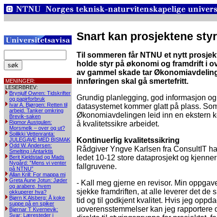
Snart kan prosjektene sty
Til sommeren får NTNU et nytt prosj
holde styr på økonomi og framdrift i o
av gammel skade tar Økonomiavdelingen
innføringen skal gå smertefritt.
MENINGER:
LESERBREV:
Brynjulf Owren: Tidskrifter
Grundig planlegging, god informasjon og o
og papirforbruk
Ivar A. Bjørgen: Retten til
datasystemet kommer glatt på plass. Som
arbeid. Tanker omkring
Økonomiavdelingen leid inn en ekstern 
Brevik-saken
Rigmor Austgulen:
å kvalitetssikre arbeidet.
Morsmelk – over og ut?
Soilikki Vettenranta:
Kontinuerlig kvalitetssikring
JULEGAVE MED BISMAK
Odd W. Andersen:
Rådgiver Yngve Karlsen fra ConsultIT ha
Smelting i Antarktis
ledet 10-12 store dataprosjekt og kjenner
Berit Kjeldstad og Mads
Nygård: ”Mens vi venter
fallgruvene.
på NTNU”
Allan Krill: For mappa mi
Greta Aune Jotun: Jøder
- Kall meg gjerne en revisor. Min oppgave
og arabere, hvem
sjekke framdriften, at alle leverer det de ska
okkuperer hva?
Bjørn K Alsberg: Å koke
tid og til godkjent kvalitet. Hvis jeg oppd
suppe på en spiker
uoverensstemmelser kan jeg rapportere 
Bjørnar T Kvernevik:
Svar: Læresteder i