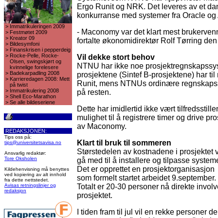
Ergo Runit og NRK. Det leveres av et dan
konkurranse med systemer fra Oracle og
>
Immatrikuleringen 2009
- Maconomy var det klart mest brukervennl
>
Festmøtet 2009
>
Kreator 09
fortalte økonomidirektør Rolf Tørring den
>
Bildesymfoni
>
Finanskrisen i pepperdeig
>
Rocke-Pelle, Rocke-
Vil dekke stort behov
Olsen, swingskjørt og
NTNU har ikke noe prosjektregnskapssys
kvinnelige forelesere
>
Badekarpadling 2008
prosjektene (Sintef B-prosjektene) har til
>
Karrieredagen 2008: Mett
Runit, mens NTNUs ordinære regnskapssys
på twist
>
Immatrikulering 2008
på resten.
>
Shell Eco-Marathon
>
Se alle bildeseriene
Dette har imidlertid ikke vært tilfredssti
mulighet til å registrere timer og drive pr
av Maconomy.
REDAKSJONEN:
Tips oss på:
Klart til bruk til sommeren
tips@universitetsavisa.no
Størstedelen av kostnadene i prosjektet v
Ansvarlig redaktør:
Tore Oksholen
gå med til å installere og tilpasse systeme
Det er opprettet en prosjektorganisasjon
Kildehenvisning må benyttes
ved kopiering av alt innhold
som formelt startet arbeidet 9.september.
fra dette nettstedet.
Avisas retningslinjer og
Totalt er 20-30 personer nå direkte involve
redaksjon
prosjektet.
I tiden fram til jul vil en rekke personer del