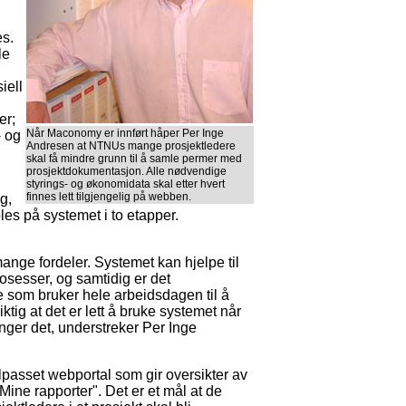
es.
le
iell
er;
Når Maconomy er innført håper Per Inge
- og
Andresen at NTNUs mange prosjektledere
skal få mindre grunn til å samle permer med
prosjektdokumentasjon. Alle nødvendige
styrings- og økonomidata skal etter hvert
finnes lett tilgjengelig på webben.
g,
es på systemet i to etapper.
ange fordeler. Systemet kan hjelpe til
osesser, og samtidig er det
e som bruker hele arbeidsdagen til å
ktig at det er lett å bruke systemet når
nger det, understreker Per Inge
lpasset webportal som gir oversikter av
ne rapporter". Det er et mål at de