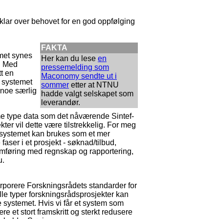
 klar over behovet for en god oppfølging
FAKTA
emet synes
Her kan du lese
en
. Med
pressemelding som
tt en
Maconomy sendte ut i
t systemet
sommer
etter at NTNU
r noe særlig
hadde valgt selskapet som
leverandør.
e type data som det nåværende Sintef-
ter vil dette være tilstrekkelig. For meg
e systemet kan brukes som et mer
faser i et prosjekt - søknad/tilbud,
nomføring med regnskap og rapportering,
u.
rporere Forskningsrådets standarder for
lle typer forskningsrådsprosjekter kan
 systemet. Hvis vi får et system som
re et stort framskritt og sterkt redusere