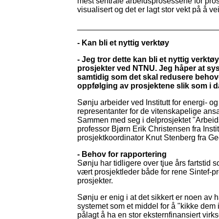
mest sentrale arbeidsprosessene for prosje
visualisert og det er lagt stor vekt på å 
________________________________
- Kan bli et nyttig verktøy
- Jeg tror dette kan bli et nyttig verkt
prosjekter ved NTNU. Jeg håper at sys
samtidig som det skal redusere behove
oppfølging av prosjektene slik som i d
Sønju arbeider ved Institutt for energi- o
representanter for de vitenskapelige ans
Sammen med seg i delprosjektet "Arbeid
professor Bjørn Erik Christensen fra Instit
prosjektkoordinator Knut Stenberg fra Geog
- Behov for rapportering
Sønju har tidligere over tjue års fartstid 
vært prosjektleder både for rene Sintef-pr
prosjekter.
Sønju er enig i at det sikkert er noen av 
systemet som et middel for å "kikke dem
pålagt å ha en stor eksternfinansiert virk