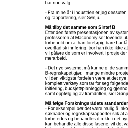
har noe valg.
- Fra mine år i industrien er jeg dessuten
og rapportering, sier Sønju.
Må tilby det samme som Sintef B
Etter den første presentasjonen av syst
professoren at Maconomy ser lovende ut
forbehold om at han foreløpig bare har få
overfladisk innføring, tror han ikke ikke a
vil påføre de som er involvert i prosjekte
merarbeid.
- Det nye systemet må kunne gi de samm
B-regnskapet gjør. I mange mindre prosjek
vil den viktigste fordelen være at det ny
komplett verktøy som tar for seg følgende 
initiering, budsjett/planlegging og gjen
samt oppfølging av framdriften, sier Sønj
Må følge Forskningsrådets standarder
- For eksempel bør det være mulig å inko
søknader og regnskapsrapporter slik at a
forberedes og behandles direkte i det nye
kan behandle alle disse fasene, vil det væ