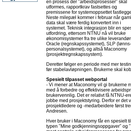
en prosess der "arbeidsprosesser" skal
utformes, rapportkrav fastsettes og
premissene for systemoppsettet fastlegg
Neste milepæl kommer i februar når gam
data skal være ferdig konvertert inn i
systemet. Teknisk integrasjon blir en spes
utfordring, ettersom NTNU nå vil bruke
økonomisystemer fra tre ulike leverandør
Oracle (regnskapssystemet), SLP (lønns
personalsystemet), og altså Maconomy
(prosjektregnskapssystem).
Deretter følger en periode med mer testin
før stabelavløpningen. Brukerne skal kobl
Spesielt tilpasset webportal
- Vi mener at Maconomy vil gi brukerne m
med å forbedre og effektivisere arbeidspr
brukervennlig. Det er relativt få NTNU-er
jobbe med prosjektstyring. Derfor er det vi
prosjektledere og -medarbeidere først tre
Andresen.
Hver bruker i Maconomy får en spesielt ti
typen "Mine godkjenningsoppgaver" og "Mi