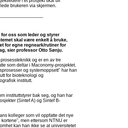
ktledere i et prosjekt skal bli
veilede brukeren via skjermen.
_________________
øy for oss som leder og styrer
temet skal være enkelt å bruke,
t for egne regneark/rutiner for
ag, sier professor Otto Sønju.
g prosessteknikk og er en av tre
atte som deltar i Maconomy-prosjektet.
sprosesser og systemoppsett" har han
utt for bioteknologi og
rafisk institutt.
som instituttstyrer bak seg, og han har
osjekter (Sintef A) og Sintef B-
hans kolleger som vil oppfatte det nye
 i kortene", men ettersom NTNU er
somhet kan han ikke se at universitetet