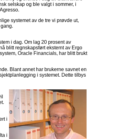
sk selskap og ble valgt i sommer, i
 Agresso.
ige systemet av de tre vi prøvde ut,
 gang.
tem i dag. Om lag 20 prosent av
 nå blitt regnskapsført eksternt av Ergo
tem, Oracle Financials, har blitt brukt
llende. Blant annet har brukerne savnet en
osjektplanlegging i systemet. Dette tilbys
il
t.
rt i
ta i