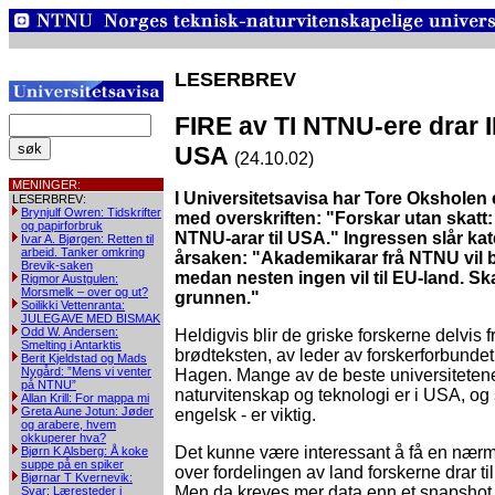
LESERBREV
FIRE av TI NTNU-ere drar I
USA
(24.10.02)
MENINGER:
I Universitetsavisa har Tore Oksholen
LESERBREV:
Brynjulf Owren: Tidskrifter
med overskriften: "Forskar utan skatt: 
og papirforbruk
NTNU-arar til USA." Ingressen slår kat
Ivar A. Bjørgen: Retten til
arbeid. Tanker omkring
årsaken: "Akademikarar frå NTNU vil b
Brevik-saken
medan nesten ingen vil til EU-land. Ska
Rigmor Austgulen:
Morsmelk – over og ut?
grunnen."
Soilikki Vettenranta:
JULEGAVE MED BISMAK
Odd W. Andersen:
Heldigvis blir de griske forskerne delvis fr
Smelting i Antarktis
brødteksten, av leder av forskerforbundet
Berit Kjeldstad og Mads
Nygård: ”Mens vi venter
Hagen. Mange av de beste universiteten
på NTNU”
naturvitenskap og teknologi er i USA, og 
Allan Krill: For mappa mi
Greta Aune Jotun: Jøder
engelsk - er viktig.
og arabere, hvem
okkuperer hva?
Det kunne være interessant å få en nærm
Bjørn K Alsberg: Å koke
suppe på en spiker
over fordelingen av land forskerne drar til
Bjørnar T Kvernevik:
Men da kreves mer data enn et snapshot
Svar: Læresteder i