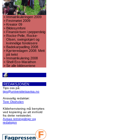
>
Immatrikuleringen 2009
>
Festmøtet 2009
>
Kreator 09
>
Bildesymfoni
>
Finanskrisen i pepperdeig
>
Rocke-Pelle, Rocke-
Olsen, swingskjørt og
kvinnelige forelesere
>
Badekarpadling 2008
>
Karrieredagen 2008: Mett
på twist
>
Immatrikulering 2008
>
Shell Eco-Marathon
>
Se alle bildeseriene
REDAKSJONEN:
Tips oss på:
tips@universitetsavisa.no
Ansvarlig redaktør:
Tore Oksholen
Kildehenvisning må benyttes
ved kopiering av alt innhold
fra dette nettstedet.
Avisas retningslinjer og
redaksjon