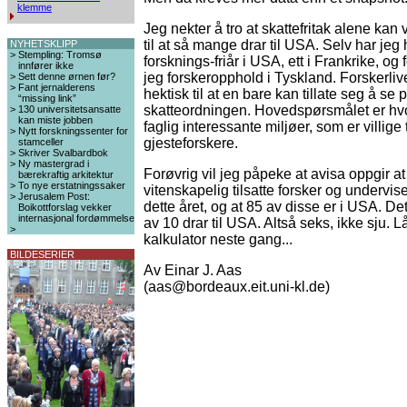
klemme
Jeg nekter å tro at skattefritak alene ka
til at så mange drar til USA. Selv har jeg h
NYHETSKLIPP
>
Stempling: Tromsø
forsknings-friår i USA, ett i Frankrike, og 
innfører ikke
jeg forskeropphold i Tyskland. Forskerlivet
>
Sett denne ørnen før?
>
Fant jernalderens
hektisk til at en bare kan tillate seg å se 
“missing link”
skatteordningen. Hovedspørsmålet er hvo
>
130 universitetsansatte
kan miste jobben
faglig interessante miljøer, som er villige t
>
Nytt forskningssenter for
gjesteforskere.
stamceller
>
Skriver Svalbardbok
>
Ny mastergrad i
Forøvrig vil jeg påpeke at avisa oppgir a
bærekraftig arkitektur
>
To nye erstatningssaker
vitenskapelig tilsatte forsker og undervise
>
Jerusalem Post:
dette året, og at 85 av disse er i USA. Det
Boikottforslag vekker
internasjonal fordømmelse
av 10 drar til USA. Altså seks, ikke sju. 
>
kalkulator neste gang...
BILDESERIER
Av Einar J. Aas
(aas@bordeaux.eit.uni-kl.de)