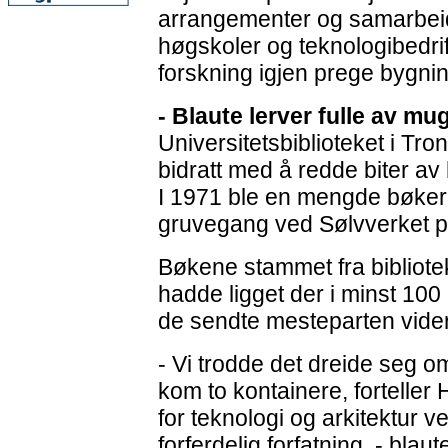
arrangementer og samarbeid 
høgskoler og teknologibedrif
forskning igjen prege bygnin
- Blaute lerver fulle av mu
Universitetsbiblioteket i Tr
bidratt med å redde biter av 
I 1971 ble en mengde bøker 
gruvegang ved Sølvverket 
Bøkene stammet fra bibliotek
hadde ligget der i minst 100 
de sendte mesteparten videre
- Vi trodde det dreide seg o
kom to kontainere, forteller
for teknologi og arkitektur v
forferdelig forfatning, - blau