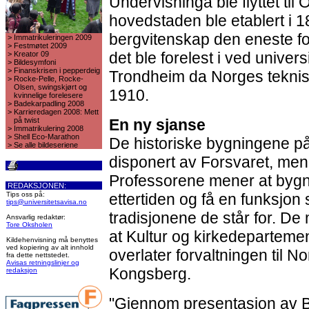
Undervisninga ble flyttet til 
hovedstaden ble etablert i 1
bergvitenskap den eneste f
>
Immatrikuleringen 2009
>
Festmøtet 2009
det ble forelest i ved universi
>
Kreator 09
>
Bildesymfoni
>
Finanskrisen i pepperdeig
Trondheim da Norges teknisk
>
Rocke-Pelle, Rocke-
Olsen, swingskjørt og
1910.
kvinnelige forelesere
>
Badekarpadling 2008
>
Karrieredagen 2008: Mett
på twist
En ny sjanse
>
Immatrikulering 2008
>
Shell Eco-Marathon
De historiske bygningene p
>
Se alle bildeseriene
disponert av Forsvaret, men
Professorene mener at bygn
REDAKSJONEN:
Tips oss på:
ettertiden og få en funksjon
tips@universitetsavisa.no
tradisjonene de står for. De
Ansvarlig redaktør:
Tore Oksholen
at Kultur og kirkedepartemen
Kildehenvisning må benyttes
ved kopiering av alt innhold
overlater forvaltningen til
fra dette nettstedet.
Avisas retningslinjer og
Kongsberg.
redaksjon
"Gjennom presentasjon av B