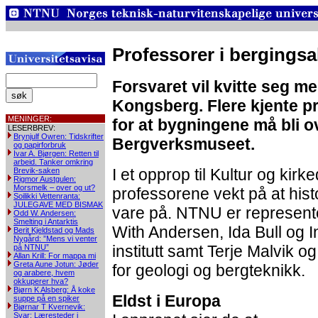
Professorer i bergings
Forsvaret vil kvitte seg 
Kongsberg. Flere kjente p
MENINGER:
for at bygningene må bli ov
LESERBREV:
Brynjulf Owren: Tidskrifter
Bergverksmuseet.
og papirforbruk
Ivar A. Bjørgen: Retten til
arbeid. Tanker omkring
I et opprop til Kultur og kir
Brevik-saken
Rigmor Austgulen:
Morsmelk – over og ut?
professorene vekt på at hist
Soilikki Vettenranta:
JULEGAVE MED BISMAK
vare på. NTNU er represent
Odd W. Andersen:
Smelting i Antarktis
With Andersen, Ida Bull og In
Berit Kjeldstad og Mads
Nygård: ”Mens vi venter
institutt samt Terje Malvik og 
på NTNU”
Allan Krill: For mappa mi
Greta Aune Jotun: Jøder
for geologi og bergteknikk.
og arabere, hvem
okkuperer hva?
Bjørn K Alsberg: Å koke
Eldst i Europa
suppe på en spiker
Bjørnar T Kvernevik:
Svar: Læresteder i