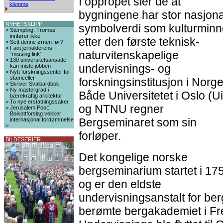
I oppropet sier de at
klemme
bygningene har stor nasjona
NYHETSKLIPP
symbolverdi som kulturminn
>
Stempling: Tromsø
innfører ikke
etter den første teknisk-
>
Sett denne ørnen før?
>
Fant jernalderens
naturvitenskapelige
“missing link”
>
130 universitetsansatte
undervisnings- og
kan miste jobben
>
Nytt forskningssenter for
stamceller
forskningsinstitusjon i Norge
>
Skriver Svalbardbok
>
Ny mastergrad i
Både Universitetet i Oslo (U
bærekraftig arkitektur
>
To nye erstatningssaker
og NTNU regner
>
Jerusalem Post:
Boikottforslag vekker
Bergseminaret som sin
internasjonal fordømmelse
>
forløper.
BILDESERIER
Det kongelige norske
bergseminarium startet i 17
og er den eldste
undervisningsanstalt for ber
berømte bergakademiet i Fre