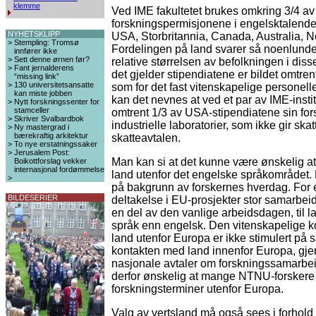
klemme
Ved IME fakultetet brukes omkring 3/4 av 
forskningspermisjonene i engelsktalende 
NYHETSKLIPP
USA, Storbritannia, Canada, Australia, 
>
Stempling: Tromsø
Fordelingen på land svarer så noenlunde 
innfører ikke
>
Sett denne ørnen før?
relative størrelsen av befolkningen i dis
>
Fant jernalderens
det gjelder stipendiatene er bildet omtr
“missing link”
>
130 universitetsansatte
som for det fast vitenskapelige personelle
kan miste jobben
kan det nevnes at ved et par av IME-insti
>
Nytt forskningssenter for
stamceller
omtrent 1/3 av USA-stipendiatene sin for
>
Skriver Svalbardbok
industrielle laboratorier, som ikke gir skat
>
Ny mastergrad i
bærekraftig arkitektur
skatteavtalen.
>
To nye erstatningssaker
>
Jerusalem Post:
Man kan si at det kunne være ønskelig at f
Boikottforslag vekker
internasjonal fordømmelse
land utenfor det engelske språkområdet.
>
på bakgrunn av forskernes hverdag. For 
BILDESERIER
deltakelse i EU-prosjekter stor samarbeid
en del av den vanlige arbeidsdagen, til 
språk enn engelsk. Den vitenskapelige 
land utenfor Europa er ikke stimulert på
kontakten med land innenfor Europa, gj
nasjonale avtaler om forskningssamarbei
derfor ønskelig at mange NTNU-forskere t
forskningsterminer utenfor Europa.
Valg av vertsland må også sees i forhold t