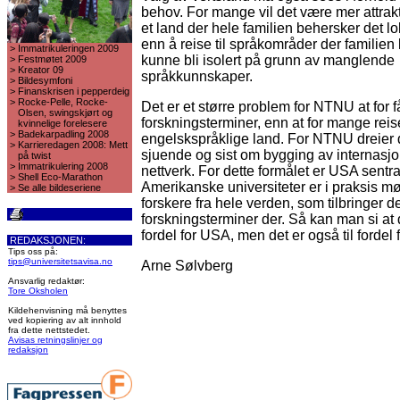
behov. For mange vil det være mer attraktiv
et land der hele familien behersker det lo
enn å reise til språkområder der familien l
>
Immatrikuleringen 2009
kunne bli isolert på grunn av manglende
>
Festmøtet 2009
>
Kreator 09
språkkunnskaper.
>
Bildesymfoni
>
Finanskrisen i pepperdeig
>
Rocke-Pelle, Rocke-
Det er et større problem for NTNU at for f
Olsen, swingskjørt og
forskningsterminer, enn at for mange reise
kvinnelige forelesere
>
Badekarpadling 2008
engelskspråklige land. For NTNU dreier d
>
Karrieredagen 2008: Mett
sjuende og sist om bygging av internasjo
på twist
>
Immatrikulering 2008
nettverk. For dette formålet er USA sentral
>
Shell Eco-Marathon
Amerikanske universiteter er i praksis mø
>
Se alle bildeseriene
forskere fra hele verden, som tilbringer d
forskningsterminer der. Så kan man si at de
fordel for USA, men det er også til fordel 
REDAKSJONEN:
Tips oss på:
tips@universitetsavisa.no
Arne Sølvberg
Ansvarlig redaktør:
Tore Oksholen
Kildehenvisning må benyttes
ved kopiering av alt innhold
fra dette nettstedet.
Avisas retningslinjer og
redaksjon