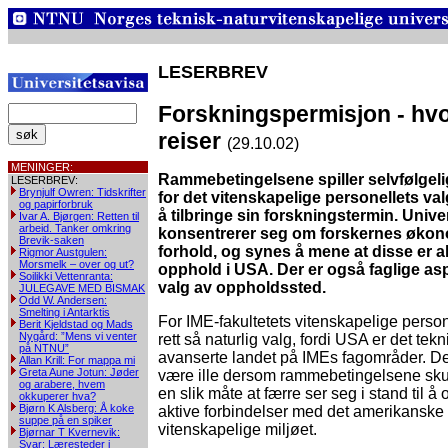
LESERBREV
Forskningspermisjon - hvo
reiser
(29.10.02)
MENINGER:
Rammebetingelsene spiller selvfølgelig
LESERBREV:
Brynjulf Owren: Tidskrifter
for det vitenskapelige personellets val
og papirforbruk
å tilbringe sin forskningstermin. Unive
Ivar A. Bjørgen: Retten til
arbeid. Tanker omkring
konsentrerer seg om forskernes øko
Brevik-saken
forhold, og synes å mene at disse er al
Rigmor Austgulen:
Morsmelk – over og ut?
opphold i USA. Der er også faglige as
Soilikki Vettenranta:
valg av oppholdssted.
JULEGAVE MED BISMAK
Odd W. Andersen:
Smelting i Antarktis
For IME-fakultetets vitenskapelige perso
Berit Kjeldstad og Mads
Nygård: ”Mens vi venter
rett så naturlig valg, fordi USA er det tek
på NTNU”
avanserte landet på IMEs fagområder. Det
Allan Krill: For mappa mi
Greta Aune Jotun: Jøder
være ille dersom rammebetingelsene sku
og arabere, hvem
en slik måte at færre ser seg i stand til å
okkuperer hva?
Bjørn K Alsberg: Å koke
aktive forbindelser med det amerikanske
suppe på en spiker
vitenskapelige miljøet.
Bjørnar T Kvernevik:
Svar: Læresteder i