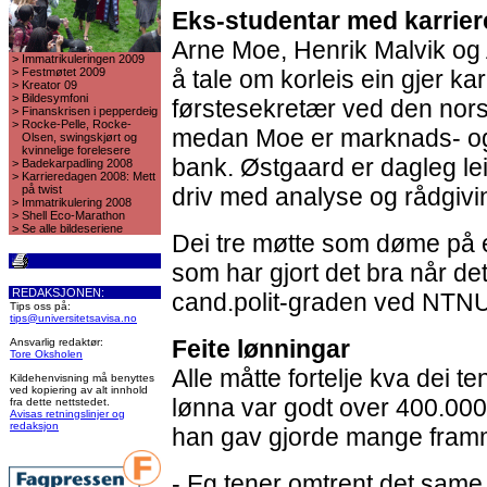
Eks-studentar med karrier
Arne Moe, Henrik Malvik og A
>
Immatrikuleringen 2009
>
Festmøtet 2009
å tale om korleis ein gjer kar
>
Kreator 09
>
Bildesymfoni
førstesekretær ved den nor
>
Finanskrisen i pepperdeig
>
Rocke-Pelle, Rocke-
medan Moe er marknads- og 
Olsen, swingskjørt og
kvinnelige forelesere
bank. Østgaard er dagleg lei
>
Badekarpadling 2008
>
Karrieredagen 2008: Mett
på twist
driv med analyse og rådgivi
>
Immatrikulering 2008
>
Shell Eco-Marathon
>
Se alle bildeseriene
Dei tre møtte som døme på 
som har gjort det bra når det
REDAKSJONEN:
cand.polit-graden ved NTNU
Tips oss på:
tips@universitetsavisa.no
Feite lønningar
Ansvarlig redaktør:
Tore Oksholen
Alle måtte fortelje kva dei te
Kildehenvisning må benyttes
ved kopiering av alt innhold
lønna var godt over 400.000
fra dette nettstedet.
Avisas retningslinjer og
redaksjon
han gav gjorde mange framm
- Eg tener omtrent det same