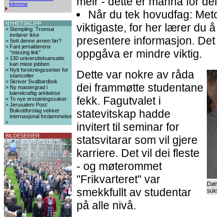
meir - dette er manna for dei
klemme
Når du tek hovudfag: Met
NYHETSKLIPP
viktigaste, for her lærer du 
>
Stempling: Tromsø
innfører ikke
presentere informasjon. Det 
>
Sett denne ørnen før?
>
Fant jernalderens
oppgåva er mindre viktig.
“missing link”
>
130 universitetsansatte
kan miste jobben
>
Nytt forskningssenter for
Dette var nokre av råda
stamceller
>
Skriver Svalbardbok
dei frammøtte studentane
>
Ny mastergrad i
bærekraftig arkitektur
fekk. Fagutvalet i
>
To nye erstatningssaker
>
Jerusalem Post:
Boikottforslag vekker
statevitskap hadde
internasjonal fordømmelse
>
invitert til seminar for
BILDESERIER
statsvitarar som vil gjere
karriere. Det vil dei fleste
- og møterommet
"Frikvarteret" var
Døm
smekkfullt av studentar
suk
på alle nivå.