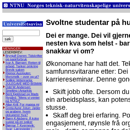
Svoltne studentar på 
Dei er mange. Dei vil gjern
nesten kva som helst - ba
MENINGER:
snakkar vi om?
LESERBREV:
Brynjulf Owren: Tidskrifter
og papirforbruk
Økonomane har hatt det. Te
Ivar A. Bjørgen: Retten til
arbeid. Tanker omkring
samfunnsvitarane etter: Dei
Brevik-saken
Rigmor Austgulen:
Morsmelk – over og ut?
karriereseminar. Denne gong
Soilikki Vettenranta:
JULEGAVE MED BISMAK
Odd W. Andersen:
Skift jobb ofte. Dersom du
Smelting i Antarktis
Berit Kjeldstad og Mads
Nygård: ”Mens vi venter
ein arbeidsplass, kan potens
på NTNU”
Allan Krill: For mappa mi
stusse.
Greta Aune Jotun: Jøder
og arabere, hvem
Skaff deg brei erfaring. Pol
okkuperer hva?
Bjørn K Alsberg: Å koke
engasjement, røynsle frå o
suppe på en spiker
Bjørnar T Kvernevik:
Svar: Læresteder i