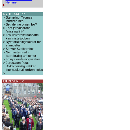
klemme
NYHETSKLIPP
>
Stempling: Tromsø
innfører ikke
>
Sett denne ørnen før?
>
Fant jernalderens
“missing link”
>
130 universitetsansatte
kan miste jobben
>
Nytt forskningssenter for
stamceller
>
Skriver Svalbardbok
>
Ny mastergrad i
bærekraftig arkitektur
>
To nye erstatningssaker
>
Jerusalem Post:
Boikottforslag vekker
internasjonal fordømmelse
>
BILDESERIER