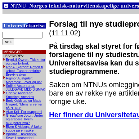
Forslag til nye studiep
(11.11.02)
På tirsdag skal styret for
MENINGER:
forslagene til ny studiest
LESERBREV:
Brynjulf Owren: Tidskrifter
Universitetsavisa kan du s
og papirforbruk
Ivar A. Bjørgen: Retten til
studieprogrammene.
arbeid. Tanker omkring
Brevik-saken
Rigmor Austgulen:
Morsmelk – over og ut?
Saken om NTNUs omlegging 
Soilikki Vettenranta:
JULEGAVE MED BISMAK
bare en av rekke nye artikler
Odd W. Andersen:
Smelting i Antarktis
forrigie uke.
Berit Kjeldstad og Mads
Nygård: ”Mens vi venter
på NTNU”
Allan Krill: For mappa mi
Her finner du Universitetav
Greta Aune Jotun: Jøder
og arabere, hvem
okkuperer hva?
Bjørn K Alsberg: Å koke
suppe på en spiker
Bjørnar T Kvernevik:
Svar: Læresteder i