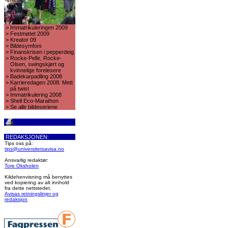
>
Immatrikuleringen 2009
>
Festmøtet 2009
>
Kreator 09
>
Bildesymfoni
>
Finanskrisen i pepperdeig
>
Rocke-Pelle, Rocke-
Olsen, swingskjørt og
kvinnelige forelesere
>
Badekarpadling 2008
>
Karrieredagen 2008: Mett
på twist
>
Immatrikulering 2008
>
Shell Eco-Marathon
>
Se alle bildeseriene
REDAKSJONEN:
Tips oss på:
tips@universitetsavisa.no
Ansvarlig redaktør:
Tore Oksholen
Kildehenvisning må benyttes
ved kopiering av alt innhold
fra dette nettstedet.
Avisas retningslinjer og
redaksjon