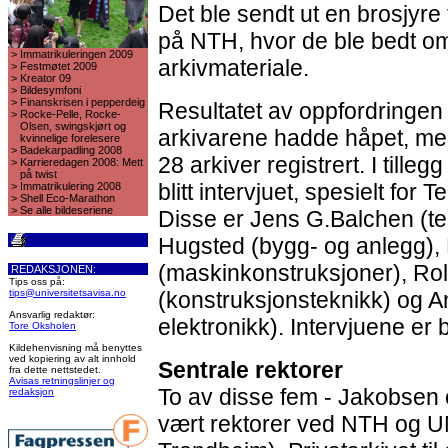
Det ble sendt ut en brosjyre ti
på NTH, hvor de ble bedt o
>
Immatrikuleringen 2009
arkivmateriale.
>
Festmøtet 2009
>
Kreator 09
>
Bildesymfoni
>
Finanskrisen i pepperdeig
Resultatet av oppfordringen
>
Rocke-Pelle, Rocke-
Olsen, swingskjørt og
arkivarene hadde håpet, men 
kvinnelige forelesere
>
Badekarpadling 2008
28 arkiver registrert. I tille
>
Karrieredagen 2008: Mett
på twist
blitt intervjuet, spesielt for 
>
Immatrikulering 2008
>
Shell Eco-Marathon
>
Se alle bildeseriene
Disse er Jens G.Balchen (te
Hugsted (bygg- og anlegg),
(maskinkonstruksjoner), Ro
REDAKSJONEN:
Tips oss på:
tips@universitetsavisa.no
(konstruksjonsteknikk) og A
Ansvarlig redaktør:
elektronikk). Intervjuene er bl
Tore Oksholen
Kildehenvisning må benyttes
ved kopiering av alt innhold
Sentrale rektorer
fra dette nettstedet.
Avisas retningslinjer og
To av disse fem - Jakobsen
redaksjon
vært rektorer ved NTH og UN