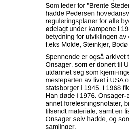
Som leder for "Brente Stede
hadde Pedersen hovedansvar
reguleringsplaner for alle by
ødelagt under kampene i 19
betydning for utviklingen a
f.eks Molde, Steinkjer, Bodø
Spennende er også arkivet t
Onsager, som er donert til U
utdannet seg som kjemi-ing
mesteparten av livet i USA 
statsborger i 1945. I 1968 fi
Han døde i 1976. Onsager-ar
annet forelesningsnotater, b
tilsendt materiale, samt en 
Onsager selv hadde, og som n
samlinger.