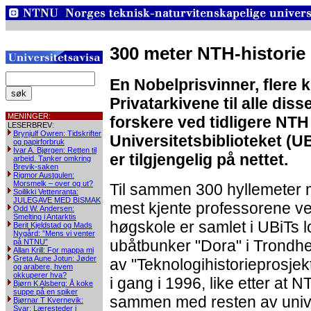
300 meter NTH-historie
En Nobelprisvinner, flere k
Privatarkivene til alle di
MENINGER:
forskere ved tidligere NTH
LESERBREV:
Brynjulf Owren: Tidskrifter
Universitetsbiblioteket (U
og papirforbruk
Ivar A. Bjørgen: Retten til
er tilgjengelig på nettet.
arbeid. Tanker omkring
Brevik-saken
Rigmor Austgulen:
Morsmelk – over og ut?
Til sammen 300 hyllemeter m
Soilikki Vettenranta:
JULEGAVE MED BISMAK
mest kjente professorene v
Odd W. Andersen:
Smelting i Antarktis
høgskole er samlet i UBiTs l
Berit Kjeldstad og Mads
Nygård: ”Mens vi venter
ubåtbunker "Dora" i Trondhe
på NTNU”
Allan Krill: For mappa mi
Greta Aune Jotun: Jøder
av "Teknologihistorieprosje
og arabere, hvem
okkuperer hva?
i gang i 1996, like etter at N
Bjørn K Alsberg: Å koke
suppe på en spiker
sammen med resten av univer
Bjørnar T Kvernevik:
Svar: Læresteder i