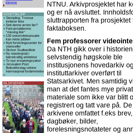
NTNU. Arkivprosjektet har ko
klemme
og er nå avsluttet. Innholds
NYHETSKLIPP
>
Stempling: Tromsø
sluttrapporten fra prosjektet 
innfører ikke
>
Sett denne ørnen før?
faktaboksen.
>
Fant jernalderens
“missing link”
>
130 universitetsansatte
Fem professorer videointe
kan miste jobben
>
Nytt forskningssenter for
stamceller
Da NTH gikk over i historie
>
Skriver Svalbardbok
>
Ny mastergrad i
selvstendig høgskole ble
bærekraftig arkitektur
>
To nye erstatningssaker
institusjonens hovedarkiv o
>
Jerusalem Post:
Boikottforslag vekker
instituttarkiver overført til
internasjonal fordømmelse
>
Statsarkivet. Men samtidig v
BILDESERIER
man at det fantes mye privat
materiale som ikke var blitt 
registrert og tatt vare på. De
arkivene omfattet f.eks brev,
dagbøker, bilder,
forelesningsnotateter og ann