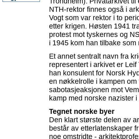
Trondheim). Privatarkivet ti
NTH-rektor finnes også i arki
Vogt som var rektor i to peri
etter krigen. Høsten 1941 tra
protest mot tyskernes og N
i 1945 kom han tilbake som r
Et annet sentralt navn fra k
representert i arkivet er Lei
han konsulent for Norsk Hydr
en nøkkelrolle i kampen om 
sabotasjeaksjonen mot Vemor
kamp med norske nazister i 
Tegnet norske byer
Den klart største delen av ar
består av etterlatenskaper f
noe omstridte - arkitektpro