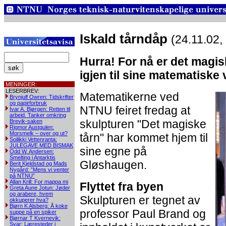
Iskald tårndåp
(24.11.02,
Hurra! For nå er det magi
igjen til sine matematisk
MENINGER:
LESERBREV:
Matematikerne ved
Brynjulf Owren: Tidskrifter
og papirforbruk
NTNU feiret fredag at
Ivar A. Bjørgen: Retten til
arbeid. Tanker omkring
skulpturen "Det magiske
Brevik-saken
Rigmor Austgulen:
Morsmelk – over og ut?
tårn" har kommet hjem til
Soilikki Vettenranta:
JULEGAVE MED BISMAK
sine egne på
Odd W. Andersen:
Smelting i Antarktis
Gløshaugen.
Berit Kjeldstad og Mads
Nygård: ”Mens vi venter
på NTNU”
Allan Krill: For mappa mi
Flyttet fra byen
Greta Aune Jotun: Jøder
og arabere, hvem
Skulpturen er tegnet av
okkuperer hva?
Bjørn K Alsberg: Å koke
professor Paul Brand og
suppe på en spiker
Bjørnar T Kvernevik:
Svar: Læresteder i