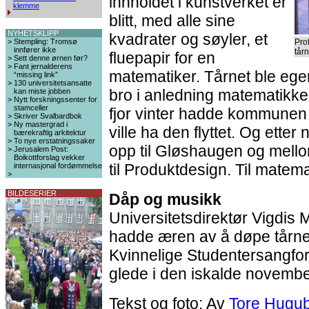
innholdet i kunstverket er
klemme
blitt, med alle sine
NYHETSKLIPP
kvadrater og søyler, et
>
Stempling: Tromsø
Pro
innfører ikke
tår
fluepapir for en
>
Sett denne ørnen før?
>
Fant jernalderens
matematiker. Tårnet ble egen
“missing link”
>
130 universitetsansatte
bro i anledning matematikken
kan miste jobben
>
Nytt forskningssenter for
stamceller
fjor vinter hadde kommunen 
>
Skriver Svalbardbok
>
Ny mastergrad i
ville ha den flyttet. Og ette
bærekraftig arkitektur
>
To nye erstatningssaker
opp til Gløshaugen og mello
>
Jerusalem Post:
Boikottforslag vekker
til Produktdesign. Til matem
internasjonal fordømmelse
>
BILDESERIER
Dåp og musikk
Universitetsdirektør Vigdis
hadde æren av å døpe tårn
Kvinnelige Studentersangfor
glede i den iskalde novemb
Tekst og foto: Av
Tore Hugu