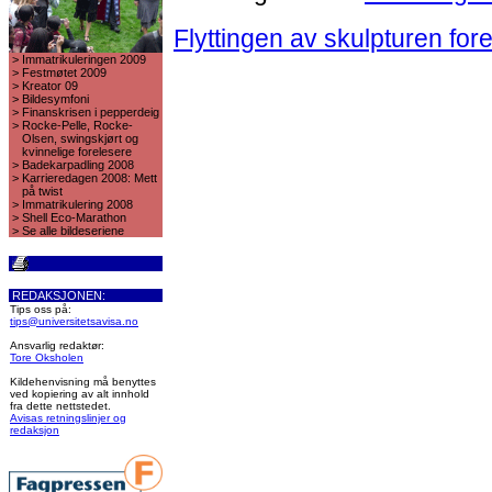
Flyttingen av skulpturen for
>
Immatrikuleringen 2009
>
Festmøtet 2009
>
Kreator 09
>
Bildesymfoni
>
Finanskrisen i pepperdeig
>
Rocke-Pelle, Rocke-
Olsen, swingskjørt og
kvinnelige forelesere
>
Badekarpadling 2008
>
Karrieredagen 2008: Mett
på twist
>
Immatrikulering 2008
>
Shell Eco-Marathon
>
Se alle bildeseriene
REDAKSJONEN:
Tips oss på:
tips@universitetsavisa.no
Ansvarlig redaktør:
Tore Oksholen
Kildehenvisning må benyttes
ved kopiering av alt innhold
fra dette nettstedet.
Avisas retningslinjer og
redaksjon