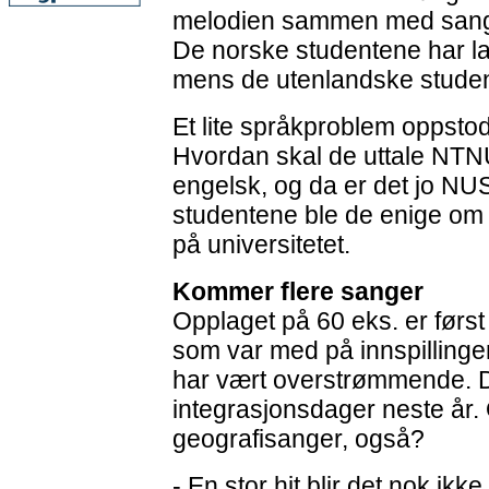
melodien sammen med sang
De norske studentene har lag
mens de utenlandske student
Et lite språkproblem oppstod
Hvordan skal de uttale NTN
engelsk, og da er det jo NUS
studentene ble de enige om
på universitetet.
Kommer flere sanger
Opplaget på 60 eks. er først
som var med på innspilling
har vært overstrømmende. Der
integrasjonsdager neste år. 
geografisanger, også?
- En stor hit blir det nok ik