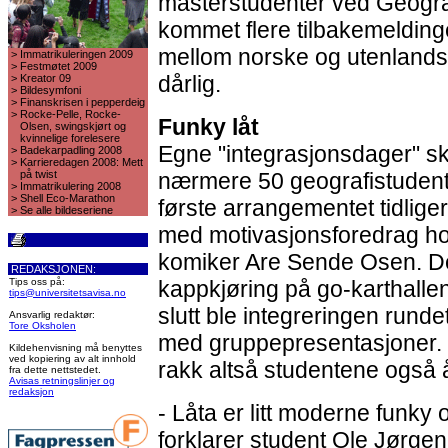
masterstudenter ved Geografi
kommet flere tilbakemelding
mellom norske og utenlandsk
>
Immatrikuleringen 2009
>
Festmøtet 2009
dårlig.
>
Kreator 09
>
Bildesymfoni
>
Finanskrisen i pepperdeig
>
Rocke-Pelle, Rocke-
Funky låt
Olsen, swingskjørt og
kvinnelige forelesere
Egne "integrasjonsdager" sk
>
Badekarpadling 2008
>
Karrieredagen 2008: Mett
på twist
nærmere 50 geografistudent
>
Immatrikulering 2008
>
Shell Eco-Marathon
første arrangementet tidlige
>
Se alle bildeseriene
med motivasjonsforedrag ho
komiker Are Sende Osen. Der
REDAKSJONEN:
Tips oss på:
kappkjøring på go-karthalle
tips@universitetsavisa.no
slutt ble integreringen run
Ansvarlig redaktør:
Tore Oksholen
med gruppepresentasjoner. O
Kildehenvisning må benyttes
ved kopiering av alt innhold
rakk altså studentene også å
fra dette nettstedet.
Avisas retningslinjer og
redaksjon
- Låta er litt moderne funky o
forklarer student Ole Jørge