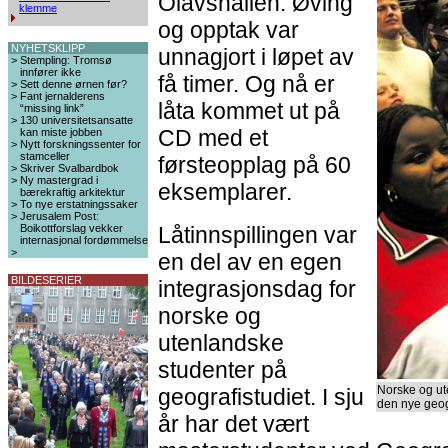
Olavshallen. Øving
klemme
og opptak var
NYHETSKLIPP
unnagjort i løpet av
>
Stempling: Tromsø
innfører ikke
få timer. Og nå er
>
Sett denne ørnen før?
>
Fant jernalderens
låta kommet ut på
“missing link”
>
130 universitetsansatte
CD med et
kan miste jobben
>
Nytt forskningssenter for
stamceller
førsteopplag på 60
>
Skriver Svalbardbok
>
Ny mastergrad i
eksemplarer.
bærekraftig arkitektur
>
To nye erstatningssaker
>
Jerusalem Post:
Boikottforslag vekker
Låtinnspillingen var
internasjonal fordømmelse
>
en del av en egen
BILDESERIER
integrasjonsdag for
norske og
utenlandske
studenter på
Norske og ut
geografistudiet. I sju
den nye geog
år har det vært