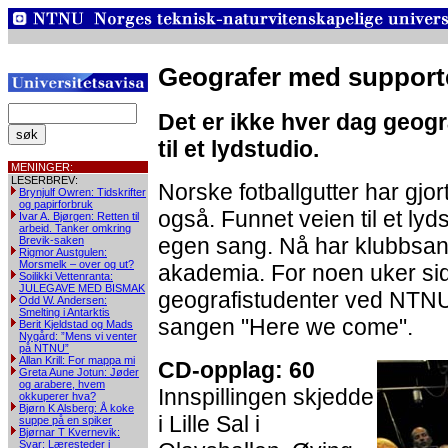
Geografer med suppor
Det er ikke hver dag geogr
til et lydstudio.
MENINGER:
LESERBREV:
Norske fotballgutter har gjor
Brynjulf Owren: Tidskrifter
og papirforbruk
også. Funnet veien til et lyd
Ivar A. Bjørgen: Retten til
arbeid. Tanker omkring
egen sang. Nå har klubbsa
Brevik-saken
Rigmor Austgulen:
Morsmelk – over og ut?
akademia. For noen uker si
Soilikki Vettenranta:
JULEGAVE MED BISMAK
geografistudenter ved NTN
Odd W. Andersen:
Smelting i Antarktis
sangen "Here we come".
Berit Kjeldstad og Mads
Nygård: ”Mens vi venter
på NTNU”
Allan Krill: For mappa mi
CD-opplag: 60
Greta Aune Jotun: Jøder
og arabere, hvem
Innspillingen skjedde
okkuperer hva?
Bjørn K Alsberg: Å koke
i Lille Sal i
suppe på en spiker
Bjørnar T Kvernevik:
Svar: Læresteder i