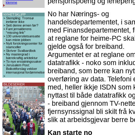
pensjonspoeng og feriepenga
klemme
No har Nærings- og
NYHETSKLIPP
>
Stempling: Tromsø
handelsdepartementet, i sa
innfører ikke
>
Sett denne ørnen før?
med Finansdepartementet, f
>
Fant jernalderens
“missing link”
>
130 universitetsansatte
at reglane for heime-PC ska
kan miste jobben
>
Nytt forskningssenter for
gjelde også for breiband.
stamceller
>
Skriver Svalbardbok
Argumentet er at reglane om
>
Ny mastergrad i
bærekraftig arkitektur
datatrafikk - noko som inklu
>
To nye erstatningssaker
>
Jerusalem Post:
Boikottforslag vekker
breiband, som berre kan nytta
internasjonal fordømmelse
>
overføring av data. Telefoni 
BILDESERIER
med, heller ikkje ISDN som 
nyttast til både datatrafikk 
- breiband gjennom TV-nette
fjernsynssignal bli skilt frå
slik at arbeidsgjevar berre b
Kan starte no