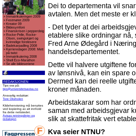
Dei to departementa vil snart
avtalen. Men det meste er kl
>
Immatrikuleringen 2009
>
Festmøtet 2009
>
Kreator 09
- Det tyder at dei arbeidsgj
>
Bildesymfoni
>
Finanskrisen i pepperdeig
etablere slike ordningar nå,
>
Rocke-Pelle, Rocke-
Olsen, swingskjørt og
Fred Arne Ødegård i Næring
kvinnelige forelesere
>
Badekarpadling 2008
>
Karrieredagen 2008: Mett
handelsdepartementet.
på twist
>
Immatrikulering 2008
>
Shell Eco-Marathon
Dette vil halvere utgiftene 
>
Se alle bildeseriene
av lønsnivå, kan ein spare o
Dermed kan dei reelle utgif
REDAKSJONEN:
Tips oss på:
kroner månaden.
tips@universitetsavisa.no
Ansvarlig redaktør:
Tore Oksholen
Arbeidstakarar som har ordna
Kildehenvisning må benyttes
saman med arbeidsgjevar k
ved kopiering av alt innhold
fra dette nettstedet.
Avisas retningslinjer og
slik at skattefritak vert etable
redaksjon
Kva seier NTNU?