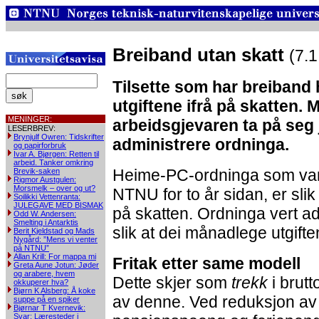
Breiband utan skatt
(7.1
Tilsette som har breiband 
utgiftene ifrå på skatten.
MENINGER:
arbeidsgjevaren ta på seg
LESERBREV:
Brynjulf Owren: Tidskrifter
administrere ordninga.
og papirforbruk
Ivar A. Bjørgen: Retten til
arbeid. Tanker omkring
Heime-PC-ordninga som vart e
Brevik-saken
Rigmor Austgulen:
Morsmelk – over og ut?
NTNU for to år sidan, er slik a
Soilikki Vettenranta:
JULEGAVE MED BISMAK
på skatten. Ordninga vert adm
Odd W. Andersen:
Smelting i Antarktis
slik at dei månadlege utgifte
Berit Kjeldstad og Mads
Nygård: ”Mens vi venter
på NTNU”
Allan Krill: For mappa mi
Fritak etter same modell
Greta Aune Jotun: Jøder
og arabere, hvem
Dette skjer som
trekk
i brutt
okkuperer hva?
Bjørn K Alsberg: Å koke
av denne. Ved reduksjon av
suppe på en spiker
Bjørnar T Kvernevik:
Svar: Læresteder i