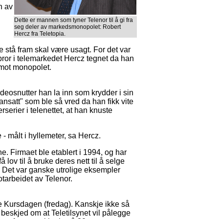
n av
Dette er mannen som tyner Telenor til å gi fra
seg deler av markedsmonopolet: Robert
Hercz fra Teletopia.
rte stå fram skal være usagt. For det var
ebror i telemarkedet Hercz tegnet da han
 mot monopolet.
deosnutter han la inn som krydder i sin
-ansatt" som ble så vred da han fikk vite
rserier i telenettet, at han knuste
e - målt i hyllemeter, sa Hercz.
e. Firmaet ble etablert i 1994, og har
 lov til å bruke deres nett til å selge
e. Det var ganske utrolige eksempler
otarbeidet av Telenor.
e Kursdagen (fredag). Kanskje ikke så
 beskjed om at Teletilsynet vil pålegge