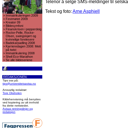
Telenor å selge SMS-meldinger til selskap
Tekst og foto:
Arne Asphjell
>
Immatrikuleringen 2009
>
Festmøtet 2009
>
Kreator 09
>
Bildesymfoni
>
Finanskrisen i pepperdeig
>
Rocke-Pelle, Rocke-
Olsen, swingskjørt og
kvinnelige forelesere
>
Badekarpadling 2008
>
Karrieredagen 2008: Mett
på twist
>
Immatrikulering 2008
>
Shell Eco-Marathon
>
Se alle bildeseriene
REDAKSJONEN:
Tips oss på:
tips@universitetsavisa.no
Ansvarlig redaktør:
Tore Oksholen
Kildehenvisning må benyttes
ved kopiering av alt innhold
fra dette nettstedet.
Avisas retningslinjer og
redaksjon