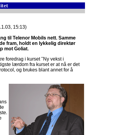
.1.03, 15:13)
gang til Telenor Mobils nett. Samme
e fram, holdt en lykkelig direktør
 mot Goliat.
e foredrag i kurset "Ny vekst i
tigste lærdom fra kurset er at nå er det
Protocol, og brukes blant annet for å
ans
de
ste.
e