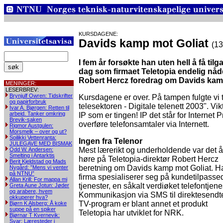
KURSDAGENE:
Davids kamp mot Goliat
(13
I fem år forsøkte han uten hell å få til
dag som firmaet Teletopia endelig nådd
Robert Hercz foredrag om Davids kamp
MENINGER:
LESERBREV:
Brynjulf Owren: Tidskrifter
Kursdagene er over. På tampen fulgte vi tr
og papirforbruk
telesektoren - Digitale telenett 2003". Vik
Ivar A. Bjørgen: Retten til
arbeid. Tanker omkring
IP som er tingen! IP det står for Internet 
Brevik-saken
overføre telefonsamtaler via Internett.
Rigmor Austgulen:
Morsmelk – over og ut?
Soilikki Vettenranta:
Ingen fra Telenor
JULEGAVE MED BISMAK
Mest lærerikt og underholdende var det å
Odd W. Andersen:
Smelting i Antarktis
høre på Teletopia-direktør Robert Hercz
Berit Kjeldstad og Mads
beretning om Davids kamp mot Goliat. H
Nygård: ”Mens vi venter
på NTNU”
firma spesialiserer seg på kundetilpasse
Allan Krill: For mappa mi
tjenester, en såkalt verdiøket telefontjene
Greta Aune Jotun: Jøder
og arabere, hvem
Kommunikasjon via SMS til direktesendt
okkuperer hva?
TV-program er blant annet et produkt
Bjørn K Alsberg: Å koke
suppe på en spiker
Teletopia har utviklet for NRK.
Bjørnar T Kvernevik:
Svar: Læresteder i