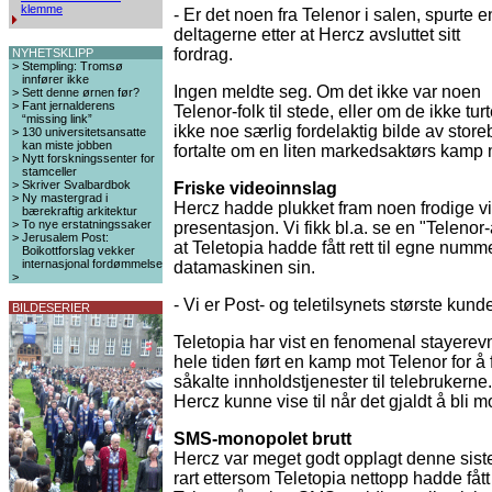
klemme
- Er det noen fra Telenor i salen, spurte e
deltagerne etter at Hercz avsluttet sitt
fordrag.
NYHETSKLIPP
>
Stempling: Tromsø
innfører ikke
Ingen meldte seg. Om det ikke var noen
>
Sett denne ørnen før?
>
Fant jernalderens
Telenor-folk til stede, eller om de ikke tu
“missing link”
ikke noe særlig fordelaktig bilde av stor
>
130 universitetsansatte
kan miste jobben
fortalte om en liten markedsaktørs kamp
>
Nytt forskningssenter for
stamceller
>
Skriver Svalbardbok
Friske videoinnslag
>
Ny mastergrad i
Hercz hadde plukket fram noen frodige vi
bærekraftig arkitektur
>
To nye erstatningssaker
presentasjon. Vi fikk bl.a. se en "Telenor
>
Jerusalem Post:
at Teletopia hadde fått rett til egne numme
Boikottforslag vekker
internasjonal fordømmelse
datamaskinen sin.
>
- Vi er Post- og teletilsynets største kund
BILDESERIER
Teletopia har vist en fenomenal stayerevn
hele tiden ført en kamp mot Telenor for å få
såkalte innholdstjenester til telebrukern
Hercz kunne vise til når det gjaldt å bli m
SMS-monopolet brutt
Hercz var meget godt opplagt denne sist
rart ettersom Teletopia nettopp hadde fått