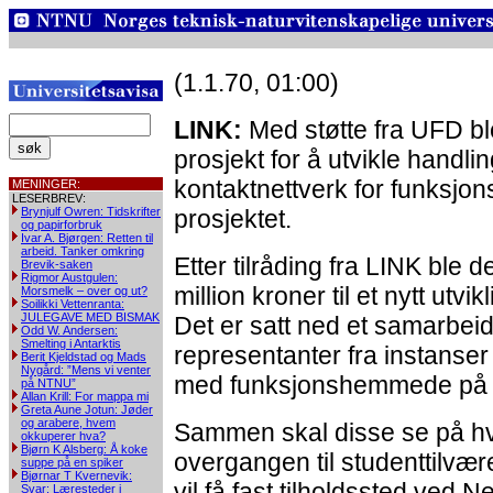
(1.1.70, 01:00)
LINK:
Med støtte fra UFD ble
prosjekt for å utvikle handli
kontaktnettverk for funksj
MENINGER:
LESERBREV:
Brynjulf Owren: Tidskrifter
prosjektet.
og papirforbruk
Ivar A. Bjørgen: Retten til
arbeid. Tanker omkring
Etter tilråding fra LINK ble d
Brevik-saken
Rigmor Austgulen:
million kroner til et nytt ut
Morsmelk – over og ut?
Soilikki Vettenranta:
JULEGAVE MED BISMAK
Det er satt ned et samarbe
Odd W. Andersen:
Smelting i Antarktis
representanter fra instanse
Berit Kjeldstad og Mads
Nygård: ”Mens vi venter
med funksjonshemmede på u
på NTNU”
Allan Krill: For mappa mi
Greta Aune Jotun: Jøder
og arabere, hvem
Sammen skal disse se på hv
okkuperer hva?
Bjørn K Alsberg: Å koke
overgangen til studenttilvæ
suppe på en spiker
Bjørnar T Kvernevik:
vil få fast tilholdssted ved 
Svar: Læresteder i