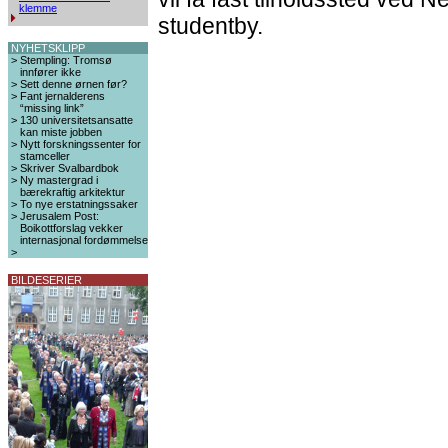
klemme
studentby.
NYHETSKLIPP
>
Stempling: Tromsø
innfører ikke
>
Sett denne ørnen før?
>
Fant jernalderens
“missing link”
>
130 universitetsansatte
kan miste jobben
>
Nytt forskningssenter for
stamceller
>
Skriver Svalbardbok
>
Ny mastergrad i
bærekraftig arkitektur
>
To nye erstatningssaker
>
Jerusalem Post:
Boikottforslag vekker
internasjonal fordømmelse
>
BILDESERIER