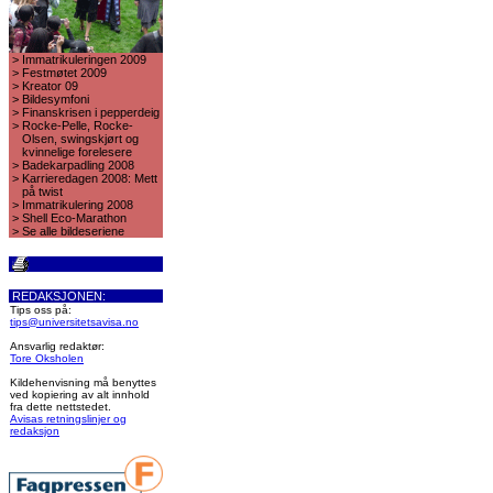
>
Immatrikuleringen 2009
>
Festmøtet 2009
>
Kreator 09
>
Bildesymfoni
>
Finanskrisen i pepperdeig
>
Rocke-Pelle, Rocke-
Olsen, swingskjørt og
kvinnelige forelesere
>
Badekarpadling 2008
>
Karrieredagen 2008: Mett
på twist
>
Immatrikulering 2008
>
Shell Eco-Marathon
>
Se alle bildeseriene
REDAKSJONEN:
Tips oss på:
tips@universitetsavisa.no
Ansvarlig redaktør:
Tore Oksholen
Kildehenvisning må benyttes
ved kopiering av alt innhold
fra dette nettstedet.
Avisas retningslinjer og
redaksjon