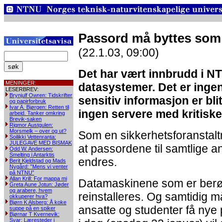
Passord må byttes som 
(22.1.03, 09:00)
Det har vært innbrudd i N
MENINGER:
datasystemer. Det er inge
LESERBREV:
Brynjulf Owren: Tidskrifter
sensitiv informasjon er blit
og papirforbruk
Ivar A. Bjørgen: Retten til
ingen servere med kritiske 
arbeid. Tanker omkring
Brevik-saken
Rigmor Austgulen:
Morsmelk – over og ut?
Som en sikkerhetsforanstaltni
Soilikki Vettenranta:
JULEGAVE MED BISMAK
at passordene til samtlige a
Odd W. Andersen:
Smelting i Antarktis
endres.
Berit Kjeldstad og Mads
Nygård: ”Mens vi venter
på NTNU”
Allan Krill: For mappa mi
Datamaskinene som er berør
Greta Aune Jotun: Jøder
og arabere, hvem
reinstalleres. Og samtidig 
okkuperer hva?
Bjørn K Alsberg: Å koke
ansatte og studenter få nye 
suppe på en spiker
Bjørnar T Kvernevik:
Svar: Læresteder i