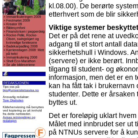
kl.08.00). De berørte systemen
etterhvert som de blir sikker
>
Immatrikuleringen 2009
>
Festmøtet 2009
>
Kreator 09
Viktige systemer beskytte
>
Bildesymfoni
>
Finanskrisen i pepperdeig
Det er på det rene at uved
>
Rocke-Pelle, Rocke-
Olsen, swingskjørt og
adgang til et stort antall dat
kvinnelige forelesere
>
Badekarpadling 2008
>
Karrieredagen 2008: Mett
sikkerhetshull i Windows. A
på twist
>
Immatrikulering 2008
(servere) er ikke berørt. Inn
>
Shell Eco-Marathon
>
Se alle bildeseriene
tilgang til student- og øko
informasjon, men det er en t
REDAKSJONEN:
kan ha fått tak i brukernavn 
Tips oss på:
tips@universitetsavisa.no
studenter. Dette er årsaken t
Ansvarlig redaktør:
byttes ut.
Tore Oksholen
Kildehenvisning må benyttes
ved kopiering av alt innhold
Det er foreløpig uklart hvem
fra dette nettstedet.
Avisas retningslinjer og
redaksjon
Målet med innbrudet ser ut t
på NTNUs servere for å kun