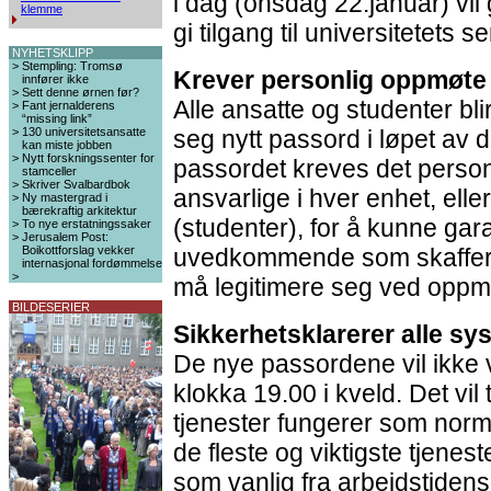
i dag (onsdag 22.januar) vil
klemme
gi tilgang til universitetets s
NYHETSKLIPP
>
Stempling: Tromsø
Krever personlig oppmøte
innfører ikke
>
Sett denne ørnen før?
Alle ansatte og studenter blir
>
Fant jernalderens
“missing link”
>
130 universitetsansatte
seg nytt passord i løpet av 
kan miste jobben
>
Nytt forskningssenter for
passordet kreves det person
stamceller
>
Skriver Svalbardbok
ansvarlige i hver enhet, ell
>
Ny mastergrad i
bærekraftig arkitektur
(studenter), for å kunne gara
>
To nye erstatningssaker
>
Jerusalem Post:
Boikottforslag vekker
uvedkommende som skaffer 
internasjonal fordømmelse
>
må legitimere seg ved oppm
BILDESERIER
Sikkerhetsklarerer alle sy
De nye passordene vil ikke v
klokka 19.00 i kveld. Det vil t
tjenester fungerer som norma
de fleste og viktigste tjenes
som vanlig fra arbeidstidens