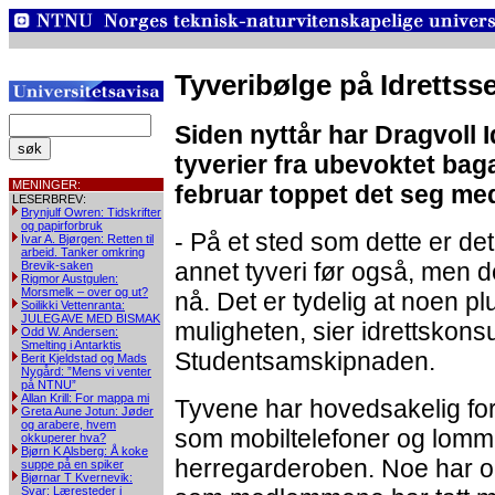
Tyveribølge på Idrettss
Siden nyttår har Dragvoll I
tyverier fra ubevoktet baga
MENINGER:
februar toppet det seg med 
LESERBREV:
Brynjulf Owren: Tidskrifter
og papirforbruk
- På et sted som dette er det 
Ivar A. Bjørgen: Retten til
arbeid. Tanker omkring
annet tyveri før også, men de
Brevik-saken
Rigmor Austgulen:
Morsmelk – over og ut?
nå. Det er tydelig at noen p
Soilikki Vettenranta:
JULEGAVE MED BISMAK
muligheten, sier idrettskons
Odd W. Andersen:
Smelting i Antarktis
Studentsamskipnaden.
Berit Kjeldstad og Mads
Nygård: ”Mens vi venter
på NTNU”
Allan Krill: For mappa mi
Tyvene har hovedsakelig fo
Greta Aune Jotun: Jøder
og arabere, hvem
som mobiltelefoner og lomme
okkuperer hva?
Bjørn K Alsberg: Å koke
herregarderoben. Noe har ogs
suppe på en spiker
Bjørnar T Kvernevik:
Svar: Læresteder i