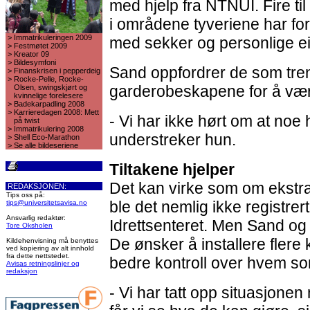
med hjelp fra NTNUI. Fire t
i områdene tyveriene har fo
>
Immatrikuleringen 2009
med sekker og personlige ei
>
Festmøtet 2009
>
Kreator 09
>
Bildesymfoni
Sand oppfordrer de som trene
>
Finanskrisen i pepperdeig
>
Rocke-Pelle, Rocke-
garderobeskapene for å vær
Olsen, swingskjørt og
kvinnelige forelesere
>
Badekarpadling 2008
>
Karrieredagen 2008: Mett
- Vi har ikke hørt om at noe ha
på twist
>
Immatrikulering 2008
understreker hun.
>
Shell Eco-Marathon
>
Se alle bildeseriene
Tiltakene hjelper
Det kan virke som om ekstrat
REDAKSJONEN:
Tips oss på:
ble det nemlig ikke registrert
tips@universitetsavisa.no
Ansvarlig redaktør:
Idrettsenteret. Men Sand og S
Tore Oksholen
De ønsker å installere flere 
Kildehenvisning må benyttes
ved kopiering av alt innhold
fra dette nettstedet.
bedre kontroll over hvem so
Avisas retningslinjer og
redaksjon
- Vi har tatt opp situasjonen