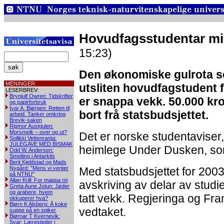
Hovudfagsstudentar mis
15:23)
Den økonomiske gulrota s
MENINGER:
utsliten hovudfagstudent 
LESERBREV:
Brynjulf Owren: Tidskrifter
er snappa vekk. 50.000 kro
og papirforbruk
Ivar A. Bjørgen: Retten til
bort frå statsbudsjettet.
arbeid. Tanker omkring
Brevik-saken
Rigmor Austgulen:
Morsmelk – over og ut?
Det er norske studentaviser,
Soilikki Vettenranta:
JULEGAVE MED BISMAK
heimlege Under Dusken, som f
Odd W. Andersen:
Smelting i Antarktis
Berit Kjeldstad og Mads
Nygård: ”Mens vi venter
Med statsbudsjettet for 200
på NTNU”
Allan Krill: For mappa mi
avskriving av delar av studie
Greta Aune Jotun: Jøder
og arabere, hvem
tatt vekk. Regjeringa og Fr
okkuperer hva?
Bjørn K Alsberg: Å koke
vedtaket.
suppe på en spiker
Bjørnar T Kvernevik:
Svar: Læresteder i