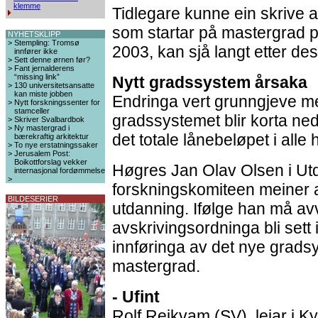
klemme
Tidlegare kunne ein skrive a
som startar på mastergrad på
NYHETSKLIPP
>
Stempling: Tromsø
2003, kan sjå langt etter d
innfører ikke
>
Sett denne ørnen før?
>
Fant jernalderens
“missing link”
Nytt gradssystem årsaka
>
130 universitetsansatte
kan miste jobben
Endringa vert grunngjeve med
>
Nytt forskningssenter for
stamceller
gradssystemet blir korta ned 
>
Skriver Svalbardbok
>
Ny mastergrad i
det totale lånebeløpet i alle 
bærekraftig arkitektur
>
To nye erstatningssaker
>
Jerusalem Post:
Boikottforslag vekker
Høgres Jan Olav Olsen i Ut
internasjonal fordømmelse
>
forskningskomiteen meiner a
BILDESERIER
utdanning. Ifølge han må av
avskrivingsordninga bli set
innføringa av det nye grad
mastergrad.
- Ufint
Rolf Reikvam (SV), leiar i K