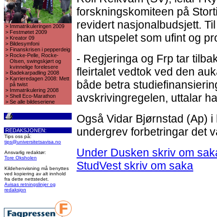
forskningskomiteen på Stort
revidert nasjonalbudsjett. Ti
>
Immatrikuleringen 2009
>
Festmøtet 2009
han utspelet som ufint og p
>
Kreator 09
>
Bildesymfoni
>
Finanskrisen i pepperdeig
>
Rocke-Pelle, Rocke-
- Regjeringa og Frp tar tilb
Olsen, swingskjørt og
kvinnelige forelesere
fleirtalet vedtok ved den au
>
Badekarpadling 2008
>
Karrieredagen 2008: Mett
både betra studiefinansieri
på twist
>
Immatrikulering 2008
avskrivingregelen, uttalar ha
>
Shell Eco-Marathon
>
Se alle bildeseriene
Også Vidar Bjørnstad (Ap) i
undergrev forbetringar det var
REDAKSJONEN:
Tips oss på:
tips@universitetsavisa.no
Under Dusken skriv om sak
Ansvarlig redaktør:
Tore Oksholen
StudVest skriv om saka
Kildehenvisning må benyttes
ved kopiering av alt innhold
fra dette nettstedet.
Avisas retningslinjer og
redaksjon