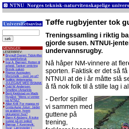
Tøffe rugbyjenter tok g
Treningssamling i riktig 
gjorde susen. NTNUI-jente
MENINGER:
undervannsrugby.
LESERBREV:
Brynjulf Owren: Tidskrifter
og papirforbruk
Nå håper NM-vinnere at flere
Ivar A. Bjørgen: Retten til
arbeid. Tanker omkring
sporten. Faktisk er det så f
Brevik-saken
Rigmor Austgulen:
Morsmelk – over og ut?
NTNUI at de i år måtte slå
Soilikki Vettenranta:
JULEGAVE MED BISMAK
å få nok folk til å stille lag i
Odd W. Andersen:
Smelting i Antarktis
Berit Kjeldstad og Mads
Nygård: ”Mens vi venter
- Derfor spiller
på NTNU”
Allan Krill: For mappa mi
vi sammen med
Greta Aune Jotun: Jøder
og arabere, hvem
guttene på
okkuperer hva?
Bjørn K Alsberg: Å koke
trening,
suppe på en spiker
Bjørnar T Kvernevik:
Svar: Læresteder i