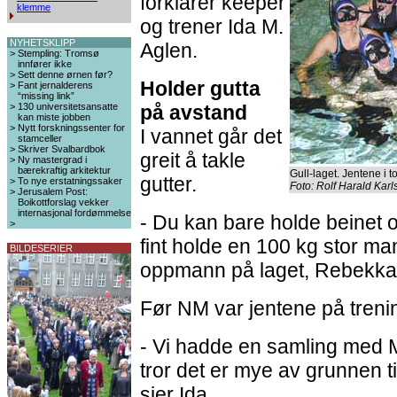
forklarer keeper
klemme
og trener Ida M.
NYHETSKLIPP
Aglen.
>
Stempling: Tromsø
innfører ikke
>
Sett denne ørnen før?
Holder gutta
>
Fant jernalderens
“missing link”
>
130 universitetsansatte
på avstand
kan miste jobben
>
Nytt forskningssenter for
I vannet går det
stamceller
>
Skriver Svalbardbok
greit å takle
>
Ny mastergrad i
bærekraftig arkitektur
Gull-laget. Jentene i 
gutter.
>
To nye erstatningssaker
Foto: Rolf Harald Kar
>
Jerusalem Post:
Boikottforslag vekker
internasjonal fordømmelse
- Du kan bare holde beinet 
>
fint holde en 100 kg stor ma
BILDESERIER
oppmann på laget, Rebekka
Før NM var jentene på treni
- Vi hadde en samling med M
tror det er mye av grunnen ti
sier Ida.