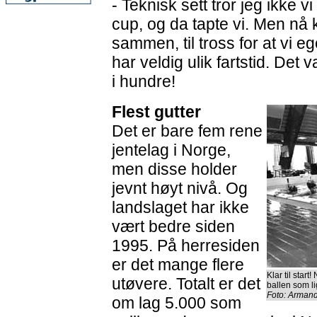
- Teknisk sett tror jeg ikke vi
cup, og da tapte vi. Men nå k
sammen, til tross for at vi eg
har veldig ulik fartstid. Det 
i hundre!
Flest gutter
Det er bare fem rene
jentelag i Norge,
men disse holder
jevnt høyt nivå. Og
landslaget har ikke
vært bedre siden
1995. På herresiden
er det mange flere
Klar til start
utøvere. Totalt er det
ballen som l
Foto: Arman
om lag 5.000 som