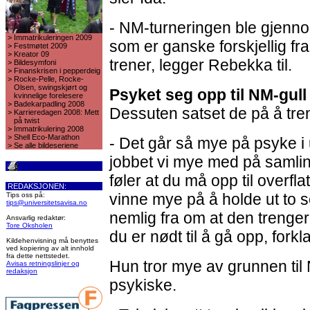
- NM-turneringen ble gjenn
>
Immatrikuleringen 2009
som er ganske forskjellig fra
>
Festmøtet 2009
>
Kreator 09
trener, legger Rebekka til.
>
Bildesymfoni
>
Finanskrisen i pepperdeig
>
Rocke-Pelle, Rocke-
Olsen, swingskjørt og
Psyket seg opp til NM-gull
kvinnelige forelesere
>
Badekarpadling 2008
Dessuten satset de på å tr
>
Karrieredagen 2008: Mett
på twist
>
Immatrikulering 2008
>
Shell Eco-Marathon
- Det går så mye på psyke i
>
Se alle bildeseriene
jobbet vi mye med på samli
føler at du må opp til overflat
REDAKSJONEN:
vinne mye på å holde ut to s
Tips oss på:
tips@universitetsavisa.no
nemlig fra om at den trenge
Ansvarlig redaktør:
Tore Oksholen
du er nødt til å gå opp, forkl
Kildehenvisning må benyttes
ved kopiering av alt innhold
fra dette nettstedet.
Hun tror mye av grunnen til 
Avisas retningslinjer og
redaksjon
psykiske.