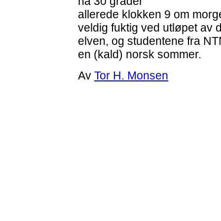
nå 30 grader
allerede klokken 9 om morge
veldig fuktig ved utløpet av
elven, og studentene fra NT
en (kald) norsk sommer.
Av
Tor H. Monsen