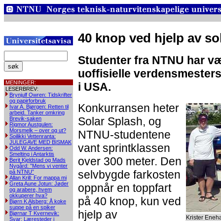
40 knop ved hjelp av so
Studenter fra NTNU har væ
uoffisielle verdensmesters
MENINGER:
i USA.
LESERBREV:
Brynjulf Owren: Tidskrifter
og papirforbruk
Konkurransen heter
Ivar A. Bjørgen: Retten til
arbeid. Tanker omkring
Solar Splash, og
Brevik-saken
Rigmor Austgulen:
Morsmelk – over og ut?
NTNU-studentene
Soilikki Vettenranta:
JULEGAVE MED BISMAK
vant sprintklassen
Odd W. Andersen:
Smelting i Antarktis
over 300 meter. Den
Berit Kjeldstad og Mads
Nygård: ”Mens vi venter
selvbygde farkosten
på NTNU”
Allan Krill: For mappa mi
Greta Aune Jotun: Jøder
oppnår en toppfart
og arabere, hvem
okkuperer hva?
på 40 knop, kun ved
Bjørn K Alsberg: Å koke
suppe på en spiker
hjelp av
Bjørnar T Kvernevik:
Krister Eneha
Svar: Læresteder i