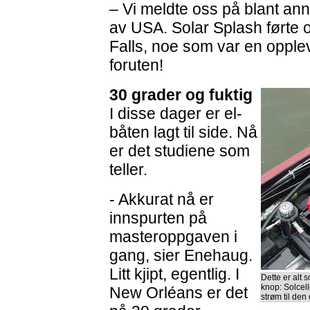
– Vi meldte oss på blant anne
av USA. Solar Splash førte 
Falls, noe som var en oppleve
foruten!
30 grader og fuktig
I disse dager er el-
båten lagt til side. Nå
er det studiene som
teller.
- Akkurat nå er
innspurten på
masteroppgaven i
gang, sier Enehaug.
Litt kjipt, egentlig. I
Dette er alt 
knop: Solcell
New Orléans er det
strøm til den