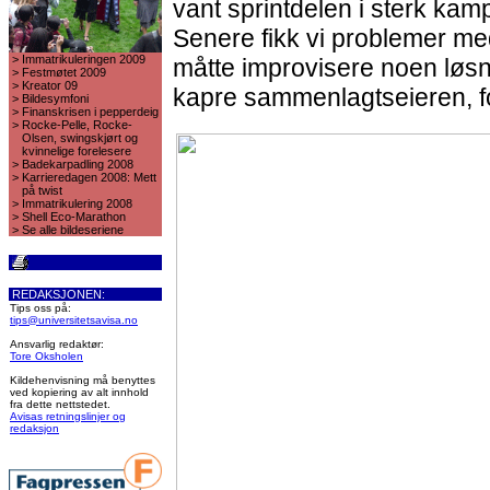
vant sprintdelen i sterk kam
Senere fikk vi problemer med
>
Immatrikuleringen 2009
måtte improvisere noen løsni
>
Festmøtet 2009
>
Kreator 09
kapre sammenlagtseieren, f
>
Bildesymfoni
>
Finanskrisen i pepperdeig
>
Rocke-Pelle, Rocke-
Olsen, swingskjørt og
kvinnelige forelesere
>
Badekarpadling 2008
>
Karrieredagen 2008: Mett
på twist
>
Immatrikulering 2008
>
Shell Eco-Marathon
>
Se alle bildeseriene
REDAKSJONEN:
Tips oss på:
tips@universitetsavisa.no
Ansvarlig redaktør:
Tore Oksholen
Kildehenvisning må benyttes
ved kopiering av alt innhold
fra dette nettstedet.
Avisas retningslinjer og
redaksjon