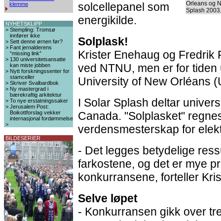
Orleans og N
solcellepanel som
klemme
Splash 2003
energikilde.
NYHETSKLIPP
>
Stempling: Tromsø
innfører ikke
Solplask!
>
Sett denne ørnen før?
>
Fant jernalderens
Krister Enehaug og Fredrik 
“missing link”
>
130 universitetsansatte
ved NTNU, men er for tiden 
kan miste jobben
>
Nytt forskningssenter for
stamceller
University of New Orléans 
>
Skriver Svalbardbok
>
Ny mastergrad i
bærekraftig arkitektur
I Solar Splash deltar univers
>
To nye erstatningssaker
>
Jerusalem Post:
Boikottforslag vekker
Canada. "Solplasket" regne
internasjonal fordømmelse
>
verdensmesterskap for elekt
BILDESERIER
- Det legges betydelige ressu
farkostene, og det er mye pr
konkurransene, forteller Kr
Selve løpet
- Konkurransen gikk over tre 