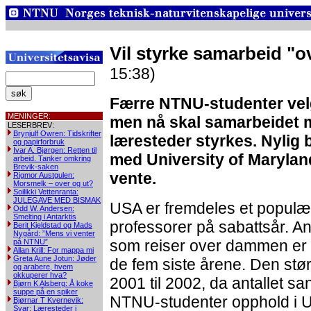
Vil styrke samarbeid 
15:38)
Færre NTNU-studenter velg
MENINGER:
men nå skal samarbeidet
LESERBREV:
Brynjulf Owren: Tidskrifter
læresteder styrkes. Nylig 
og papirforbruk
Ivar A. Bjørgen: Retten til
med University of Maryland
arbeid. Tanker omkring
Brevik-saken
vente.
Rigmor Austgulen:
Morsmelk – over og ut?
Soilikki Vettenranta:
JULEGAVE MED BISMAK
USA er fremdeles et populæ
Odd W. Andersen:
Smelting i Antarktis
professorer på sabattsår. An
Berit Kjeldstad og Mads
Nygård: ”Mens vi venter
som reiser over dammen er d
på NTNU”
Allan Krill: For mappa mi
Greta Aune Jotun: Jøder
de fem siste årene. Den stø
og arabere, hvem
okkuperer hva?
2001 til 2002, da antallet san
Bjørn K Alsberg: Å koke
suppe på en spiker
NTNU-studenter opphold i 
Bjørnar T Kvernevik:
Svar: Læresteder i