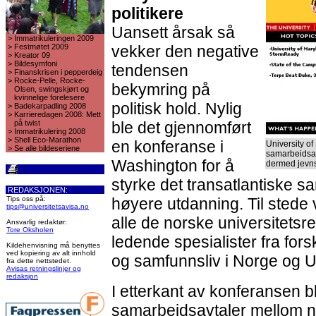
politikere
Uansett årsak så
>
Immatrikuleringen 2009
>
Festmøtet 2009
vekker den negative
>
Kreator 09
>
Bildesymfoni
tendensen
>
Finanskrisen i pepperdeig
>
Rocke-Pelle, Rocke-
bekymring på
Olsen, swingskjørt og
kvinnelige forelesere
politisk hold. Nylig
>
Badekarpadling 2008
>
Karrieredagen 2008: Mett
på twist
ble det gjennomført
>
Immatrikulering 2008
>
Shell Eco-Marathon
en konferanse i
University o
>
Se alle bildeseriene
samarbeidsav
Washington for å
dermed jevnst
styrke det transatlantiske 
REDAKSJONEN:
Tips oss på:
høyere utdanning. Til stede 
tips@universitetsavisa.no
alle de norske universitetsr
Ansvarlig redaktør:
Tore Oksholen
ledende spesialister fra forsk
Kildehenvisning må benyttes
ved kopiering av alt innhold
og samfunnsliv i Norge og 
fra dette nettstedet.
Avisas retningslinjer og
redaksjon
I etterkant av konferansen b
samarbeidsavtaler mellom 