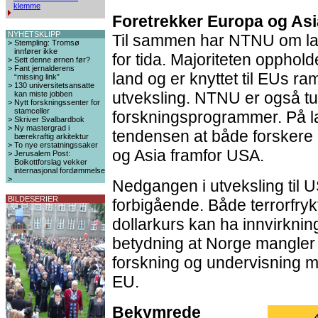
klemme
Foretrekker Europa og Asi
NYHETSKLIPP
Til sammen har NTNU om lag
>
Stempling: Tromsø
innfører ikke
for tida. Majoriteten opphol
>
Sett denne ørnen før?
>
Fant jernalderens
land og er knyttet til EUs 
“missing link”
>
130 universitetsansatte
utveksling. NTNU er også tun
kan miste jobben
>
Nytt forskningssenter for
stamceller
forskningsprogrammer. På l
>
Skriver Svalbardbok
>
Ny mastergrad i
tendensen at både forskere 
bærekraftig arkitektur
>
To nye erstatningssaker
og Asia framfor USA.
>
Jerusalem Post:
Boikottforslag vekker
internasjonal fordømmelse
>
Nedgangen i utveksling til U
BILDESERIER
forbigående. Både terrorfrykt
dollarkurs kan ha innvirknin
betydning at Norge mangler
forskning og undervisning m
EU.
Bekymrede