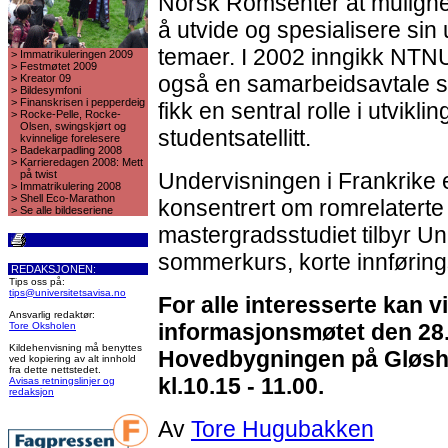
Norsk Romsenter at mulighete
å utvide og spesialisere sin
temaer. I 2002 inngikk NTN
>
Immatrikuleringen 2009
>
Festmøtet 2009
også en samarbeidsavtale so
>
Kreator 09
>
Bildesymfoni
>
Finanskrisen i pepperdeig
fikk en sentral rolle i utvikl
>
Rocke-Pelle, Rocke-
Olsen, swingskjørt og
studentsatellitt.
kvinnelige forelesere
>
Badekarpadling 2008
>
Karrieredagen 2008: Mett
på twist
Undervisningen i Frankrike e
>
Immatrikulering 2008
>
Shell Eco-Marathon
konsentrert om romrelaterte fag
>
Se alle bildeseriene
mastergradsstudiet tilbyr Uni
sommerkurs, korte innføring
REDAKSJONEN:
Tips oss på:
tips@universitetsavisa.no
For alle interesserte kan v
Ansvarlig redaktør:
informasjonsmøtet den 28.
Tore Oksholen
Kildehenvisning må benyttes
Hovedbygningen på Gløsh
ved kopiering av alt innhold
fra dette nettstedet.
kl.10.15 - 11.00.
Avisas retningslinjer og
redaksjon
Av
Tore Hugubakken