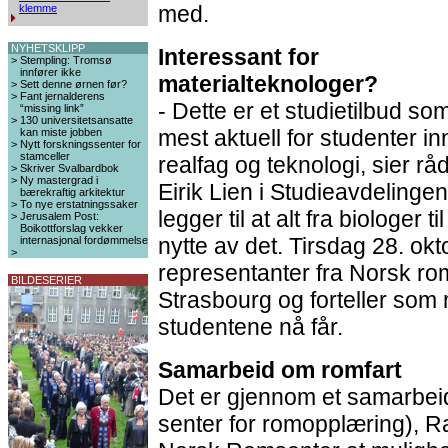
med.
klemme
NYHETSKLIPP
Interessant for
>
Stempling: Tromsø
innfører ikke
materialteknologer?
>
Sett denne ørnen før?
>
Fant jernalderens
- Dette er et studietilbud so
“missing link”
>
130 universitetsansatte
mest aktuell for studenter in
kan miste jobben
>
Nytt forskningssenter for
stamceller
realfag og teknologi, sier rå
>
Skriver Svalbardbok
>
Ny mastergrad i
Eirik Lien i Studieavdelinge
bærekraftig arkitektur
>
To nye erstatningssaker
legger til at alt fra biologer 
>
Jerusalem Post:
Boikottforslag vekker
nytte av det. Tirsdag 28. o
internasjonal fordømmelse
>
representanter fra Norsk rom
BILDESERIER
Strasbourg og forteller so
studentene nå får.
Samarbeid om romfart
Det er gjennom et samarbe
senter for romopplæring), 