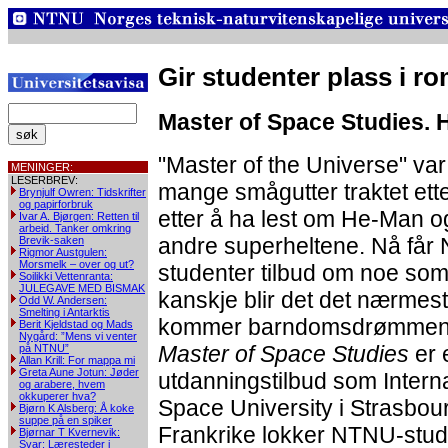
Gir studenter plass i 
Master of Space Studies. Hø
"Master of the Universe" va
MENINGER:
LESERBREV:
mange smågutter traktet etter
Brynjulf Owren: Tidskrifter
og papirforbruk
etter å ha lest om He-Man o
Ivar A. Bjørgen: Retten til
arbeid. Tanker omkring
andre superheltene. Nå får
Brevik-saken
Rigmor Austgulen:
Morsmelk – over og ut?
studenter tilbud om noe so
Soilikki Vettenranta:
JULEGAVE MED BISMAK
kanskje blir det det nærmes
Odd W. Andersen:
Smelting i Antarktis
kommer barndomsdrømmen
Berit Kjeldstad og Mads
Nygård: ”Mens vi venter
Master of Space Studies
er 
på NTNU”
Allan Krill: For mappa mi
Greta Aune Jotun: Jøder
utdanningstilbud som Interna
og arabere, hvem
okkuperer hva?
Space University i Strasbour
Bjørn K Alsberg: Å koke
suppe på en spiker
Frankrike lokker NTNU-stud
Bjørnar T Kvernevik:
Svar: Læresteder i