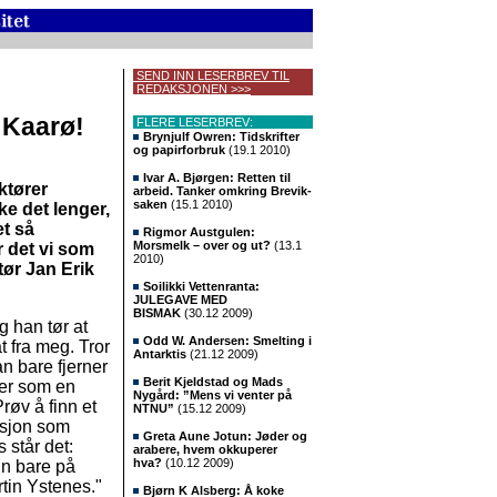
SEND INN LESERBREV TIL
REDAKSJONEN >>>
, Kaarø!
FLERE LESERBREV:
Brynjulf Owren: Tidskrifter
og papirforbruk
(19.1 2010)
Ivar A. Bjørgen: Retten til
ktører
arbeid. Tanker omkring Brevik-
saken
(15.1 2010)
ke det lenger,
et så
Rigmor Austgulen:
Morsmelk – over og ut?
(13.1
er det vi som
2010)
ør Jan Erik
Soilikki Vettenranta:
JULEGAVE MED
BISMAK
(30.12 2009)
 han tør at
Odd W. Andersen: Smelting i
at fra meg. Tror
Antarktis
(21.12 2009)
n bare fjerner
Berit Kjeldstad og Mads
eser som en
Nygård: ”Mens vi venter på
Prøv å finn et
NTNU”
(15.12 2009)
ksjon som
Greta Aune Jotun: Jøder og
 står det:
arabere, hvem okkuperer
hva?
(10.12 2009)
in bare på
rtin Ystenes."
Bjørn K Alsberg: Å koke