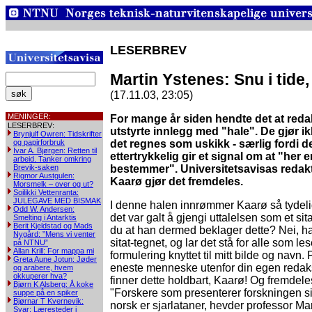
LESERBREV
Martin Ystenes: Snu i tide
(17.11.03, 23:05)
MENINGER:
For mange år siden hendte det at reda
LESERBREV:
utstyrte innlegg med "hale". De gjør ik
Brynjulf Owren: Tidskrifter
og papirforbruk
det regnes som uskikk - særlig fordi d
Ivar A. Bjørgen: Retten til
ettertrykkelig gir et signal om at "her 
arbeid. Tanker omkring
Brevik-saken
bestemmer". Universitetsavisas redakt
Rigmor Austgulen:
Kaarø gjør det fremdeles.
Morsmelk – over og ut?
Soilikki Vettenranta:
JULEGAVE MED BISMAK
I denne halen innrømmer Kaarø så tydelig
Odd W. Andersen:
det var galt å gjengi uttalelsen som et sit
Smelting i Antarktis
Berit Kjeldstad og Mads
du at han dermed beklager dette? Nei, ha
Nygård: ”Mens vi venter
sitat-tegnet, og lar det stå for alle som l
på NTNU”
Allan Krill: For mappa mi
formulering knyttet til mitt bilde og navn. 
Greta Aune Jotun: Jøder
eneste menneske utenfor din egen reda
og arabere, hvem
okkuperer hva?
finner dette holdbart, Kaarø! Og fremdeles
Bjørn K Alsberg: Å koke
"Forskere som presenterer forskningen s
suppe på en spiker
Bjørnar T Kvernevik:
norsk er sjarlataner, hevder professor Ma
Svar: Læresteder i