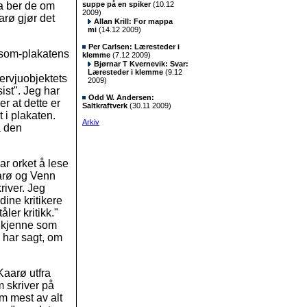
da ber de om
suppe på en spiker
(10.12
2009)
arø gjør det
Allan Krill: For mappa
mi
(14.12 2009)
Per Carlsen: Læresteder i
rsom-plakatens
klemme
(7.12 2009)
Bjørnar T Kvernevik: Svar:
Læresteder i klemme
(9.12
ervjuobjektets
2009)
sist". Jeg har
Odd W. Andersen:
r at dette er
Saltkraftverk
(30.11 2009)
t i plakaten.
Arkiv
å den
ar orket å lese
Kaarø og Venn
kriver. Jeg
dine kritikere
ler kritikk."
nkjenne som
 har sagt, om
aarø utfra
 skriver på
om mest av alt