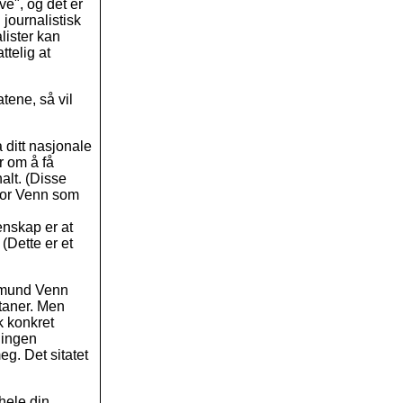
ve", og det er
 journalistisk
lister kan
ttelig at
atene, så vil
a ditt nasjonale
r om å få
nalt. (Disse
rfor Venn som
enskap er at
 (Dette er et
 Vemund Venn
ataner. Men
k konkret
 ingen
eg. Det sitatet
hele din