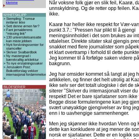
Når voksne folk gjør en slik feil, Kaarø, 
klemme
unnskyldning. Og de retter opp feilen. Ka
ikke.
NYHETSKLIPP
>
Stempling: Tromsø
innfører ikke
Kaarø har heller ikke respekt for Vær-va
>
Sett denne ørnen før?
punkt 3.7.: "Pressen har plikt til å gjengi
>
Fant jernalderens
“missing link”
meningsinnholdet i det som brukes av int
>
130 universitetsansatte
uttalelser. Direkte sitater skal gjengis pre
kan miste jobben
>
Nytt forskningssenter for
snakket med flere journalister som påpeke
stamceller
et klart overtramp i forhold til dette punkte
>
Skriver Svalbardbok
>
Ny mastergrad i
Jeg kommer til å forfølge saken videre p
bærekraftig arkitektur
bakgrunn.
>
To nye erstatningssaker
>
Jerusalem Post:
Boikottforslag vekker
Jeg har omsider kommet så langt at jeg h
internasjonal fordømmelse
>
artikkelen, og finner det helt utrolig at 
ikke selv ser det totalt ulogiske i det de s
BILDESERIER
siterer "Skriver du internasjonalt viser du 
respekt! Det er bare sjarlataner som ikke tå
Begge disse formuleringene kan jeg gje
svært unøyaktige gjengivelser av ting jeg
enn i to uavhengige sammenhenger.
Men jeg skjønner ikke hvordan Venn og K
dette kan konkludere at jeg mener de som
norsk er sjarlataner. Dette er en logikk s