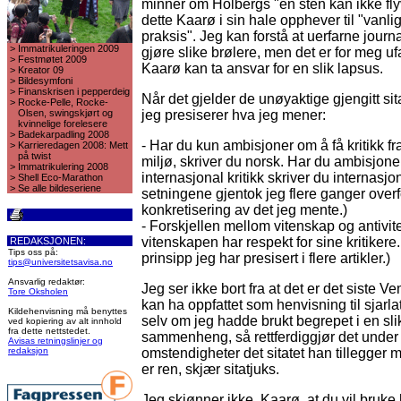
minner om Holbergs "en sten kan ikke fly
dette Kaarø i sin hale opphever til "vanlig
praksis". Jeg kan forstå at uerfarne journa
>
Immatrikuleringen 2009
gjøre slike brølere, men det er for meg ufa
>
Festmøtet 2009
Kaarø kan ta ansvar for en slik lapsus.
>
Kreator 09
>
Bildesymfoni
>
Finanskrisen i pepperdeig
Når det gjelder de unøyaktige gjengitt sit
>
Rocke-Pelle, Rocke-
Olsen, swingskjørt og
jeg presiserer hva jeg mener:
kvinnelige forelesere
>
Badekarpadling 2008
- Har du kun ambisjoner om å få kritikk fr
>
Karrieredagen 2008: Mett
på twist
miljø, skriver du norsk. Har du ambisjone
>
Immatrikulering 2008
internasjonal kritikk skriver du internasjo
>
Shell Eco-Marathon
>
Se alle bildeseriene
setningene gjentok jeg flere ganger ove
konkretisering av det jeg mente.)
- Forskjellen mellom vitenskap og antivit
vitenskapen har respekt for sine kritikere.
REDAKSJONEN:
Tips oss på:
prinsipp jeg har presisert i flere artikler.)
tips@universitetsavisa.no
Ansvarlig redaktør:
Jeg ser ikke bort fra at det er det siste
Tore Oksholen
kan ha oppfattet som henvisning til sjarl
Kildehenvisning må benyttes
selv om jeg hadde brukt begrepet i en sli
ved kopiering av alt innhold
fra dette nettstedet.
sammenheng, så rettferdiggjør det under
Avisas retningslinjer og
redaksjon
omstendigheter det sitatet han tillegger m
er ren, skjær sitatjuks.
Jeg skjønner ikke, Kaarø, at du vil bruke 