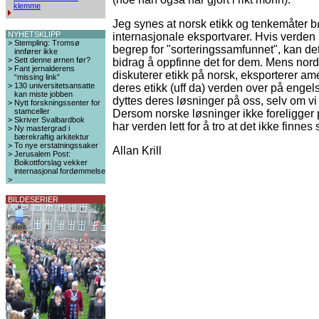
klemme
Jeg synes at norsk etikk og tenkemåter 
NYHETSKLIPP
internasjonale eksportvarer. Hvis verden 
>
Stempling: Tromsø
begrep for "sorteringssamfunnet", kan de
innfører ikke
>
Sett denne ørnen før?
bidrag å oppfinne det for dem. Mens no
>
Fant jernalderens
diskuterer etikk på norsk, eksporterer am
“missing link”
>
130 universitetsansatte
deres etikk (uff da) verden over på engels
kan miste jobben
dyttes deres løsninger på oss, selv om vi
>
Nytt forskningssenter for
stamceller
Dersom norske løsninger ikke foreligger 
>
Skriver Svalbardbok
har verden lett for å tro at det ikke finnes 
>
Ny mastergrad i
bærekraftig arkitektur
>
To nye erstatningssaker
Allan Krill
>
Jerusalem Post:
Boikottforslag vekker
internasjonal fordømmelse
>
BILDESERIER