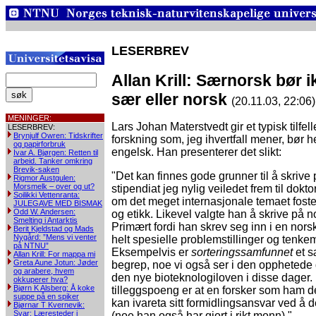
LESERBREV
Allan Krill: Særnorsk bør i
sær eller norsk
(20.11.03, 22:06)
MENINGER:
Lars Johan Materstvedt gir et typisk tilfel
LESERBREV:
Brynjulf Owren: Tidskrifter
forskning som, jeg ihvertfall mener, bør h
og papirforbruk
engelsk. Han presenterer det slikt:
Ivar A. Bjørgen: Retten til
arbeid. Tanker omkring
Brevik-saken
"Det kan finnes gode grunner til å skrive
Rigmor Austgulen:
Morsmelk – over og ut?
stipendiat jeg nylig veiledet frem til dokt
Soilikki Vettenranta:
om det meget internasjonale temaet foste
JULEGAVE MED BISMAK
Odd W. Andersen:
og etikk. Likevel valgte han å skrive på n
Smelting i Antarktis
Primært fordi han skrev seg inn i en nor
Berit Kjeldstad og Mads
Nygård: ”Mens vi venter
helt spesielle problemstillinger og tenkem
på NTNU”
Eksempelvis er
sorteringssamfunnet
et s
Allan Krill: For mappa mi
Greta Aune Jotun: Jøder
begrep,­ noe vi også ser i den opphetede
og arabere, hvem
den nye bioteknologiloven i disse dager. 
okkuperer hva?
Bjørn K Alsberg: Å koke
tilleggspoeng er at en forsker som ham d
suppe på en spiker
kan ivareta sitt formidlingsansvar ved å d
Bjørnar T Kvernevik:
Svar: Læresteder i
(noe han også har gjort i rikt monn)."