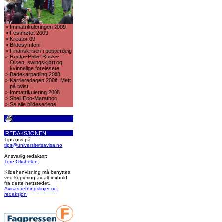
>
Immatrikuleringen 2009
>
Festmøtet 2009
>
Kreator 09
>
Bildesymfoni
>
Finanskrisen i pepperdeig
>
Rocke-Pelle, Rocke-
Olsen, swingskjørt og
kvinnelige forelesere
>
Badekarpadling 2008
>
Karrieredagen 2008: Mett
på twist
>
Immatrikulering 2008
>
Shell Eco-Marathon
>
Se alle bildeseriene
REDAKSJONEN:
Tips oss på:
tips@universitetsavisa.no
Ansvarlig redaktør:
Tore Oksholen
Kildehenvisning må benyttes
ved kopiering av alt innhold
fra dette nettstedet.
Avisas retningslinjer og
redaksjon