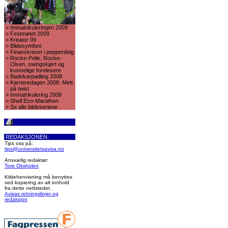
>
Immatrikuleringen 2009
>
Festmøtet 2009
>
Kreator 09
>
Bildesymfoni
>
Finanskrisen i pepperdeig
>
Rocke-Pelle, Rocke-
Olsen, swingskjørt og
kvinnelige forelesere
>
Badekarpadling 2008
>
Karrieredagen 2008: Mett
på twist
>
Immatrikulering 2008
>
Shell Eco-Marathon
>
Se alle bildeseriene
REDAKSJONEN:
Tips oss på:
tips@universitetsavisa.no
Ansvarlig redaktør:
Tore Oksholen
Kildehenvisning må benyttes
ved kopiering av alt innhold
fra dette nettstedet.
Avisas retningslinjer og
redaksjon