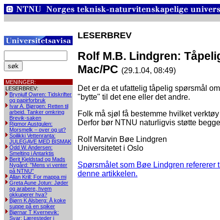
LESERBREV
Rolf M.B. Lindgren: Tåpel
Mac/PC
(29.1.04, 08:49)
MENINGER:
Det er da et ufattelig tåpelig spørsmål 
LESERBREV:
Brynjulf Owren: Tidskrifter
"bytte" til det ene eller det andre.
og papirforbruk
Ivar A. Bjørgen: Retten til
arbeid. Tanker omkring
Folk må sjøl få bestemme hvilket verktøy
Brevik-saken
Derfor bør NTNU naturligvis støtte begge 
Rigmor Austgulen:
Morsmelk – over og ut?
Soilikki Vettenranta:
Rolf Marvin Bøe Lindgren
JULEGAVE MED BISMAK
Universitetet i Oslo
Odd W. Andersen:
Smelting i Antarktis
Berit Kjeldstad og Mads
Spørsmålet som Bøe Lindgren refererer til 
Nygård: ”Mens vi venter
på NTNU”
denne artikkelen.
Allan Krill: For mappa mi
Greta Aune Jotun: Jøder
og arabere, hvem
okkuperer hva?
Bjørn K Alsberg: Å koke
suppe på en spiker
Bjørnar T Kvernevik:
Svar: Læresteder i