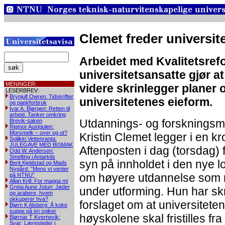
Clemet freder universi
Arbeidet med Kvalitetsref
universitetsansatte gjør at
MENINGER:
videre skrinlegger planer 
LESERBREV:
Brynjulf Owren: Tidskrifter
universitetenes eieform.
og papirforbruk
Ivar A. Bjørgen: Retten til
arbeid. Tanker omkring
Utdannings- og forskningsmi
Brevik-saken
Rigmor Austgulen:
Morsmelk – over og ut?
Kristin Clemet legger i en kr
Soilikki Vettenranta:
JULEGAVE MED BISMAK
Aftenposten i dag (torsdag) f
Odd W. Andersen:
Smelting i Antarktis
syn på innholdet i den nye l
Berit Kjeldstad og Mads
Nygård: ”Mens vi venter
om høyere utdannelse som 
på NTNU”
Allan Krill: For mappa mi
Greta Aune Jotun: Jøder
under utforming. Hun har skr
og arabere, hvem
okkuperer hva?
forslaget om at universitete
Bjørn K Alsberg: Å koke
suppe på en spiker
høyskolene skal fristilles fra
Bjørnar T Kvernevik:
Svar: Læresteder i