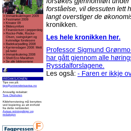
forsøkes gjennomført under 
forståelse, vil dessuten let
langt overstiger de økonomi
>
Immatrikuleringen 2009
>
Festmøtet 2009
kronikken.
>
Kreator 09
>
Bildesymfoni
>
Finanskrisen i pepperdeig
>
Rocke-Pelle, Rocke-
Les hele kronikken her.
Olsen, swingskjørt og
kvinnelige forelesere
>
Badekarpadling 2008
>
Karrieredagen 2008: Mett
Professor Sigmund Grønmo v
på twist
>
Immatrikulering 2008
har gått gjennom alle høring
>
Shell Eco-Marathon
>
Se alle bildeseriene
Ryssdalforslagene.
Les også:
- Faren er ikkje o
REDAKSJONEN:
Tips oss på:
tips@universitetsavisa.no
Ansvarlig redaktør:
Tore Oksholen
Kildehenvisning må benyttes
ved kopiering av alt innhold
fra dette nettstedet.
Avisas retningslinjer og
redaksjon