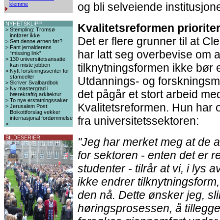
og bli selveiende institusjone
klemme
NYHETSKLIPP
Kvalitetsreformen priorite
>
Stempling: Tromsø
innfører ikke
Det er flere grunner til at Cl
>
Sett denne ørnen før?
>
Fant jernalderens
har latt seg overbevise om a
“missing link”
>
130 universitetsansatte
tilknytningsformen ikke bør 
kan miste jobben
>
Nytt forskningssenter for
stamceller
Utdannings- og forskningsmi
>
Skriver Svalbardbok
>
Ny mastergrad i
det pågår et stort arbeid m
bærekraftig arkitektur
>
To nye erstatningssaker
Kvalitetsreformen. Hun har 
>
Jerusalem Post:
Boikottforslag vekker
fra universitetssektoren:
internasjonal fordømmelse
>
BILDESERIER
"Jeg har merket meg at de al
for sektoren - enten det er re
studenter - tilrår at vi, i lys
ikke endrer tilknytningsform, 
den nå. Dette ønsker jeg, sli
høringsprosessen, å tillegge