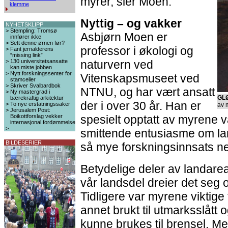
myrer, sier Moen.
klemme
Nyttig – og vakker
NYHETSKLIPP
>
Stempling: Tromsø
Asbjørn Moen er
innfører ikke
>
Sett denne ørnen før?
professor i økologi og
>
Fant jernalderens
“missing link”
>
130 universitetsansatte
naturvern ved
kan miste jobben
>
Nytt forskningssenter for
Vitenskapsmuseet ved
stamceller
>
Skriver Svalbardbok
NTNU, og har vært ansatt
>
Ny mastergrad i
GL
bærekraftig arkitektur
der i over 30 år. Han er
>
To nye erstatningssaker
av 
>
Jerusalem Post:
Boikottforslag vekker
spesielt opptatt av myrene v
internasjonal fordømmelse
>
smittende entusiasme om la
BILDESERIER
så mye forskningsinnsats ne
Betydelige deler av landareal
vår landsdel dreier det seg
Tidligere var myrene viktige 
annet brukt til utmarksslått o
kunne brukes til brensel. Me