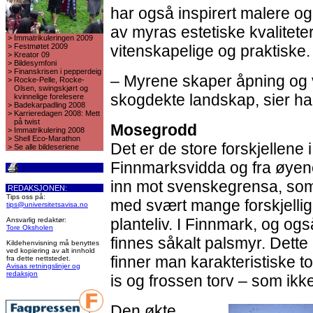
har også inspirert malere og
av myras estetiske kvaliteter
>
Immatrikuleringen 2009
>
Festmøtet 2009
vitenskapelige og praktiske.
>
Kreator 09
>
Bildesymfoni
>
Finanskrisen i pepperdeig
– Myrene skaper åpning og v
>
Rocke-Pelle, Rocke-
Olsen, swingskjørt og
skogdekte landskap, sier ha
kvinnelige forelesere
>
Badekarpadling 2008
>
Karrieredagen 2008: Mett
på twist
Mosegrodd
>
Immatrikulering 2008
>
Shell Eco-Marathon
Det er de store forskjellene i
>
Se alle bildeseriene
Finnmarksvidda og fra øyene
inn mot svenskegrensa, som 
REDAKSJONEN:
Tips oss på:
med svært mange forskjellig
tips@universitetsavisa.no
planteliv. I Finnmark, og ogs
Ansvarlig redaktør:
Tore Oksholen
finnes såkalt palsmyr. Dette
Kildehenvisning må benyttes
ved kopiering av alt innhold
finner man karakteristiske 
fra dette nettstedet.
Avisas retningslinjer og
redaksjon
is og frossen torv – som ik
Den økte