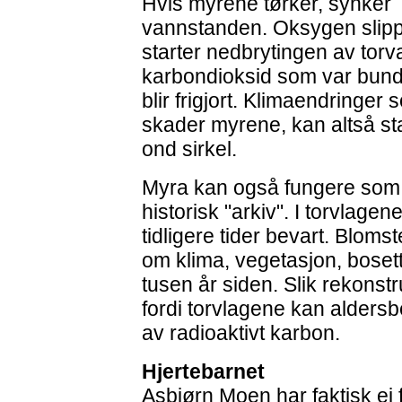
Hvis myrene tørker, synker
vannstanden. Oksygen slippe
starter nedbrytingen av torv
karbondioksid som var bunde
blir frigjort. Klimaendringer 
skader myrene, kan altså st
ond sirkel.
Myra kan også fungere som
historisk "arkiv". I torvlagen
tidligere tider bevart. Blom
om klima, vegetasjon, bosetti
tusen år siden. Slik rekonstr
fordi torvlagene kan alder
av radioaktivt karbon.
Hjertebarnet
Asbjørn Moen har faktisk ei f