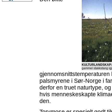
KULTURLANDSKAP:
gammel stakkstang igj
gjennomsnittstemperaturen ha
palsmyrene i Sør-Norge i far
derfor en truet naturtype, 
hvis menneskeskapte klimae
den.
Torvmose er spesielt godt til