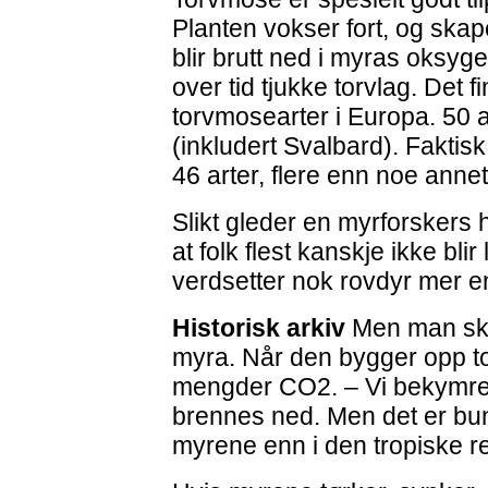
Planten vokser fort, og ska
blir brutt ned i myras oksyge
over tid tjukke torvlag. Det f
torvmosearter i Europa. 50 
(inkludert Svalbard). Fakti
46 arter, flere enn noe anne
Slikt gleder en myrforskers
at folk flest kanskje ikke blir
verdsetter nok rovdyr mer en
Historisk arkiv
Men man skal 
myra. Når den bygger opp to
mengder CO2. – Vi bekymre
brennes ned. Men det er bun
myrene enn i den tropiske 