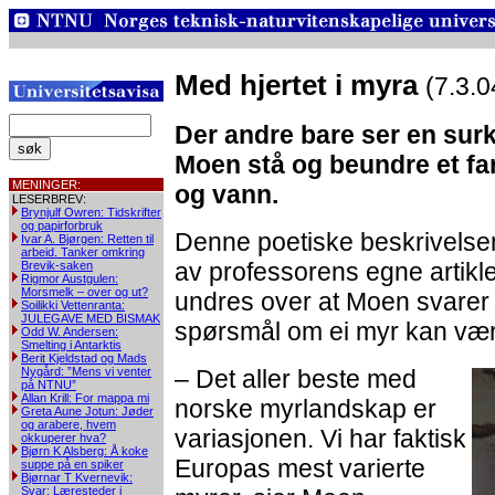
Med hjertet i myra
(7.3.0
Der andre bare ser en sur
Moen stå og beundre et fa
MENINGER:
og vann.
LESERBREV:
Brynjulf Owren: Tidskrifter
og papirforbruk
Denne poetiske beskrivelsen
Ivar A. Bjørgen: Retten til
arbeid. Tanker omkring
av professorens egne artikler
Brevik-saken
Rigmor Austgulen:
Morsmelk – over og ut?
undres over at Moen svarer 
Soilikki Vettenranta:
JULEGAVE MED BISMAK
spørsmål om ei myr kan vær
Odd W. Andersen:
Smelting i Antarktis
Berit Kjeldstad og Mads
Nygård: ”Mens vi venter
– Det aller beste med
på NTNU”
Allan Krill: For mappa mi
norske myrlandskap er
Greta Aune Jotun: Jøder
og arabere, hvem
variasjonen. Vi har faktisk
okkuperer hva?
Bjørn K Alsberg: Å koke
Europas mest varierte
suppe på en spiker
Bjørnar T Kvernevik:
Svar: Læresteder i