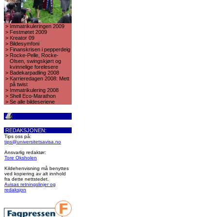
>
Immatrikuleringen 2009
>
Festmøtet 2009
>
Kreator 09
>
Bildesymfoni
>
Finanskrisen i pepperdeig
>
Rocke-Pelle, Rocke-
Olsen, swingskjørt og
kvinnelige forelesere
>
Badekarpadling 2008
>
Karrieredagen 2008: Mett
på twist
>
Immatrikulering 2008
>
Shell Eco-Marathon
>
Se alle bildeseriene
REDAKSJONEN:
Tips oss på:
tips@universitetsavisa.no
Ansvarlig redaktør:
Tore Oksholen
Kildehenvisning må benyttes
ved kopiering av alt innhold
fra dette nettstedet.
Avisas retningslinjer og
redaksjon