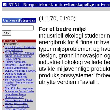
(1.1.70, 01:00)
For et bedre miljø
Industriell økologi studerer
energibruk for å finne ut hv
MENINGER:
LESERBREV:
Brynjulf Owren: Tidskrifter
typer miljøproblemer, og hv
og papirforbruk
Ivar A. Bjørgen: Retten til
design, grønn innovasjon og
arbeid. Tanker omkring
Brevik-saken
industriell økologi veilede b
Rigmor Austgulen:
Morsmelk – over og ut?
utvikle miljøvennlige produk
Soilikki Vettenranta:
JULEGAVE MED BISMAK
Odd W. Andersen:
produksjonssystemer, forbed
Smelting i Antarktis
Berit Kjeldstad og Mads
utnytte verdien i "avfall".
Nygård: ”Mens vi venter
på NTNU”
Allan Krill: For mappa mi
Greta Aune Jotun: Jøder
og arabere, hvem
okkuperer hva?
Bjørn K Alsberg: Å koke
suppe på en spiker
Bjørnar T Kvernevik:
Svar: Læresteder i