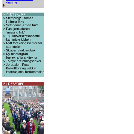
klemme
NYHETSKLIPP
>
Stempling: Tromsø
innfører ikke
>
Sett denne ørnen før?
>
Fant jernalderens
“missing link”
>
130 universitetsansatte
kan miste jobben
>
Nytt forskningssenter for
stamceller
>
Skriver Svalbardbok
>
Ny mastergrad i
bærekraftig arkitektur
>
To nye erstatningssaker
>
Jerusalem Post:
Boikottforslag vekker
internasjonal fordømmelse
>
BILDESERIER