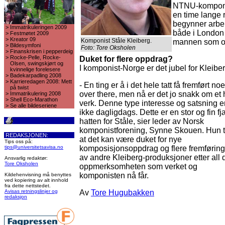
NTNU-komponis
en time lange r
begynner arbei
>
Immatrikuleringen 2009
både i London
>
Festmøtet 2009
>
Kreator 09
Komponist Ståle Kleiberg.
mannen som ogs
>
Bildesymfoni
Foto: Tore Oksholen
>
Finanskrisen i pepperdeig
>
Rocke-Pelle, Rocke-
Duket for flere oppdrag?
Olsen, swingskjørt og
I komponist-Norge er det jubel for Kleiber
kvinnelige forelesere
>
Badekarpadling 2008
>
Karrieredagen 2008: Mett
- En ting er å i det hele tatt få fremført noe
på twist
over there, men nå er det jo snakk om et 
>
Immatrikulering 2008
>
Shell Eco-Marathon
verk. Denne type interesse og satsning e
>
Se alle bildeseriene
ikke dagligdags. Dette er en stor og fin fj
hatten for Ståle, sier leder av Norsk
komponistforening, Synne Skouen. Hun t
REDAKSJONEN:
at det kan være duket for nye
Tips oss på:
tips@universitetsavisa.no
komposisjonsoppdrag og flere fremføring
av andre Kleiberg-produksjoner etter all 
Ansvarlig redaktør:
Tore Oksholen
oppmerksomheten som verket og
komponisten nå får.
Kildehenvisning må benyttes
ved kopiering av alt innhold
fra dette nettstedet.
Avisas retningslinjer og
Av
Tore Hugubakken
redaksjon