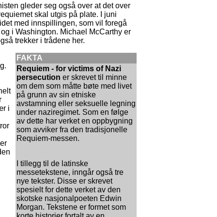
ten gleder seg også over at det over
equiemet skal utgis på plate. I juni
det med innspillingen, som vil foregå
 og i Washington. Michael McCarthy er
å trekker i trådene her.
FAKTA
g.
Requiem - for victims of Nazi
persecution
er skrevet til minne
om dem som måtte bøte med livet
helt
på grunn av sin etniske
r
avstamning eller seksuelle legning
ær i
under naziregimet. Som en følge
av dette har verket en oppbygning
ror
som avviker fra den tradisjonelle
Requiem-messen.
er
den
I tillegg til de latinske
messetekstene, inngår også tre
nye tekster. Disse er skrevet
spesielt for dette verket av den
skotske nasjonalpoeten Edwin
Morgan. Tekstene er formet som
korte historier fortalt av en