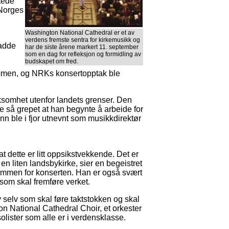
tede
Norges
.
Washington National Cathedral er et av
verdens fremste sentra for kirkemusikk og
adde
har de siste årene markert 11. september
som en dag for refleksjon og formidling av
budskapet om fred.
.
sdomen, og NRKs konsertopptak ble
ksomhet utenfor landets grenser. Den
 så grepet at han begynte å arbeide for
nn ble i fjor utnevnt som musikkdirektør
at dette er litt oppsikstvekkende. Det er
 en liten landsbykirke, sier en begeistret
ammen for konserten. Han er også svært
 som skal fremføre verket.
 selv som skal føre taktstokken og skal
n National Cathedral Choir, et orkester
olister som alle er i verdensklasse.