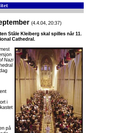
.september
(4.4.04, 20:37)
 Ståle Kleiberg skal spilles når 11.
onal Cathedral.
 mest
ersjon
of Nazi
thedral
 dag
jent
rt i
gkastet
len på