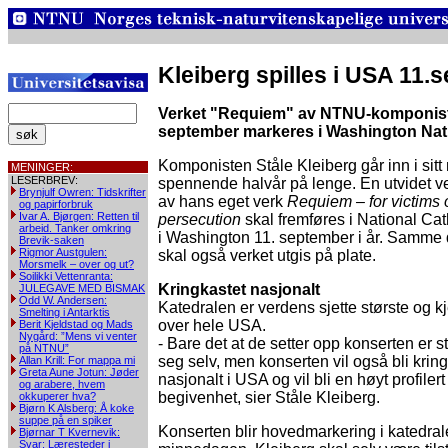
Kleiberg spilles i USA 11
Verket "Requiem" av NTNU-komponisten
september markeres i Washington Nati
Komponisten Ståle Kleiberg går inn i sitt
MENINGER:
LESERBREV:
spennende halvår på lenge. En utvidet v
Brynjulf Owren: Tidskrifter
av hans eget verk
Requiem – for victims 
og papirforbruk
Ivar A. Bjørgen: Retten til
persecution
skal fremføres i National Ca
arbeid. Tanker omkring
i Washington 11. september i år. Samme
Brevik-saken
Rigmor Austgulen:
skal også verket utgis på plate.
Morsmelk – over og ut?
Soilikki Vettenranta:
Kringkastet nasjonalt
JULEGAVE MED BISMAK
Odd W. Andersen:
Katedralen er verdens sjette største og k
Smelting i Antarktis
over hele USA.
Berit Kjeldstad og Mads
Nygård: ”Mens vi venter
- Bare det at de setter opp konserten er sto
på NTNU”
seg selv, men konserten vil også bli krin
Allan Krill: For mappa mi
Greta Aune Jotun: Jøder
nasjonalt i USA og vil bli en høyt profilert
og arabere, hvem
begivenhet, sier Ståle Kleiberg.
okkuperer hva?
Bjørn K Alsberg: Å koke
suppe på en spiker
Konserten blir hovedmarkering i katedra
Bjørnar T Kvernevik:
Svar: Læresteder i