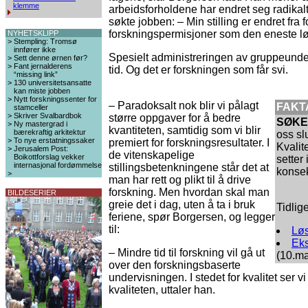
klemme
arbeidsforholdene har endret seg radikal
søkte jobben: – Min stilling er endret fra f
forskningspermisjoner som den eneste l
NYHETSKLIPP
>
Stempling: Tromsø
innfører ikke
Spesielt administreringen av gruppeunde
>
Sett denne ørnen før?
>
Fant jernalderens
tid. Og det er forskningen som får svi.
“missing link”
>
130 universitetsansatte
kan miste jobben
>
Nytt forskningssenter for
– Paradoksalt nok blir vi pålagt
FAKT
stamceller
>
Skriver Svalbardbok
større oppgaver for å bedre
SØKE
>
Ny mastergrad i
kvantiteten, samtidig som vi blir
bærekraftig arkitektur
oss sl
>
To nye erstatningssaker
premiert for forskningsresultater. I
Kvalit
>
Jerusalem Post:
de vitenskapelige
Boikottforslag vekker
setter 
internasjonal fordømmelse
stillingsbetenkningene står det at
konse
>
man har rett og plikt til å drive
forskning. Men hvordan skal man
BILDESERIER
greie det i dag, uten å ta i bruk
Tidlige
feriene, spør Borgersen, og legger
til:
Løs
Eks
– Mindre tid til forskning vil gå ut
(10.ma
over den forskningsbaserte
undervisningen. I stedet for kvalitet ser 
kvaliteten, uttaler han.