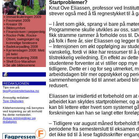
Startproblemer?
Knut Ove Eliassen, professor ved Institutt 
strever også med å få regnestykket til å 
>
Immatrikuleringen 2009
>
Festmøtet 2009
– I året som gikk, sprang vi bare på møter
>
Kreator 09
>
Bildesymfoni
Programmene skulle utvikles av oss, sam
>
Finanskrisen i pepperdeig
fikk stramme rammer å forholde oss til. Det
>
Rocke-Pelle, Rocke-
Olsen, swingskjørt og
på folk i flere år, sier Eliassen og legger ti
kvinnelige forelesere
– Intensjonen om økt oppfølging av stude
>
Badekarpadling 2008
>
Karrieredagen 2008: Mett
vanskelig, fordi vi ikke har ressurser til 
på twist
tilstrekkelig veiledning. En effekt av dette
>
Immatrikulering 2008
>
Shell Eco-Marathon
studentene forventer at vi stiller opp my
>
Se alle bildeseriene
tidligere. Dette er i og for seg utmerket, me
arbeidsdagen blir mer oppstykket og pe
sammenhengende tid til annet arbeid blir 
REDAKSJONEN:
redusert.
Tips oss på:
tips@universitetsavisa.no
Eliassen tar imidlertid et forbehold om at 
Ansvarlig redaktør:
arbeidet kan skyldes startproblemer, og 
Tore Oksholen
kan bli lettere etter hvert som systemet gå
Kildehenvisning må benyttes
ved kopiering av alt innhold
forskningen kan han se langt etter foreløp
fra dette nettstedet.
Avisas retningslinjer og
redaksjon
– Tidligere var august måned forbeholdt 
periodene fra semesterslutt til eksamen de
det ikke tid til å lese fagtidsskrifter eng