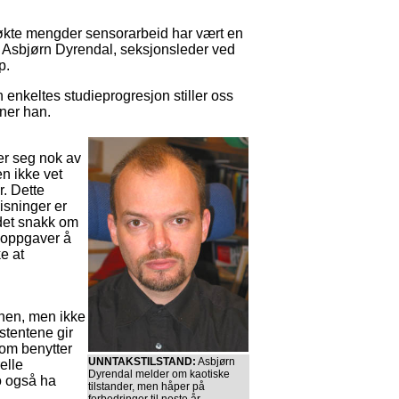
økte mengder sensorarbeid har vært en
r Asbjørn Dyrendal, seksjonsleder ved
p.
enkeltes studieprogresjon stiller oss
ner han.
er seg nok av
n ikke vet
. Dette
isninger er
r det snakk om
re oppgaver å
e at
onen, men ikke
istentene gir
som benytter
UNNTAKSTILSTAND:
Asbjørn
elle
Dyrendal melder om kaotiske
o også ha
tilstander, men håper på