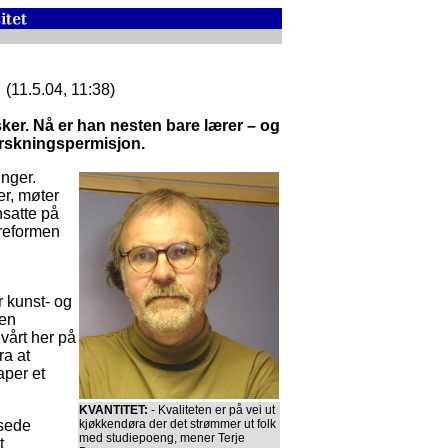
!
(11.5.04, 11:38)
ker. Nå er han nesten bare lærer – og
orskningspermisjon.
nger.
er, møter
nsatte på
reformen
r kunst- og
 en
 vårt her på
ra at
aper et
KVANTITET:
- Kvaliteten er på vei ut
ssede
kjøkkendøra der det strømmer ut folk
med studiepoeng, mener Terje
t