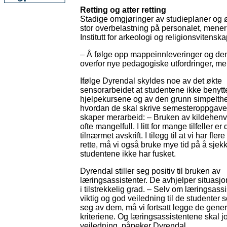
Retting og atter retting
Stadige omgjøringer av studieplaner og 
stor overbelastning på personalet, mene
Institutt for arkeologi og religionsvitenska
– Å følge opp mappeinnleveringer og den 
overfor nye pedagogiske utfordringer, me
Ifølge Dyrendal skyldes noe av det økte
sensorarbeidet at studentene ikke benytt
hjelpekursene og av den grunn simpelthe
hvordan de skal skrive semesteroppgaver
skaper merarbeid: – Bruken av kildehenv
ofte mangelfull. I litt for mange tilfeller e
tilnærmet avskrift. I tilegg til at vi har fle
rette, må vi også bruke mye tid på å sjekk
studentene ikke har fusket.
Dyrendal stiller seg positiv til bruken av
læringsassistenter. De avhjelper situasj
i tilstrekkelig grad. – Selv om læringsass
viktig og god veiledning til de studenter 
seg av dem, må vi fortsatt legge de gener
kriteriene. Og læringsassistentene skal j
veiledning, påpeker Dyrendal.