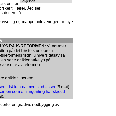
Borgersen.
t siden han
orsker til lærer. Jeg ser
øsningen nå.
rvisning og mappeinnleveringer tar mye
A
LYS PÅ K-REFORMEN:
Vi nærmer
utten på det første studieåret i
etsreformens tegn. Universitetsavisa
i en serie artikler søkelys på
kvensene av reformen.
re artikler i serien:
er tidsklemma med stud.asser
(9.mai).
amen som om ingenting har skjedd
i).
vi derfor en gradvis nedbygging av