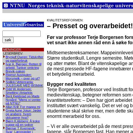
KVALITETSREFORMEN:
– Presset og overarbeidet
Før var professor Terje Borgersen fors
vet snart ikke annen råd enn å søke f
MENINGER:
Midtsemestereksamener. Mappeinnleveri
LESERBREV:
Brynjulf Owren: Tidskrifter
Større studentkull. Lengre semestre. Møt
og papirforbruk
og atter møter. Blant de vitenskapelige a
Ivar A. Bjørgen: Retten til
arbeid. Tanker omkring
de mest pressede HF-fagene innebærer 
Brevik-saken
et betydelig merarbeid.
Rigmor Austgulen:
Morsmelk – over og ut?
Soilikki Vettenranta:
Bygger ned kvaliteten
JULEGAVE MED BISMAK
Terje Borgersen, professor ved Institutt fo
Odd W. Andersen:
Smelting i Antarktis
medievitenskap, betegner reformen som
Berit Kjeldstad og Mads
kvantitetsreform: – Den har gjort arbeidet
Nygård: ”Mens vi venter
på NTNU”
instituttet svært vanskelig. Det er vel og b
Allan Krill: For mappa mi
studentene skal skrive mer, men dette sk
Greta Aune Jotun: Jøder
og arabere, hvem
enormt merarbeid for oss.
okkuperer hva?
Bjørn K Alsberg: Å koke
suppe på en spiker
– Vi er alle overarbeidet på de mest pre
Bjørnar T Kvernevik:
fagene, slår Borgersen fast. Han mener a
Svar: Læresteder i