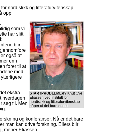
for nordistikk og litteraturvitenskap,
gå opp.
.
tidig som vi
te har slitt
l:
ntene blir
å gjennomføre
 er også at
e mer enn
n fører til at
riodene med
ytterligere
det ekstra
STARTPROBLEMER?
Knut Ove
at hverdagen
Eliassen ved Institutt for
nordistikk og litteraturvitenskap
r seg til. Men
håper at det bare er det.
ig:
forskning og konferanser. Nå er det bare
r man kan drive forskning. Ellers blir
ang, mener Eliassen.