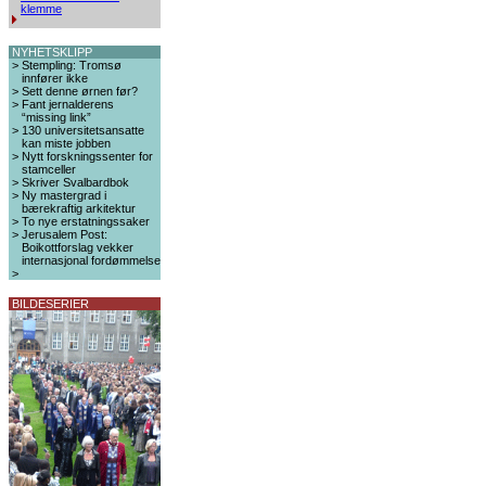
klemme
NYHETSKLIPP
>
Stempling: Tromsø
innfører ikke
>
Sett denne ørnen før?
>
Fant jernalderens
“missing link”
>
130 universitetsansatte
kan miste jobben
>
Nytt forskningssenter for
stamceller
>
Skriver Svalbardbok
>
Ny mastergrad i
bærekraftig arkitektur
>
To nye erstatningssaker
>
Jerusalem Post:
Boikottforslag vekker
internasjonal fordømmelse
>
BILDESERIER