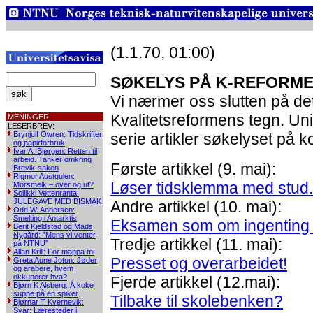
(1.1.70, 01:00)
SØKELYS PÅ K-REFORM
Vi nærmer oss slutten på det 
Kvalitetsreformens tegn. Univ
MENINGER:
LESERBREV:
Brynjulf Owren: Tidskrifter
serie artikler søkelyset på
og papirforbruk
Ivar A. Bjørgen: Retten til
arbeid. Tanker omkring
Første artikkel (9. mai):
Brevik-saken
Rigmor Austgulen:
Løser tidsklemma med stud.
Morsmelk – over og ut?
Soilikki Vettenranta:
JULEGAVE MED BISMAK
Andre artikkel (10. mai):
Odd W. Andersen:
Smelting i Antarktis
Eksamen som om ingenting 
Berit Kjeldstad og Mads
Nygård: ”Mens vi venter
Tredje artikkel (11. mai):
på NTNU”
Allan Krill: For mappa mi
Presset og overarbeidet!
Greta Aune Jotun: Jøder
og arabere, hvem
okkuperer hva?
Fjerde artikkel (12.mai):
Bjørn K Alsberg: Å koke
suppe på en spiker
Tilbake til skolebenken?
Bjørnar T Kvernevik:
Svar: Læresteder i