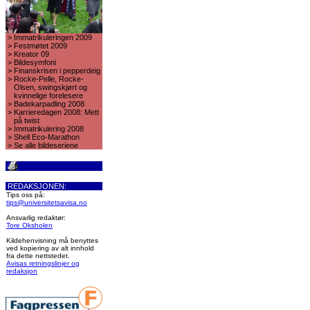
>
Immatrikuleringen 2009
>
Festmøtet 2009
>
Kreator 09
>
Bildesymfoni
>
Finanskrisen i pepperdeig
>
Rocke-Pelle, Rocke-
Olsen, swingskjørt og
kvinnelige forelesere
>
Badekarpadling 2008
>
Karrieredagen 2008: Mett
på twist
>
Immatrikulering 2008
>
Shell Eco-Marathon
>
Se alle bildeseriene
REDAKSJONEN:
Tips oss på:
tips@universitetsavisa.no
Ansvarlig redaktør:
Tore Oksholen
Kildehenvisning må benyttes
ved kopiering av alt innhold
fra dette nettstedet.
Avisas retningslinjer og
redaksjon